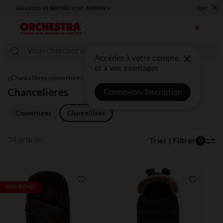
×
​CAP SUR LA RENTRÉE RETROUVEZ NOS ESSENTIELS ✏️🎒​
Accédez à votre compte
et à vos avantages
Chancelières,couvertures
Chancelières
Connexion/Inscription
Couvertures
Chancelières
Trier | Filtrer
34 articles
0
Liste de souhaits
Liste de 
PRIX ROND*