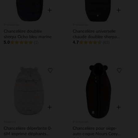
Aperçu rapide
Aperçu rapi
Prémaman
Prémaman
Chancelière doublée
Chancelière universelle
sherpa Ocho bleu marine
chaude doublée sherpa
5.0
4.7
(1)
Nours noir
(63)
Liste de souhaits
Liste de 
Aperçu rapide
Aperçu rapi
Noukies
Prémaman
Chancelière déperlante 0-
Chancelière pour siège-
6M imprimé éléphants
auto coque Nours Cosy