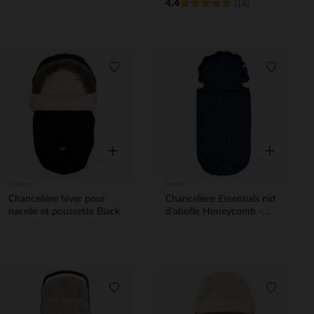
4.4
beige
noir
(14)
Liste de souhaits
Liste de 
Aperçu rapide
Aperçu rapi
Chicco
Joolz
Chancelière hiver pour
Chancelière Essentials nid
nacelle et poussette Black
d'abeille Honeycomb -
Bleu
Liste de souhaits
Liste de 