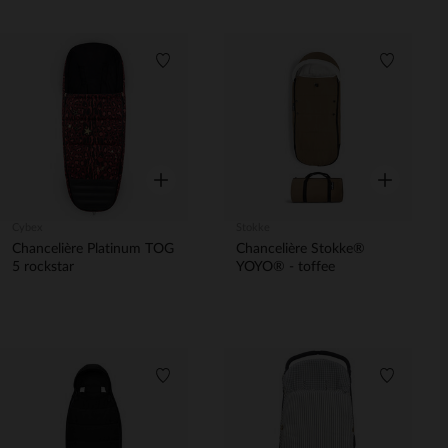
Liste de souhaits
Liste de 
Aperçu rapide
Aperçu rapi
Cybex
Stokke
Chancelière Platinum TOG
Chancelière Stokke®
5 rockstar
YOYO® - toffee
Liste de souhaits
Liste de 