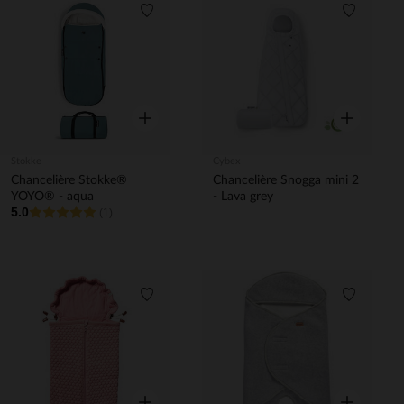
Liste de souhaits
Liste de 
Aperçu rapide
Aperçu rapi
Stokke
Cybex
Chancelière Stokke®
Chancelière Snogga mini 2
YOYO® - aqua
- Lava grey
5.0
(1)
Liste de souhaits
Liste de 
Aperçu rapide
Aperçu rapi