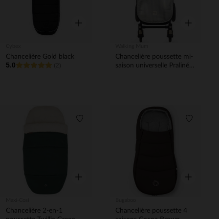
Aperçu rapide
Aperçu rapi
Cybex
Walking Mum
Chancelière Gold black
Chancelière poussette mi-
5.0
(2)
saison universelle Praliné
Vichy/Rayures Matcha
Liste de souhaits
Liste de 
Aperçu rapide
Aperçu rapi
Maxi-Cosi
Bugaboo
Chancelière 2-en-1
Chancelière poussette 4