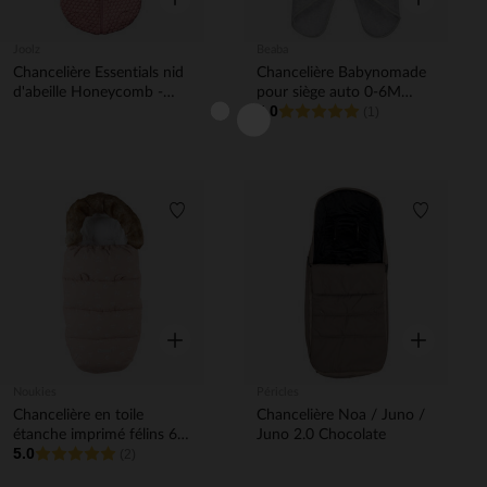
Joolz
Beaba
Chancelière Essentials nid
Chancelière Babynomade
d'abeille Honeycomb -
pour siège auto 0-6M
5.0
Rose
Gris/Blanc
(1)
Liste de souhaits
Liste de 
Aperçu rapide
Aperçu rapi
Noukies
Péricles
Chancelière en toile
Chancelière Noa / Juno /
étanche imprimé félins 6-
Juno 2.0 Chocolate
5.0
36M capuccino
(2)