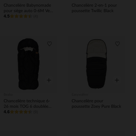
Chancelière Babynomade
Chancelière 2-en-1 pour
pour siège auto 0-6M Vert
poussette Twillic Black
4.5
Sauge
(4)
Liste de souhaits
Liste de 
Aperçu rapide
Aperçu rapi
Beaba
Easywalker
Chancelière technique 6-
Chancelière pour
26 mois TOG 6 doublée
poussette Zoey Pure Black
4.6
polaire noir
(9)