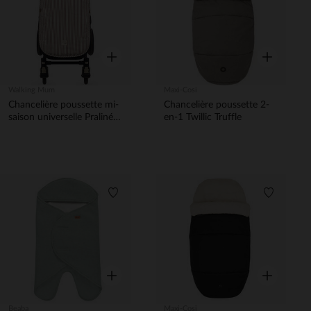
Aperçu rapide
Aperçu rapi
Walking Mum
Maxi-Cosi
Chancelière poussette mi-
Chancelière poussette 2-
saison universelle Praliné
en-1 Twillic Truffle
Vichy/Rayures Moka
Liste de souhaits
Liste de 
Aperçu rapide
Aperçu rapi
Beaba
Maxi-Cosi