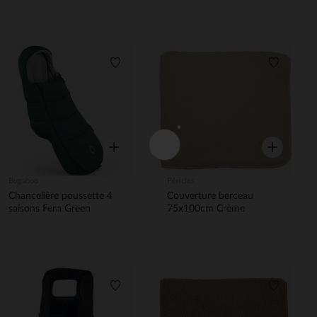
Liste de souhaits
Liste de 
Aperçu rapide
Aperçu rapi
Bugaboo
Péricles
Chancelière poussette 4
Couverture berceau
saisons Fern Green
75x100cm Crème
Liste de souhaits
Liste de 