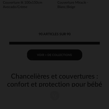
Couverture lit 100x150cm
Couverture Miracle -
Avocado/Crème
Blanc/Beige
90 ARTICLES SUR 90
VOIR + DE COLLECTIONS
Chancelières et couvertures :
confort et protection pour bébé
lors de vos sorties
Les
chancelières
et
couvertures
sont des accessoires incontournables
pour les parents soucieux du confort et de la sécurité de leur bébé lors