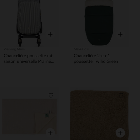
Liste de souhaits
Liste de 
Aperçu rapide
Aperçu rapi
Walking Mum
Maxi-Cosi
Chancelière poussette mi-
Chancelière 2-en-1
saison universelle Praliné
poussette Twillic Green
Vichy/Rayures Matcha
Liste de souhaits
Liste de 
Aperçu rapide
Aperçu rapi