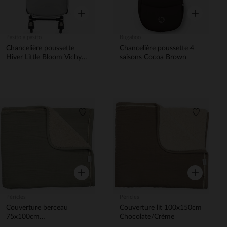
Aperçu rapide
Aperçu rapi
Pasito a pasito
Bugaboo
Chancelière poussette
Chancelière poussette 4
Hiver Little Bloom Vichy
saisons Cocoa Brown
Gris TOG3,5
Liste de souhaits
Liste de 
Aperçu rapide
Aperçu rapi
Péricles
Péricles
Couverture berceau
Couverture lit 100x150cm
75x100cm
Chocolate/Crème
Avocado/crème