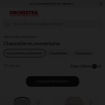
×
RENTRÉE SONT ARRIVÉS ✨
​CAP SUR LA RENTRÉE RETROUVEZ 
Accessoires poussettes
Chancelières,couvertures
Chancelières,couvertures
Chancelières
Couvertures
Trier | Filtrer
90 articles
0
CHARGER PRÉCÉDENTS