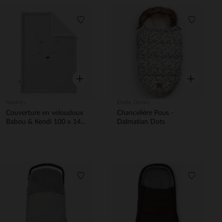
Liste de souhaits
Liste de 
Aperçu rapide
Aperçu rapi
Noukies
Elodie Details
Couverture en veloudoux
Chancelière Pous -
Babou & Kendi 100 x 140
Dalmatian Dots
cm - Gris clair
Liste de souhaits
Liste de 