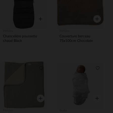
Aperçu rapide
Aperçu rapi
Péricles
Péricles
Chancelière poussette
Couverture berceau
chaud Black
75x100cm Chocolate
Liste de souhaits
Liste de 
Aperçu rapide
Aperçu rapi
Péricles
Beaba