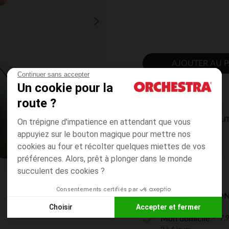
AJOUTER AU P
Continuer sans accepter
Un cookie pour la
route ?
DISPONIBILI
On trépigne d'impatience en attendant que vous
appuyiez sur le bouton magique pour mettre nos
cookies au four et récolter quelques miettes de vos
préférences. Alors, prêt à plonger dans le monde
succulent des cookies ?
Consentements certifiés par
MODES DE LIVRAISON
Choisir
Accepter et fermer
7,9
Mon domicile
Axeptio consent
Plateforme de Gestion du Consentement : Personnalisez vos