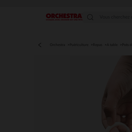
Menu
Orchestra
Puériculture
Repas
A table
Pots d