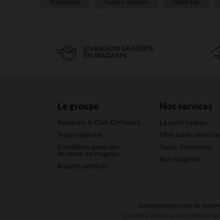
Naissance
Future maman
Bébé fille
LIVRAISON GRATUITE
EN MAGASIN
Le groupe
Nos services
Rejoindre le Club Orchestra
La carte cadeau
Nous rejoindre
Mon solde carte ca
Conditions générales
Guide d'entretien
de vente en magasin
Nos magasins
Rappels produits
Conditions générales de vente
M
Orchestra adhère au code déontologiq