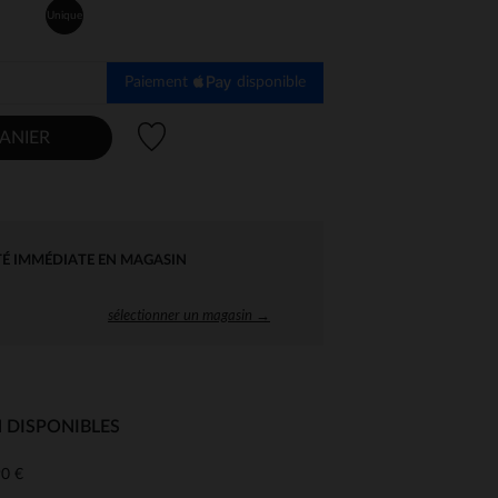
Unique
Paiement
disponible
Liste de souhaits
ANIER
TÉ IMMÉDIATE EN MAGASIN
sélectionner un magasin →
 DISPONIBLES
0 €
 Options