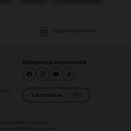
meil
Prémaman
Les conseils d'Orchestra
TÉLÉCHARGER L'APPLI
Rejoignez la communauté
18h et le
Carte cadeau
kies
Accessibilité : non conforme
au système de Médiation du e-commerce