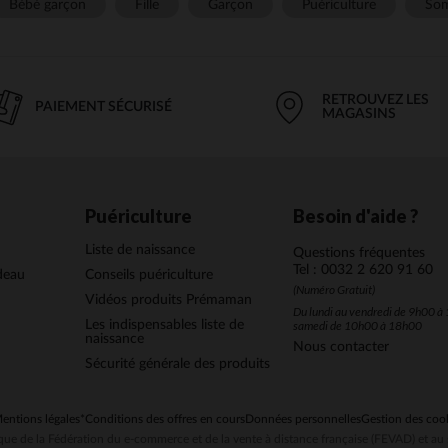
Bébé garçon
Fille
Garçon
Puériculture
Som
RETROUVEZ LES
PAIEMENT SÉCURISÉ
MAGASINS
Puériculture
Besoin d'aide ?
Liste de naissance
Questions fréquentes
Tel : 0032 2 620 91 60
deau
Conseils puériculture
(Numéro Gratuit)
Vidéos produits Prémaman
Du lundi au vendredi de 9h00 à 
Les indispensables liste de
samedi de 10h00 à 18h00
naissance
Nous contacter
Sécurité générale des produits
entions légales
*Conditions des offres en cours
Données personnelles
Gestion des coo
ue de la Fédération du e-commerce et de la vente à distance française (FEVAD) et 