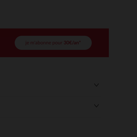
tres de confidentialité, en garantissant la conformité avec les
je m'abonne pour
30€/an*