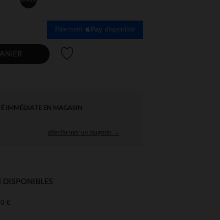
Paiement
disponible
Liste de souhaits
ANIER
TÉ IMMÉDIATE EN MAGASIN
sélectionner un magasin →
 DISPONIBLES
0 €
 Options