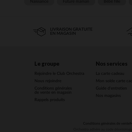
Naissance
Future maman
Bébé fille
LIVRAISON GRATUITE
EN MAGASIN
Le groupe
Nos services
Rejoindre le Club Orchestra
La carte cadeau
Nous rejoindre
Mon solde carte ca
Conditions générales
Guide d'entretien
de vente en magasin
Nos magasins
Rappels produits
Conditions générales de vente
M
Orchestra adhère au code déontologiq