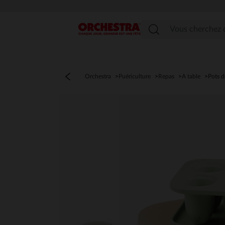
Menu
Orchestra
Puériculture
Repas
A table
Pots d