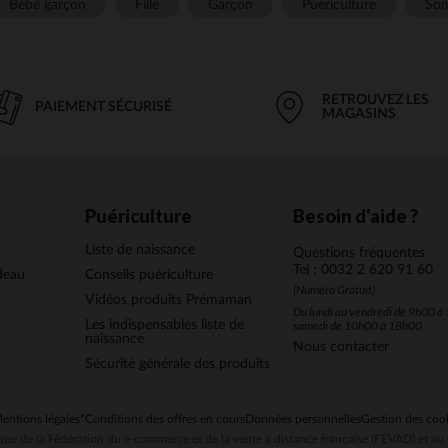
Bébé garçon
Fille
Garçon
Puériculture
Som
RETROUVEZ LES
PAIEMENT SÉCURISÉ
MAGASINS
Puériculture
Besoin d'aide ?
Liste de naissance
Questions fréquentes
Tel : 0032 2 620 91 60
deau
Conseils puériculture
(Numéro Gratuit)
Vidéos produits Prémaman
Du lundi au vendredi de 9h00 à 
Les indispensables liste de
samedi de 10h00 à 18h00
naissance
Nous contacter
Sécurité générale des produits
entions légales
*Conditions des offres en cours
Données personnelles
Gestion des coo
ue de la Fédération du e-commerce et de la vente à distance française (FEVAD) et 