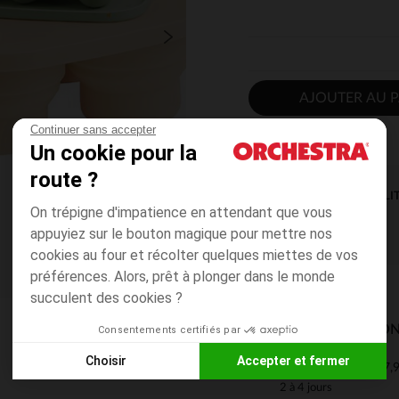
AJOUTER AU P
Continuer sans accepter
Un cookie pour la
route ?
DISPONIBILI
On trépigne d'impatience en attendant que vous
appuyiez sur le bouton magique pour mettre nos
cookies au four et récolter quelques miettes de vos
préférences. Alors, prêt à plonger dans le monde
succulent des cookies ?
MODES DE LIVRAISON
Consentements certifiés par
Choisir
Accepter et fermer
7,9
Mon domicile
Axeptio consent
Plateforme de Gestion du Consentement : Personnalisez vos
2 à 4 jours