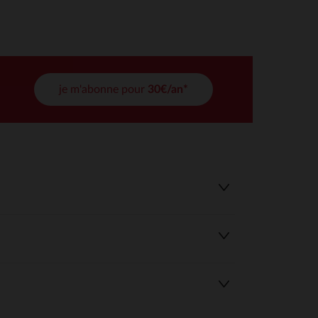
tres de confidentialité, en garantissant la conformité avec les
je m'abonne pour
30€/an*