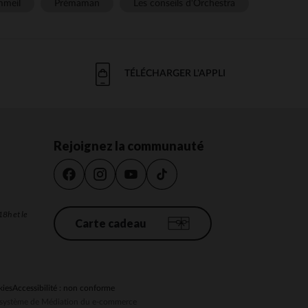
meil
Prémaman
Les conseils d'Orchestra
TÉLÉCHARGER L'APPLI
Rejoignez la communauté
18h et le
Carte cadeau
kies
Accessibilité : non conforme
au système de Médiation du e-commerce