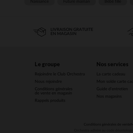
Naissance
Future maman
Bébé fille
LIVRAISON GRATUITE
EN MAGASIN
Le groupe
Nos services
Rejoindre le Club Orchestra
La carte cadeau
Nous rejoindre
Mon solde carte ca
Conditions générales
Guide d'entretien
de vente en magasin
Nos magasins
Rappels produits
Conditions générales de vente
M
Orchestra adhère au code déontologiq