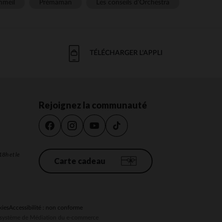
meil
Prémaman
Les conseils d'Orchestra
TÉLÉCHARGER L'APPLI
Rejoignez la communauté
18h et le
Carte cadeau
kies
Accessibilité : non conforme
au système de Médiation du e-commerce