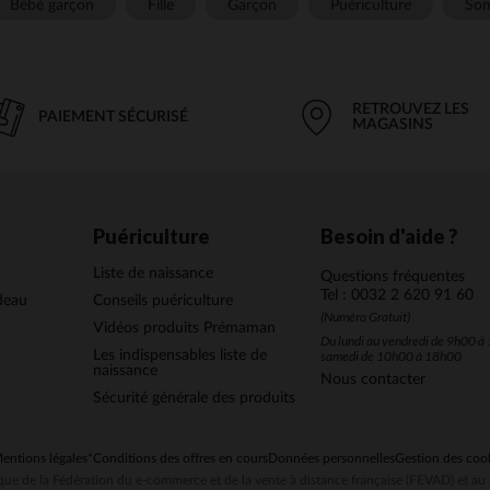
Bébé garçon
Fille
Garçon
Puériculture
Som
RETROUVEZ LES
PAIEMENT SÉCURISÉ
MAGASINS
Puériculture
Besoin d'aide ?
Liste de naissance
Questions fréquentes
Tel : 0032 2 620 91 60
deau
Conseils puériculture
(Numéro Gratuit)
Vidéos produits Prémaman
Du lundi au vendredi de 9h00 à 
Les indispensables liste de
samedi de 10h00 à 18h00
naissance
Nous contacter
Sécurité générale des produits
entions légales
*Conditions des offres en cours
Données personnelles
Gestion des coo
ue de la Fédération du e-commerce et de la vente à distance française (FEVAD) et 