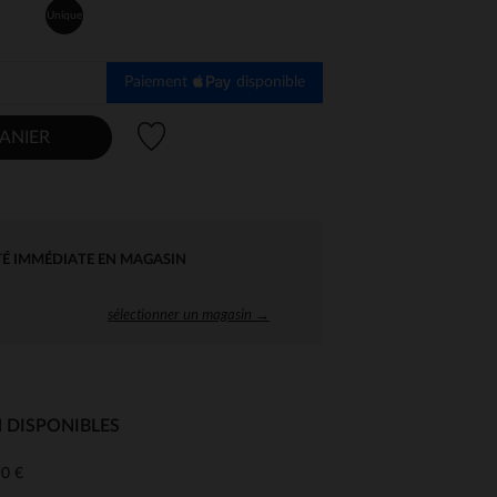
Unique
Paiement
disponible
Liste de souhaits
ANIER
TÉ IMMÉDIATE EN MAGASIN
sélectionner un magasin →
 DISPONIBLES
0 €
 Options