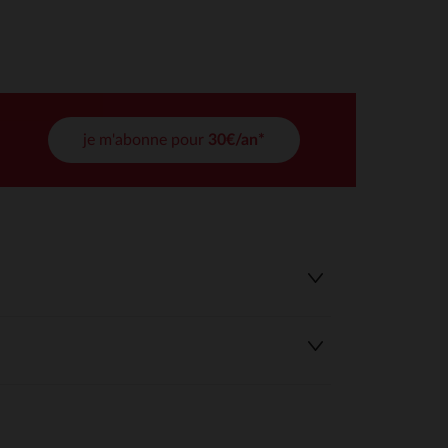
tres de confidentialité, en garantissant la conformité avec les
je m'abonne pour
30€/an*