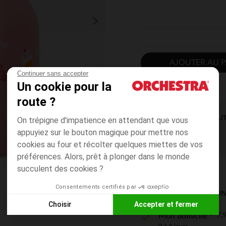
AJOUTER AU P
Continuer sans accepter
Un cookie pour la
route ?
DISPONIBILI
On trépigne d'impatience en attendant que vous
appuyiez sur le bouton magique pour mettre nos
cookies au four et récolter quelques miettes de vos
préférences. Alors, prêt à plonger dans le monde
succulent des cookies ?
Consentements certifiés par
MODES DE LIVRAISON
Choisir
Accepter et fermer
7,9
Mon domicile
Axeptio consent
Plateforme de Gestion du Consentement : Personnalisez vos