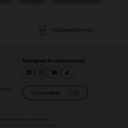
meil
Prémaman
Les conseils d'Orchestra
TÉLÉCHARGER L'APPLI
Rejoignez la communauté
18h et le
Carte cadeau
kies
Accessibilité : non conforme
au système de Médiation du e-commerce