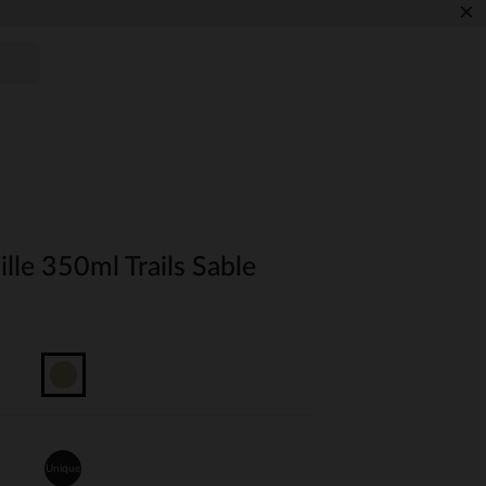
×
lle 350ml Trails Sable
Unique