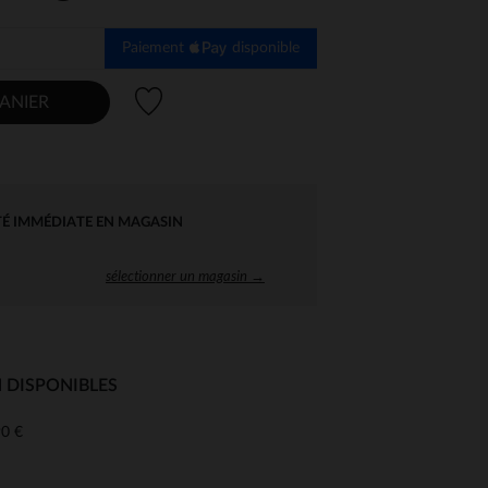
Paiement
disponible
Liste de souhaits
ANIER
TÉ IMMÉDIATE EN MAGASIN
sélectionner un magasin →
 DISPONIBLES
0 €
 Options