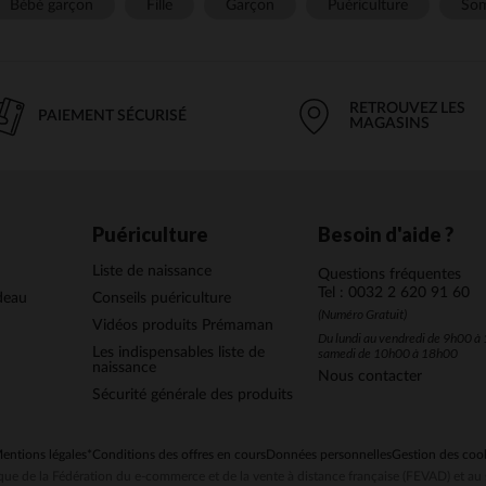
Bébé garçon
Fille
Garçon
Puériculture
Som
RETROUVEZ LES
PAIEMENT SÉCURISÉ
MAGASINS
Puériculture
Besoin d'aide ?
Liste de naissance
Questions fréquentes
Tel : 0032 2 620 91 60
deau
Conseils puériculture
(Numéro Gratuit)
Vidéos produits Prémaman
Du lundi au vendredi de 9h00 à 
Les indispensables liste de
samedi de 10h00 à 18h00
naissance
Nous contacter
Sécurité générale des produits
entions légales
*Conditions des offres en cours
Données personnelles
Gestion des coo
ue de la Fédération du e-commerce et de la vente à distance française (FEVAD) et 