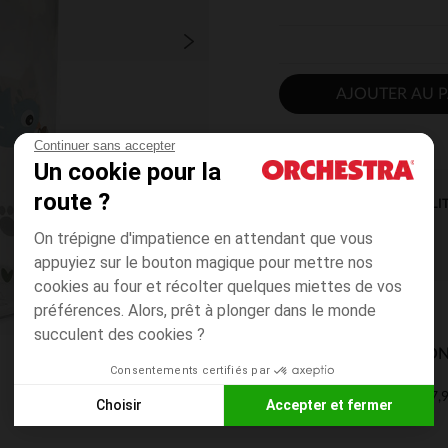
AJOUTER AU P
Continuer sans accepter
Un cookie pour la
route ?
DISPONIBILI
On trépigne d'impatience en attendant que vous
appuyiez sur le bouton magique pour mettre nos
cookies au four et récolter quelques miettes de vos
préférences. Alors, prêt à plonger dans le monde
succulent des cookies ?
MODES DE LIVRAISON
Consentements certifiés par
7,9
Mon domicile
Choisir
Accepter et fermer
2 à 4 jours
Axeptio consent
Plateforme de Gestion du Consentement : Personnalisez vos