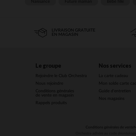
Naissance
Future maman
Bébé fille
LIVRAISON GRATUITE
EN MAGASIN
Le groupe
Nos services
Rejoindre le Club Orchestra
La carte cadeau
Nous rejoindre
Mon solde carte ca
Conditions générales
Guide d'entretien
de vente en magasin
Nos magasins
Rappels produits
Conditions générales de vente
M
Orchestra adhère au code déontologiq