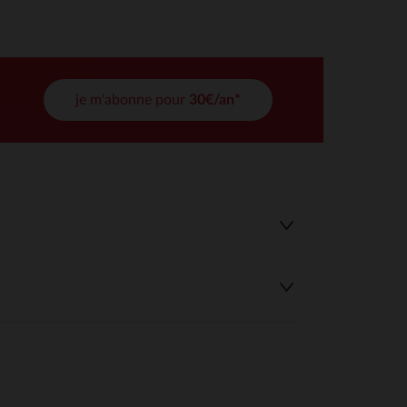
tres de confidentialité, en garantissant la conformité avec les
je m'abonne pour
30€/an*