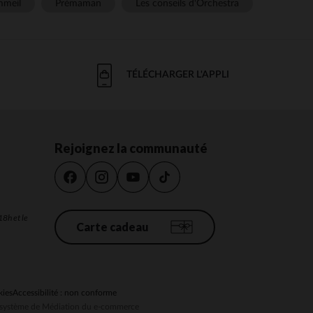
meil
Prémaman
Les conseils d'Orchestra
TÉLÉCHARGER L'APPLI
Rejoignez la communauté
18h et le
Carte cadeau
kies
Accessibilité : non conforme
au système de Médiation du e-commerce