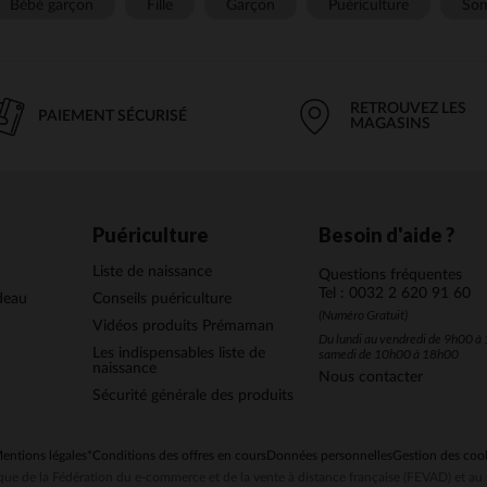
Bébé garçon
Fille
Garçon
Puériculture
Som
RETROUVEZ LES
PAIEMENT SÉCURISÉ
MAGASINS
Puériculture
Besoin d'aide ?
Liste de naissance
Questions fréquentes
Tel : 0032 2 620 91 60
deau
Conseils puériculture
(Numéro Gratuit)
Vidéos produits Prémaman
Du lundi au vendredi de 9h00 à 
Les indispensables liste de
samedi de 10h00 à 18h00
naissance
Nous contacter
Sécurité générale des produits
entions légales
*Conditions des offres en cours
Données personnelles
Gestion des coo
ue de la Fédération du e-commerce et de la vente à distance française (FEVAD) et 