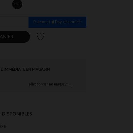
Unique
Paiement
disponible
Liste de souhaits
ANIER
TÉ IMMÉDIATE EN MAGASIN
sélectionner un magasin →
 DISPONIBLES
0 €
 Options