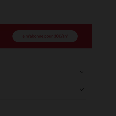
tres de confidentialité, en garantissant la conformité avec les
je m'abonne pour
30€/an*