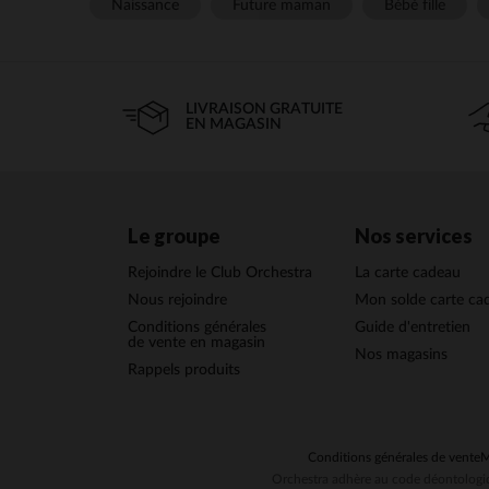
Naissance
Future maman
Bébé fille
LIVRAISON GRATUITE
EN MAGASIN
Le groupe
Nos services
Rejoindre le Club Orchestra
La carte cadeau
Nous rejoindre
Mon solde carte ca
Conditions générales
Guide d'entretien
de vente en magasin
Nos magasins
Rappels produits
Conditions générales de vente
M
Orchestra adhère au code déontologiq