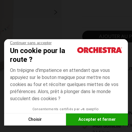
AJOUTER AU P
Continuer sans accepter
Un cookie pour la
route ?
DISPONIBILI
On trépigne d'impatience en attendant que vous
appuyiez sur le bouton magique pour mettre nos
cookies au four et récolter quelques miettes de vos
préférences. Alors, prêt à plonger dans le monde
succulent des cookies ?
Consentements certifiés par
MODES DE LIVRAISON
Choisir
Accepter et fermer
7,9
Mon domicile
Axeptio consent
Plateforme de Gestion du Consentement : Personnalisez vos