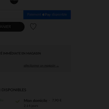
Paiement
disponible
Liste de souhaits
ANIER
TÉ IMMÉDIATE EN MAGASIN
sélectionner un magasin →
 DISPONIBLES
ite
7,90 €
Mon domicile
 Options
2 à 4 jours