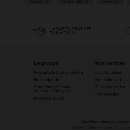
Naissance
Future maman
Bébé fille
LIVRAISON GRATUITE
EN MAGASIN
Le groupe
Nos services
Rejoindre le Club Orchestra
La carte cadeau
Nous rejoindre
Mon solde carte ca
Conditions générales
Guide d'entretien
de vente en magasin
Nos magasins
Rappels produits
Conditions générales de vente
M
Orchestra adhère au code déontologiq