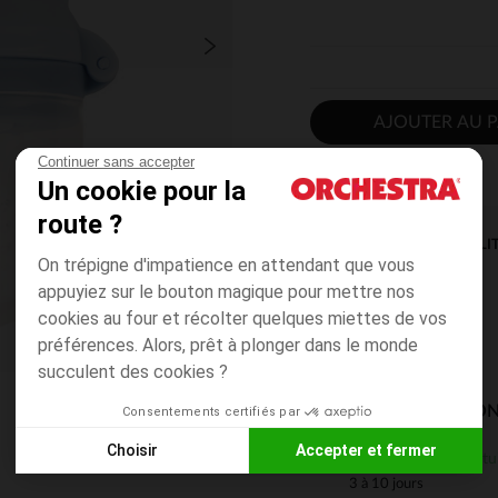
AJOUTER AU P
Continuer sans accepter
Un cookie pour la
route ?
DISPONIBILI
On trépigne d'impatience en attendant que vous
appuyiez sur le bouton magique pour mettre nos
cookies au four et récolter quelques miettes de vos
préférences. Alors, prêt à plonger dans le monde
succulent des cookies ?
MODES DE LIVRAISON
Consentements certifiés par
Choisir
Accepter et fermer
Gratu
En magasin
Axeptio consent
Plateforme de Gestion du Consentement : Personnalisez vos
3 à 10 jours