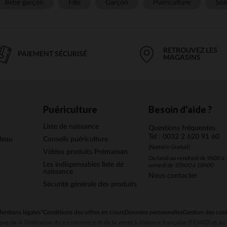
Bébé garçon
Fille
Garçon
Puériculture
Som
RETROUVEZ LES
PAIEMENT SÉCURISÉ
MAGASINS
Puériculture
Besoin d'aide ?
Liste de naissance
Questions fréquentes
Tel : 0032 2 620 91 60
deau
Conseils puériculture
(Numéro Gratuit)
Vidéos produits Prémaman
Du lundi au vendredi de 9h00 à 
Les indispensables liste de
samedi de 10h00 à 18h00
naissance
Nous contacter
Sécurité générale des produits
entions légales
*Conditions des offres en cours
Données personnelles
Gestion des coo
ue de la Fédération du e-commerce et de la vente à distance française (FEVAD) et 