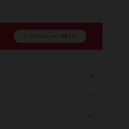
tres de confidentialité, en garantissant la conformité avec les
je m'abonne pour
30€/an*