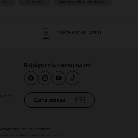
meil
Prémaman
Les conseils d'Orchestra
TÉLÉCHARGER L'APPLI
Rejoignez la communauté
18h et le
Carte cadeau
kies
Accessibilité : non conforme
au système de Médiation du e-commerce