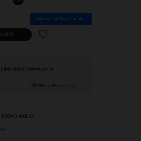
Paiement
disponible
Liste de souhaits
ANIER
TÉ IMMÉDIATE EN MAGASIN
sélectionner un magasin →
 DISPONIBLES
0 €
 Options