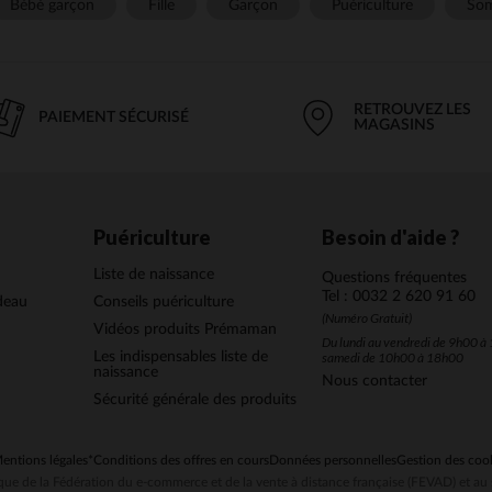
Bébé garçon
Fille
Garçon
Puériculture
Som
RETROUVEZ LES
PAIEMENT SÉCURISÉ
MAGASINS
Puériculture
Besoin d'aide ?
Liste de naissance
Questions fréquentes
Tel : 0032 2 620 91 60
deau
Conseils puériculture
(Numéro Gratuit)
Vidéos produits Prémaman
Du lundi au vendredi de 9h00 à 
Les indispensables liste de
samedi de 10h00 à 18h00
naissance
Nous contacter
Sécurité générale des produits
entions légales
*Conditions des offres en cours
Données personnelles
Gestion des coo
ue de la Fédération du e-commerce et de la vente à distance française (FEVAD) et 