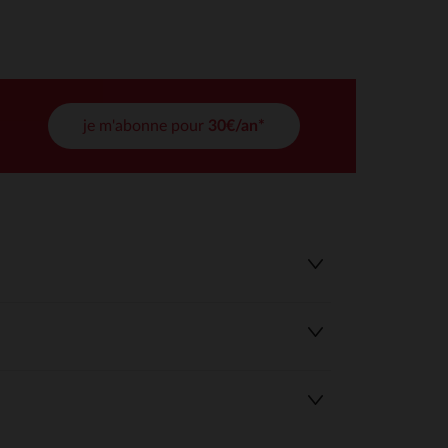
tres de confidentialité, en garantissant la conformité avec les
je m'abonne pour
30€/an*