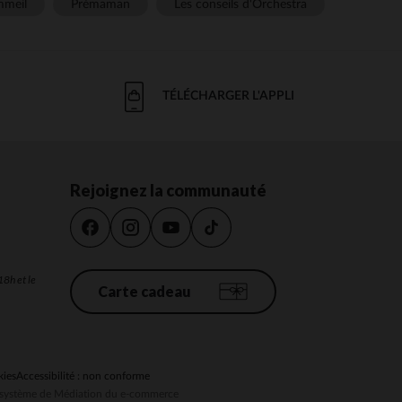
meil
Prémaman
Les conseils d'Orchestra
TÉLÉCHARGER L'APPLI
Rejoignez la communauté
18h et le
Carte cadeau
kies
Accessibilité : non conforme
au système de Médiation du e-commerce