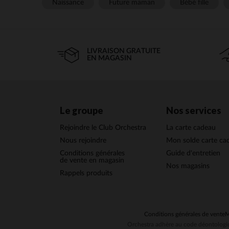
Naissance
Future maman
Bébé fille
LIVRAISON GRATUITE
EN MAGASIN
Le groupe
Nos services
Rejoindre le Club Orchestra
La carte cadeau
Nous rejoindre
Mon solde carte ca
Conditions générales
Guide d'entretien
de vente en magasin
Nos magasins
Rappels produits
Conditions générales de vente
M
Orchestra adhère au code déontologiq