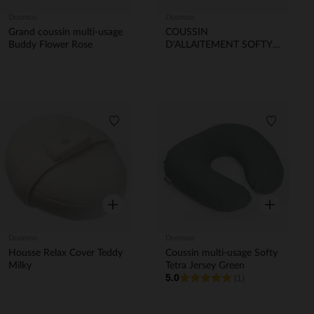
Doomoo
Doomoo
Grand coussin multi-usage
COUSSIN
Buddy Flower Rose
D'ALLAITEMENT SOFTY -
LEOPARD BRONZE
Liste de souhaits
Liste de 
Aperçu rapide
Aperçu rapi
Doomoo
Doomoo
Housse Relax Cover Teddy
Coussin multi-usage Softy
Milky
Tetra Jersey Green
5.0
(1)