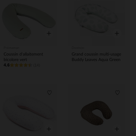
Liste de souhaits
Liste de 
Aperçu rapide
Aperçu rapi
Prémaman
Doomoo
Coussin d'allaitement
Grand coussin multi-usage
bicolore vert
Buddy Leaves Aqua Green
4.6
(14)
Liste de souhaits
Liste de 
Aperçu rapide
Aperçu rapi