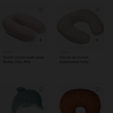
Liste de souhaits
Liste de 
Aperçu rapide
Aperçu rapi
Doomoo
Doomoo
Grand coussin multi-usage
Housse de coussin
Buddy Chiné Pink
d'allaitement Softy
corduroy sand
Liste de souhaits
Liste de 