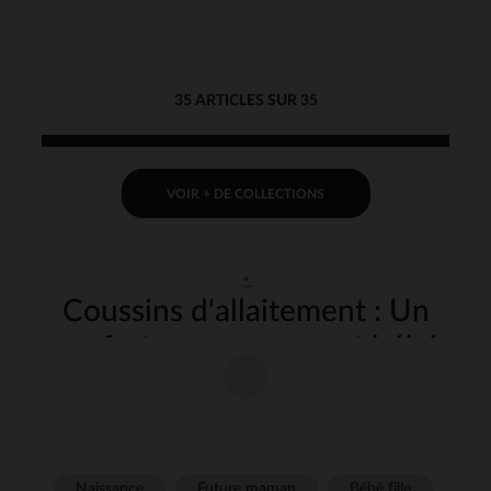
35 ARTICLES SUR 35
VOIR + DE COLLECTIONS
"
Coussins d'allaitement : Un
confort pour maman et bébé
L'allaitement est un moment privilégié entre la mère et son bébé, mais
il peut parfois être inconfortable. Pour rendre ce moment plus agréable
et moins fatigant, le
coussin d'allaitement
est un accessoire pratique et
précieux. Il offre un soutien optimal pour la maman et permet à bébé de
prendre le sein dans une position confortable. Conçu pour s’adapter à
Naissance
Future maman
Bébé fille
chaque situation, il permet de soulager les tensions corporelles et de