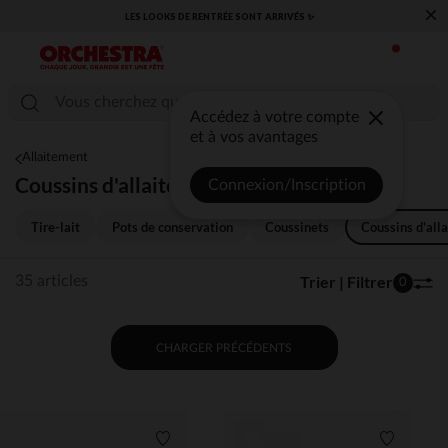
×
LES LOOKS DE RENTRÉE SONT ARRIVÉS ✨
Accédez à votre compte
et à vos avantages
Allaitement
Coussins d'allaitement
Connexion/Inscription
Tire-lait
Pots de conservation
Coussinets
Coussins d'all
Trier | Filtrer
35 articles
0
CHARGER PRÉCÉDENTS