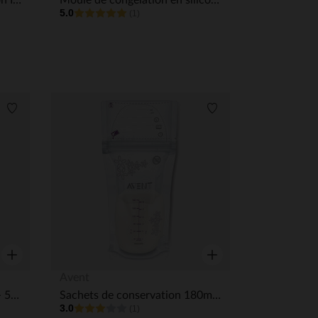
Lot de 9 pots de conservation Isy Bowls - 6 x 250 ml et 3 x 120 ml
Moule de congélation en silicone 6 x 150 ML - Bleu
5.0
(1)
Liste de souhaits
Liste de souhaits
Aperçu rapide
Aperçu rapide
Avent
Pot de conservation 180ml - 5 pièces + 5 couvercles
Sachets de conservation 180ml - 25 pièces
3.0
(1)