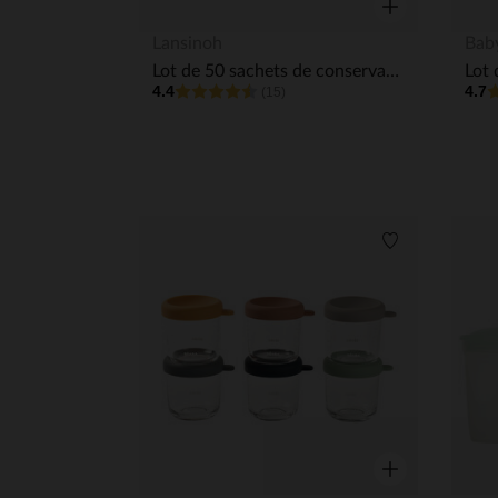
Aperçu rapide
Lansinoh
Bab
Lot de 50 sachets de conservation du lait maternel pré-stérilisés 180 ml
Lot 
4.4
4.7
(15)
Liste de souha