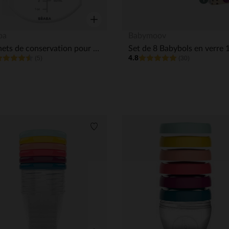
Aperçu rapide
ba
Babymoov
Sachets de conservation pour lait maternel 250ml x 50pcs
4.8
(5)
(30)
its
Liste de souhaits