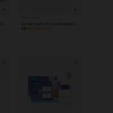
Aperçu rapide
Aperçu rapide
Babymoov
Set de 8 Babybols en verre 100ml et 220ml + recettes
Lot de 6 pots de conservation Isy Bowls - 250 ml
4.9
(11)
Liste de souhaits
Liste de souhaits