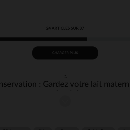
24 ARTICLES SUR 37
CHARGER PLUS
"
nservation : Gardez votre lait matern
sécurité
certaines mamans choisissent d'exprimer leur lait pour des raisons pratiques ou p
 nourrir bébé. Une fois le lait maternel récolté, il est crucial de le conserver 
 pour répondre à ce besoin en offrant une solution sécurisée et pratique pour sto
r toutes les qualités nutritionnelles du lait maternel, tout en offrant une grande 