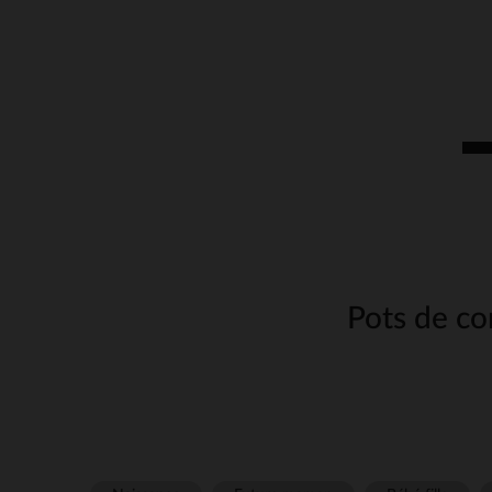
Pots de co
Lors de l’allaitement, 
membres de la famille de
conservation
sont conçus
permettent de préserve