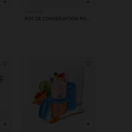
Aperçu rapide
Aperçu rapide
Lansinoh
POT DE CONSERVATION POTS DE CONSERVATION LAIT MAT. NATURAL WAVE - 160ML - 4 PCS
Liste de souhaits
Liste de souhaits
 Options
tres de confidentialité, en garantissant la conformité avec les