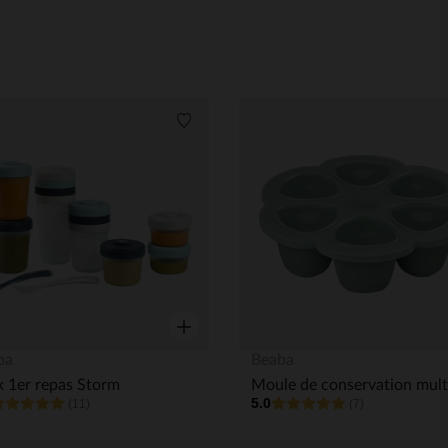
its
Liste de souhaits
Aperçu rapide
ba
Beaba
 1er repas Storm
5.0
(11)
(7)