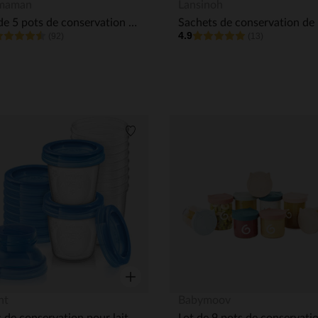
Aperçu rapide
maman
Lansinoh
Lot de 5 pots de conservation de 200ml
4.9
(92)
(13)
its
Liste de souhaits
Aperçu rapide
nt
Babymoov