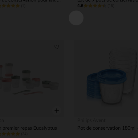
Pots de conservation pour lait maternel - 10 pots + 10 couvercles
4.6
(1)
(18)
its
Liste de souhaits
Aperçu rapide
ba
Philips Avent
 premier repas Eucalyptus
(24)