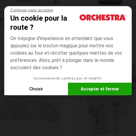
Aperçu rapide
Continuer sans accepter
ymoov
Babymoov
Un cookie pour la
de 6 Babybols - 250 ml
Lot de 6 Babybols - 180 ml
4.8
route ?
(22)
(29)
On trépigne d'impatience en attendant que vous
appuyiez sur le bouton magique pour mettre nos
cookies au four et récolter quelques miettes de vos
préférences. Alors, prêt à plonger dans le monde
succulent des cookies ?
its
Liste de souhaits
Consentements certifiés par
Choisir
Accepter et fermer
Axeptio consent
Plateforme de Gestion du Consentement : Personnalisez vos
Notre plateforme vous permet d'adapter et de gérer vos paramè