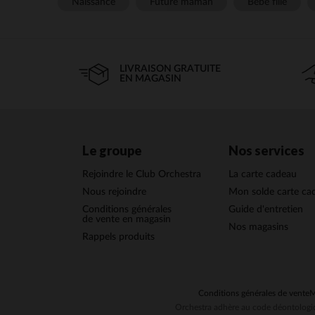
Naissance
Future maman
Bébé fille
Les pots de conservation 
Ils permettent de garder
pots sont parfaits pour
LIVRAISON GRATUITE
EN MAGASIN
Les pots de conserv
Le groupe
Nos services
Matériaux sans B
que le lait reste p
Rejoindre le Club Orchestra
La carte cadeau
Capacité adaptée
à des tailles plus
Nous rejoindre
Mon solde carte ca
Facilité de nettoy
Conditions générales
Guide d'entretien
irréprochable après
de vente en magasin
Nos magasins
Empilables
: Certa
Rappels produits
C
P
Respectez les qua
Conditions générales de vente
M
Étiquetez chaque 
Orchestra adhère au code déontologiq