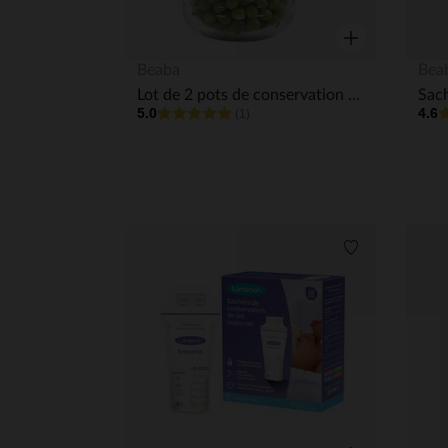
Aperçu rapide
Beaba
Bea
Lot de 2 pots de conservation en verre 150ml Minéral-Vert Sauge
5.0
4.6
(1)
Liste de souha