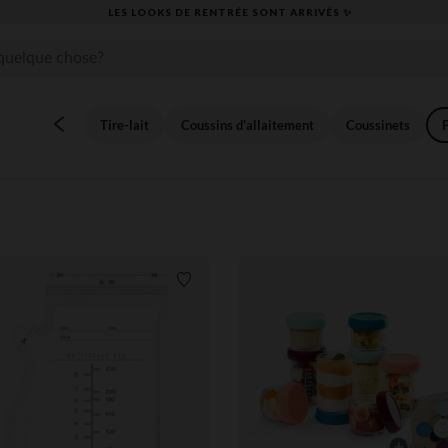
​CAP SUR LA RENTRÉE RETROUVEZ NOS ESSENTIELS ✏️🎒​
Tire-lait
Coussins d'allaitement
Coussinets
its
Liste de souhaits