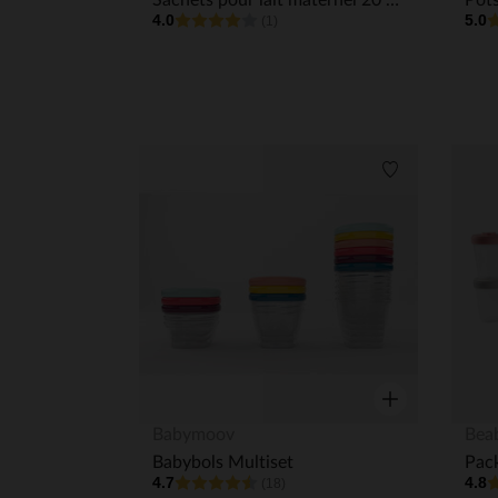
Sachets pour lait maternel 20 pièces
4.0
5.0
(1)
Liste de souha
Aperçu rapide
Babymoov
Bea
Babybols Multiset
Pack
4.7
4.8
(18)