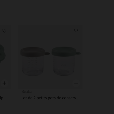
Liste de souhaits
Liste de souhaits
Aperçu rapide
Aperçu rapide
Beaba
Moule de conservation multiportions en silicone 6x150 ml Vert Sauge
Lot de 2 petits pots de conservation en verre 250ml Sage Green Gazelle