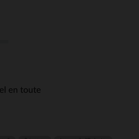
el en toute
our permettre à d’autres
correctement. Les
pots de
cker le lait maternel. Ils
facilité d’utilisation.