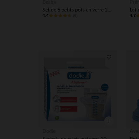
Aperçu rapide
Beaba
Pré
Set de 6 petits pots en verre 250 ml sunrise color
4.4
4.7
(9)
Liste de souha
Aperçu rapide
Dodie
Ave