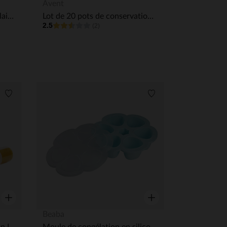
Aperçu rapide
Aperçu rapide
Avent
Sachets de conservation de lait maternel - 25 pièces
Lot de 20 pots de conservation - 180ml + 240ml
2.5
(2)
Liste de souhaits
Liste de souhaits
Aperçu rapide
Aperçu rapide
Beaba