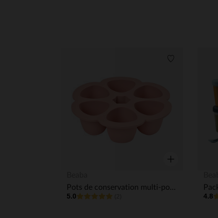
Liste de souha
Aperçu rapide
Beaba
Bea
Pots de conservation multi-portions en silicone 6x150 ml - Pink
Pack
5.0
4.8
(2)