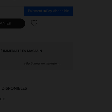
Paiement
disponible
Liste de souhaits
ANIER
TÉ IMMÉDIATE EN MAGASIN
sélectionner un magasin →
 DISPONIBLES
0 €
 Options