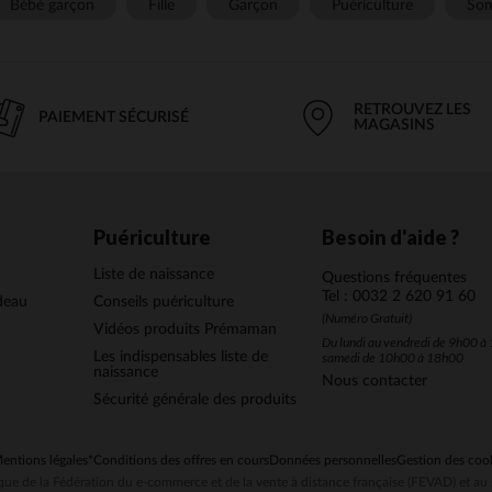
Bébé garçon
Fille
Garçon
Puériculture
Som
RETROUVEZ LES
PAIEMENT SÉCURISÉ
MAGASINS
Puériculture
Besoin d'aide ?
Liste de naissance
Questions fréquentes
Tel : 0032 2 620 91 60
deau
Conseils puériculture
(Numéro Gratuit)
Vidéos produits Prémaman
Du lundi au vendredi de 9h00 à 
Les indispensables liste de
samedi de 10h00 à 18h00
naissance
Nous contacter
Sécurité générale des produits
entions légales
*Conditions des offres en cours
Données personnelles
Gestion des coo
ue de la Fédération du e-commerce et de la vente à distance française (FEVAD) et 