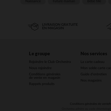
Naissance
Future maman
Bébé fille
LIVRAISON GRATUITE
EN MAGASIN
Le groupe
Nos services
Rejoindre le Club Orchestra
La carte cadeau
Nous rejoindre
Mon solde carte ca
Conditions générales
Guide d'entretien
de vente en magasin
Nos magasins
Rappels produits
Conditions générales de vente
M
Orchestra adhère au code déontologiq