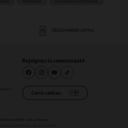
meil
Prémaman
Les conseils d'Orchestra
TÉLÉCHARGER L'APPLI
Rejoignez la communauté
18h et le
Carte cadeau
kies
Accessibilité : non conforme
au système de Médiation du e-commerce