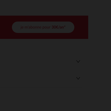
tres de confidentialité, en garantissant la conformité avec les
je m'abonne pour
30€/an*