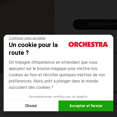
AJOUTER AU P
Continuer sans accepter
Un cookie pour la
route ?
DISPONIBILI
On trépigne d'impatience en attendant que vous
appuyiez sur le bouton magique pour mettre nos
cookies au four et récolter quelques miettes de vos
préférences. Alors, prêt à plonger dans le monde
succulent des cookies ?
MODES DE LIVRAISON
Consentements certifiés par
7,9
Mon domicile
Choisir
Accepter et fermer
2 à 4 jours
Axeptio consent
Plateforme de Gestion du Consentement : Personnalisez vos