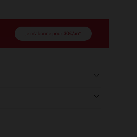
tres de confidentialité, en garantissant la conformité avec les
je m'abonne pour
30€/an*