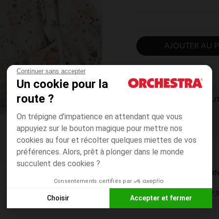
AJOUTER AU P
Continuer sans accepter
Un cookie pour la
route ?
DISPONIBILI
On trépigne d'impatience en attendant que vous
appuyiez sur le bouton magique pour mettre nos
cookies au four et récolter quelques miettes de vos
préférences. Alors, prêt à plonger dans le monde
succulent des cookies ?
MODES DE LIVRAISON
Consentements certifiés par
7,9
Mon domicile
Choisir
Accepter et fermer
2 à 4 jours
Axeptio consent
Plateforme de Gestion du Consentement : Personnalisez vos