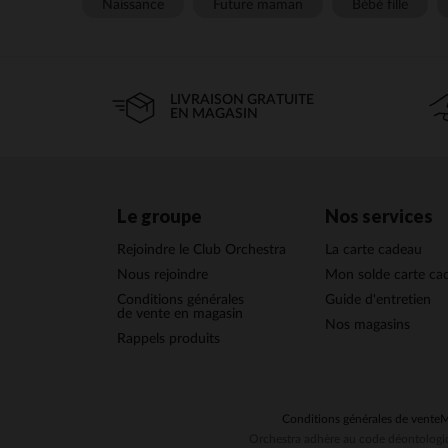
Naissance
Future maman
Bébé fille
LIVRAISON GRATUITE
EN MAGASIN
Le groupe
Nos services
Rejoindre le Club Orchestra
La carte cadeau
Nous rejoindre
Mon solde carte ca
Conditions générales
Guide d'entretien
de vente en magasin
Nos magasins
Rappels produits
Conditions générales de vente
M
Orchestra adhère au code déontologiq