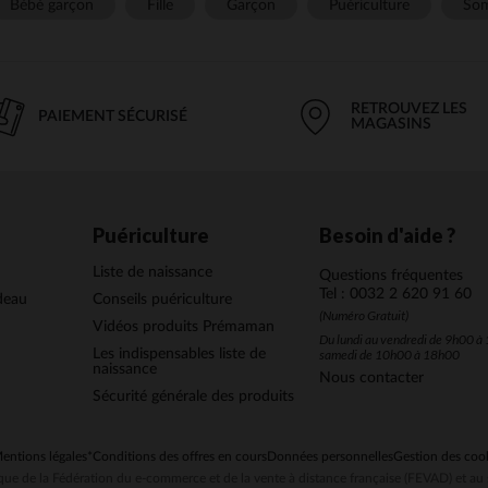
Bébé garçon
Fille
Garçon
Puériculture
Som
RETROUVEZ LES
PAIEMENT SÉCURISÉ
MAGASINS
Puériculture
Besoin d'aide ?
Liste de naissance
Questions fréquentes
Tel : 0032 2 620 91 60
deau
Conseils puériculture
(Numéro Gratuit)
Vidéos produits Prémaman
Du lundi au vendredi de 9h00 à 
Les indispensables liste de
samedi de 10h00 à 18h00
naissance
Nous contacter
Sécurité générale des produits
entions légales
*Conditions des offres en cours
Données personnelles
Gestion des coo
ue de la Fédération du e-commerce et de la vente à distance française (FEVAD) et 