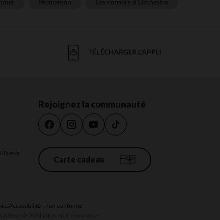
meil
Prémaman
Les conseils d'Orchestra
TÉLÉCHARGER L'APPLI
Rejoignez la communauté
18h et le
Carte cadeau
kies
Accessibilité : non conforme
au système de Médiation du e-commerce