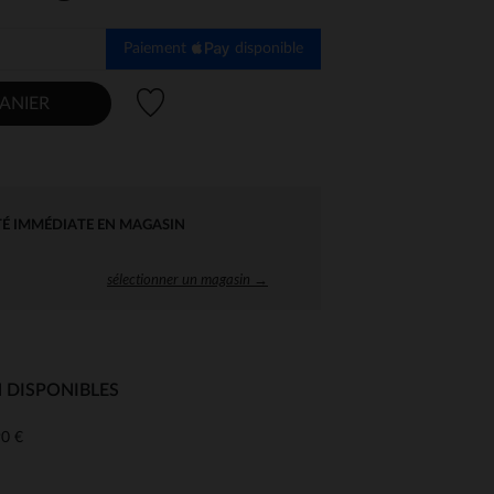
Paiement
disponible
Liste de souhaits
ANIER
TÉ IMMÉDIATE EN MAGASIN
sélectionner un magasin →
 DISPONIBLES
0 €
 Options