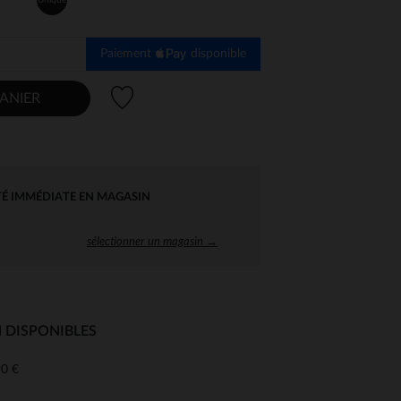
Paiement
disponible
Liste de souhaits
ANIER
TÉ IMMÉDIATE EN MAGASIN
sélectionner un magasin →
 DISPONIBLES
0 €
 Options