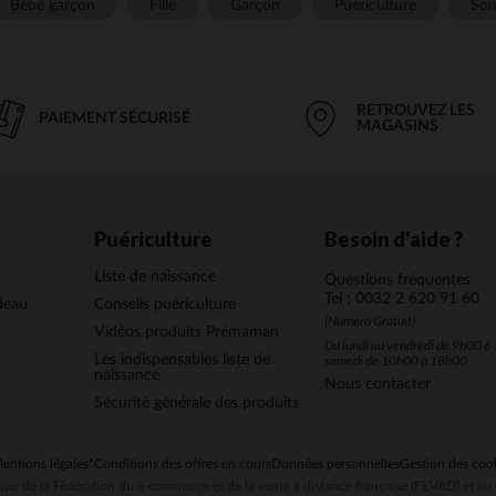
Bébé garçon
Fille
Garçon
Puériculture
Som
RETROUVEZ LES
PAIEMENT SÉCURISÉ
MAGASINS
Puériculture
Besoin d'aide ?
Liste de naissance
Questions fréquentes
Tel : 0032 2 620 91 60
deau
Conseils puériculture
(Numéro Gratuit)
Vidéos produits Prémaman
Du lundi au vendredi de 9h00 à 
Les indispensables liste de
samedi de 10h00 à 18h00
naissance
Nous contacter
Sécurité générale des produits
entions légales
*Conditions des offres en cours
Données personnelles
Gestion des coo
ue de la Fédération du e-commerce et de la vente à distance française (FEVAD) et 