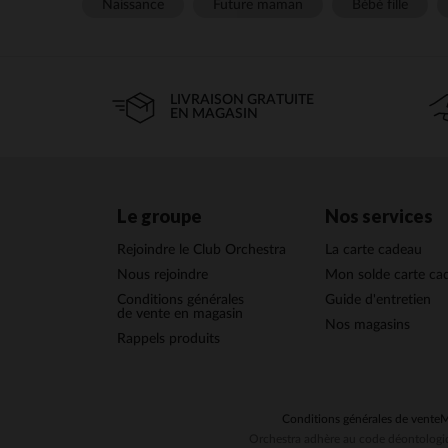
Naissance
Future maman
Bébé fille
LIVRAISON GRATUITE
EN MAGASIN
Le groupe
Nos services
Rejoindre le Club Orchestra
La carte cadeau
Nous rejoindre
Mon solde carte ca
Conditions générales
Guide d'entretien
de vente en magasin
Nos magasins
Rappels produits
Conditions générales de vente
M
Orchestra adhère au code déontologiq