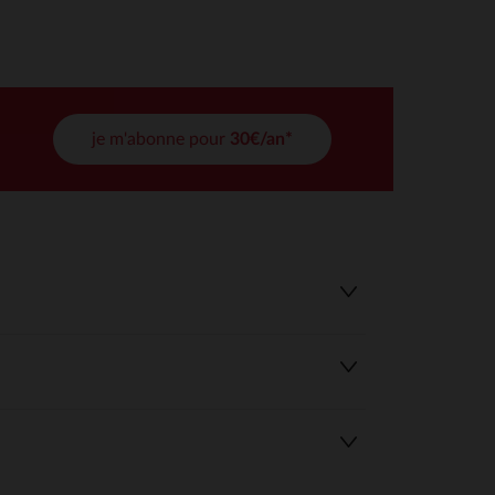
tres de confidentialité, en garantissant la conformité avec les
je m'abonne pour
30€/an*