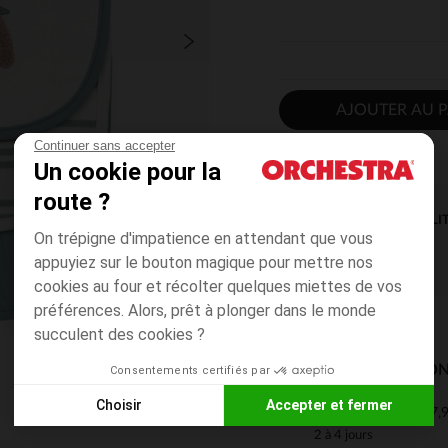
AJOUTER AU P
Continuer sans accepter
Un cookie pour la
route ?
DISPONIBILI
On trépigne d'impatience en attendant que vous
appuyiez sur le bouton magique pour mettre nos
cookies au four et récolter quelques miettes de vos
préférences. Alors, prêt à plonger dans le monde
succulent des cookies ?
MODES DE LIVRAISON
Consentements certifiés par
Choisir
Accepter et fermer
7,9
Mon domicile
Axeptio consent
Plateforme de Gestion du Consentement : Personnalisez vos
2 à 4 jours