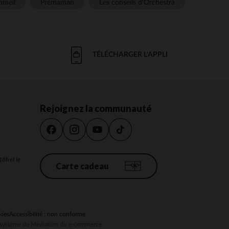
meil
Prémaman
Les conseils d'Orchestra
TÉLÉCHARGER L'APPLI
Rejoignez la communauté
18h et le
Carte cadeau
kies
Accessibilité : non conforme
au système de Médiation du e-commerce