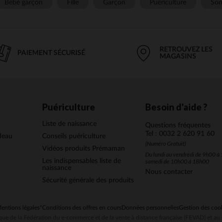
Bébé garçon
Fille
Garçon
Puériculture
Som
RETROUVEZ LES
PAIEMENT SÉCURISÉ
MAGASINS
Puériculture
Besoin d'aide ?
Liste de naissance
Questions fréquentes
Tel : 0032 2 620 91 60
deau
Conseils puériculture
(Numéro Gratuit)
Vidéos produits Prémaman
Du lundi au vendredi de 9h00 à 
Les indispensables liste de
samedi de 10h00 à 18h00
naissance
Nous contacter
Sécurité générale des produits
entions légales
*Conditions des offres en cours
Données personnelles
Gestion des coo
ue de la Fédération du e-commerce et de la vente à distance française (FEVAD) et 