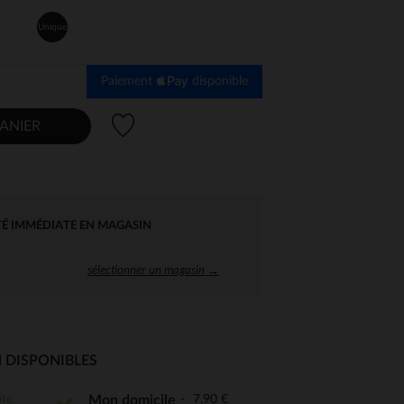
Unique
Paiement
disponible
Liste de souhaits
ANIER
TÉ IMMÉDIATE EN MAGASIN
sélectionner un magasin →
 DISPONIBLES
 Options
ite
7,90 €
Mon domicile