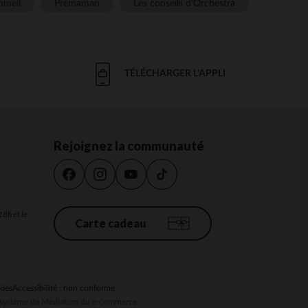
meil
Prémaman
Les conseils d'Orchestra
TÉLÉCHARGER L'APPLI
Rejoignez la communauté
18h et le
Carte cadeau
kies
Accessibilité : non conforme
au système de Médiation du e-commerce