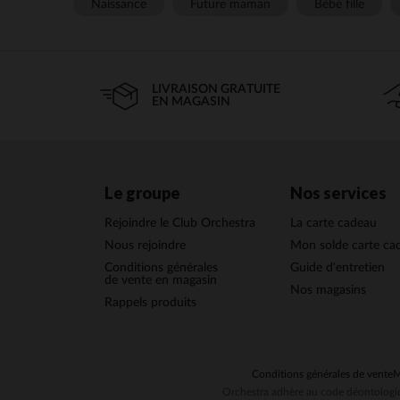
Naissance
Future maman
Bébé fille
LIVRAISON GRATUITE
EN MAGASIN
Le groupe
Nos services
Rejoindre le Club Orchestra
La carte cadeau
Nous rejoindre
Mon solde carte ca
Conditions générales
Guide d'entretien
de vente en magasin
Nos magasins
Rappels produits
Conditions générales de vente
M
Orchestra adhère au code déontologiq