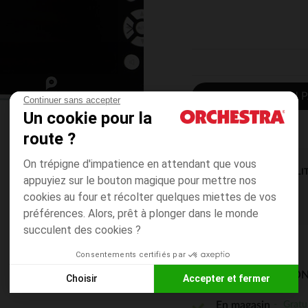
AJOUTER AU P
Continuer sans accepter
Un cookie pour la
route ?
On trépigne d'impatience en attendant que vous
DISPONIBILI
appuyiez sur le bouton magique pour mettre nos
cookies au four et récolter quelques miettes de vos
préférences. Alors, prêt à plonger dans le monde
succulent des cookies ?
Consentements certifiés par
MODES DE LIVRAISON
Choisir
Accepter et fermer
Axeptio consent
Plateforme de Gestion du Consentement : Personnalisez vos
Gratu
En magasin