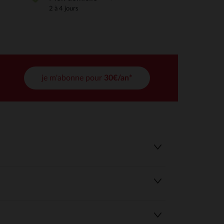
2 à 4 jours
tres de confidentialité, en garantissant la conformité avec les
je m'abonne pour
30€/an*