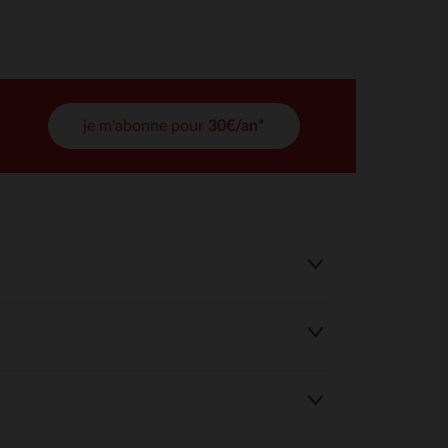
tres de confidentialité, en garantissant la conformité avec les
je m'abonne pour
30€/an*