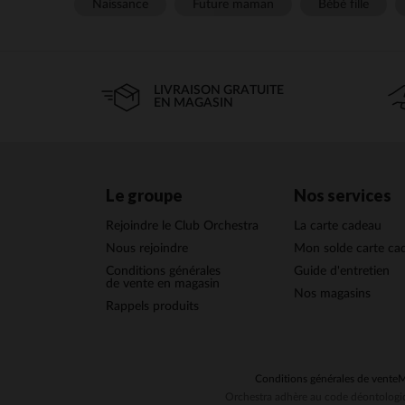
Naissance
Future maman
Bébé fille
LIVRAISON GRATUITE
EN MAGASIN
Le groupe
Nos services
Rejoindre le Club Orchestra
La carte cadeau
Nous rejoindre
Mon solde carte ca
Conditions générales
Guide d'entretien
de vente en magasin
Nos magasins
Rappels produits
Conditions générales de vente
M
Orchestra adhère au code déontologiq