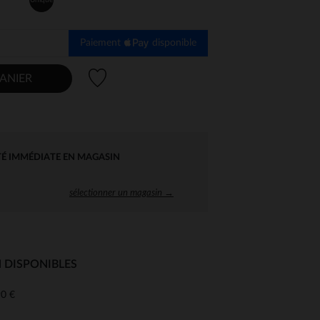
Paiement
disponible
Liste de souhaits
ANIER
TÉ IMMÉDIATE EN MAGASIN
sélectionner un magasin →
 DISPONIBLES
0 €
 Options