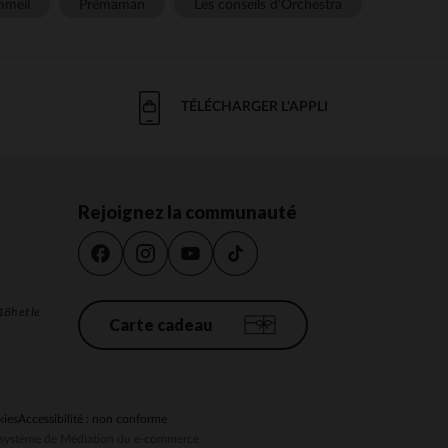
meil
Prémaman
Les conseils d'Orchestra
TÉLÉCHARGER L'APPLI
Rejoignez la communauté
18h et le
Carte cadeau
kies
Accessibilité : non conforme
au système de Médiation du e-commerce