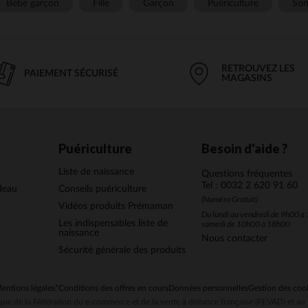
Bébé garçon
Fille
Garçon
Puériculture
Som
RETROUVEZ LES
PAIEMENT SÉCURISÉ
MAGASINS
Puériculture
Besoin d'aide ?
Liste de naissance
Questions fréquentes
Tel : 0032 2 620 91 60
deau
Conseils puériculture
(Numéro Gratuit)
Vidéos produits Prémaman
Du lundi au vendredi de 9h00 à 
Les indispensables liste de
samedi de 10h00 à 18h00
naissance
Nous contacter
Sécurité générale des produits
entions légales
*Conditions des offres en cours
Données personnelles
Gestion des coo
ue de la Fédération du e-commerce et de la vente à distance française (FEVAD) et 