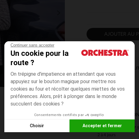
AJOUTER AU P
Continuer sans accepter
Un cookie pour la
route ?
DISPONIBILI
On trépigne d'impatience en attendant que vous
appuyiez sur le bouton magique pour mettre nos
cookies au four et récolter quelques miettes de vos
préférences. Alors, prêt à plonger dans le monde
succulent des cookies ?
MODES DE LIVRAISON
Consentements certifiés par
Choisir
Accepter et fermer
7,9
Mon domicile
Axeptio consent
Plateforme de Gestion du Consentement : Personnalisez vos
2 à 4 jours