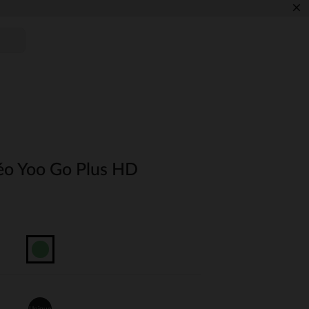
×
éo Yoo Go Plus HD
Unique