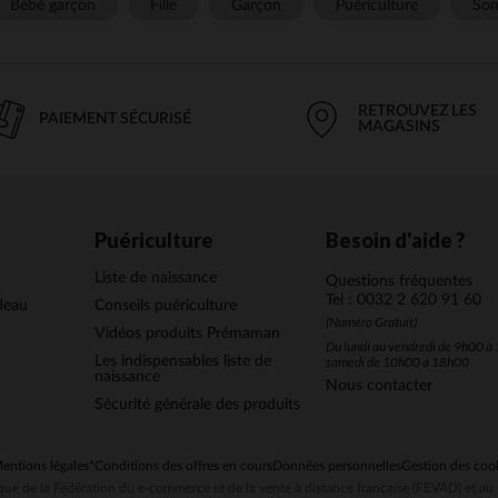
Bébé garçon
Fille
Garçon
Puériculture
Som
RETROUVEZ LES
PAIEMENT SÉCURISÉ
MAGASINS
Puériculture
Besoin d'aide ?
Liste de naissance
Questions fréquentes
Tel : 0032 2 620 91 60
deau
Conseils puériculture
(Numéro Gratuit)
Vidéos produits Prémaman
Du lundi au vendredi de 9h00 à 
Les indispensables liste de
samedi de 10h00 à 18h00
naissance
Nous contacter
Sécurité générale des produits
entions légales
*Conditions des offres en cours
Données personnelles
Gestion des coo
ue de la Fédération du e-commerce et de la vente à distance française (FEVAD) et 