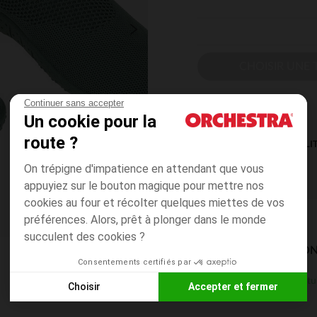
CHOISIR UNE T
Continuer sans accepter
Un cookie pour la
route ?
DISPONIBILI
On trépigne d'impatience en attendant que vous
appuyiez sur le bouton magique pour mettre nos
cookies au four et récolter quelques miettes de vos
préférences. Alors, prêt à plonger dans le monde
succulent des cookies ?
MODES DE LIVRAISON
Consentements certifiés par
Gratu
En magasin
Choisir
Accepter et fermer
3 à 10 jours
Axeptio consent
Plateforme de Gestion du Consentement : Personnalisez vos