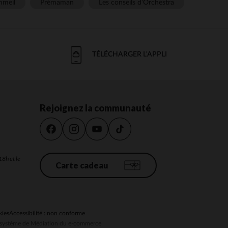
meil
Prémaman
Les conseils d'Orchestra
TÉLÉCHARGER L'APPLI
Rejoignez la communauté
18h et le
Carte cadeau
kies
Accessibilité : non conforme
au système de Médiation du e-commerce