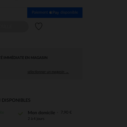
Paiement
disponible
Liste de souhaits
AILLE
TÉ IMMÉDIATE EN MAGASIN
sélectionner un magasin →
 DISPONIBLES
ite
7,90 €
Mon domicile
2 à 4 jours
 Options