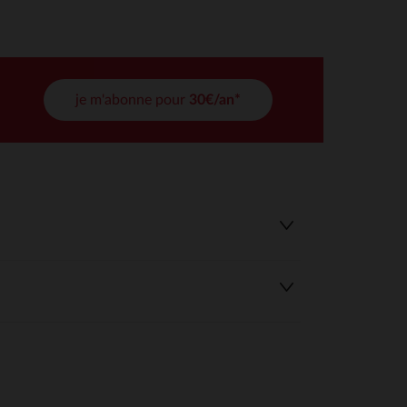
tres de confidentialité, en garantissant la conformité avec les
je m'abonne pour
30€/an*