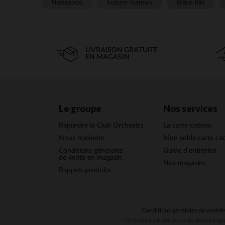
Naissance
Future maman
Bébé fille
LIVRAISON GRATUITE
EN MAGASIN
Le groupe
Nos services
Rejoindre le Club Orchestra
La carte cadeau
Nous rejoindre
Mon solde carte ca
Conditions générales
Guide d'entretien
de vente en magasin
Nos magasins
Rappels produits
Conditions générales de vente
M
Orchestra adhère au code déontologiq