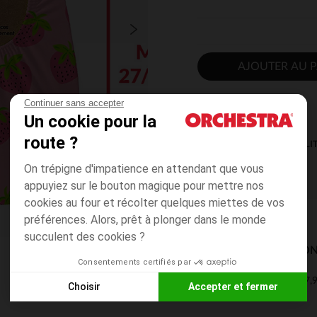
AJOUTER AU P
Continuer sans accepter
Un cookie pour la
route ?
DISPONIBILI
On trépigne d'impatience en attendant que vous
appuyiez sur le bouton magique pour mettre nos
cookies au four et récolter quelques miettes de vos
préférences. Alors, prêt à plonger dans le monde
succulent des cookies ?
MODES DE LIVRAISON
Consentements certifiés par
7,9
Mon domicile
Choisir
Accepter et fermer
2 à 4 jours
Axeptio consent
Plateforme de Gestion du Consentement : Personnalisez vos