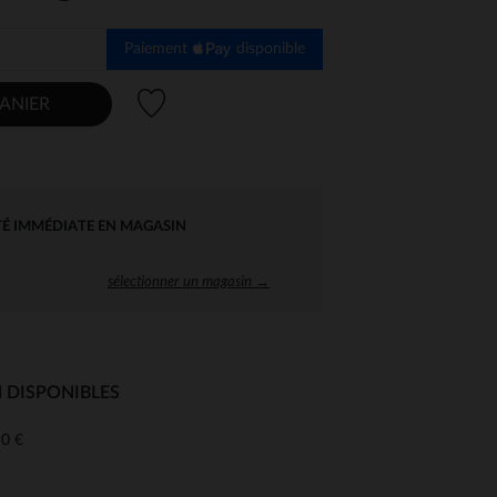
Paiement
disponible
Liste de souhaits
ANIER
TÉ IMMÉDIATE EN MAGASIN
sélectionner un magasin →
 DISPONIBLES
0 €
 Options