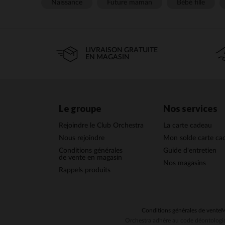
Naissance
Future maman
Bébé fille
LIVRAISON GRATUITE
EN MAGASIN
Le groupe
Nos services
Rejoindre le Club Orchestra
La carte cadeau
Nous rejoindre
Mon solde carte ca
Conditions générales
Guide d'entretien
de vente en magasin
Nos magasins
Rappels produits
Conditions générales de vente
M
Orchestra adhère au code déontologiq