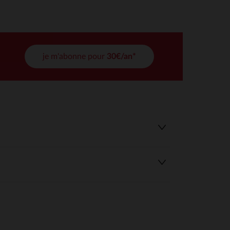
tres de confidentialité, en garantissant la conformité avec les
je m'abonne pour
30€/an*