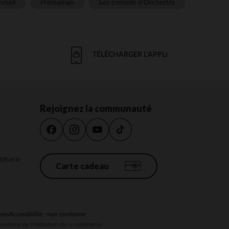
meil
Prémaman
Les conseils d'Orchestra
TÉLÉCHARGER L'APPLI
Rejoignez la communauté
18h et le
Carte cadeau
kies
Accessibilité : non conforme
au système de Médiation du e-commerce