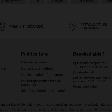
Bébé garçon
Fille
Garçon
Puériculture
Som
RETROUVEZ LES
PAIEMENT SÉCURISÉ
MAGASINS
Puériculture
Besoin d'aide ?
Liste de naissance
Questions fréquentes
Tel : 0032 2 620 91 60
deau
Conseils puériculture
(Numéro Gratuit)
Vidéos produits Prémaman
Du lundi au vendredi de 9h00 à 
Les indispensables liste de
samedi de 10h00 à 18h00
naissance
Nous contacter
Sécurité générale des produits
entions légales
*Conditions des offres en cours
Données personnelles
Gestion des coo
ue de la Fédération du e-commerce et de la vente à distance française (FEVAD) et 