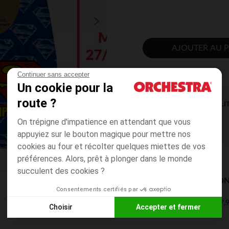
AJOUTER AU P
Continuer sans accepter
Un cookie pour la
route ?
DISPONIBILI
On trépigne d'impatience en attendant que vous
appuyiez sur le bouton magique pour mettre nos
cookies au four et récolter quelques miettes de vos
préférences. Alors, prêt à plonger dans le monde
succulent des cookies ?
MODES DE LIVRAISON
Consentements certifiés par
7,9
Mon domicile
Choisir
Accepter et fermer
2 à 4 jours
Axeptio consent
Plateforme de Gestion du Consentement : Personnalisez vos