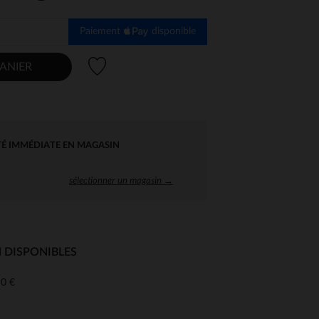
Paiement
disponible
Liste de souhaits
ANIER
TÉ IMMÉDIATE EN MAGASIN
sélectionner un magasin →
 DISPONIBLES
0 €
 Options