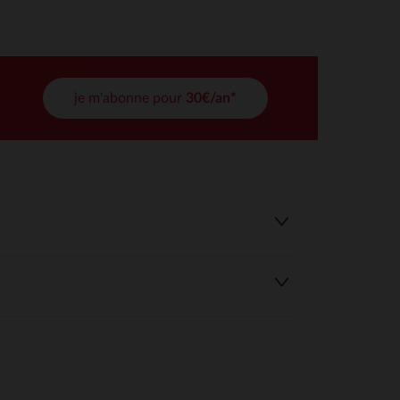
tres de confidentialité, en garantissant la conformité avec les
je m'abonne pour
30€/an*