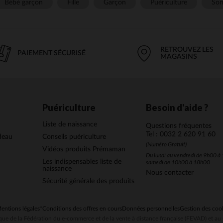
Bébé garçon
Fille
Garçon
Puériculture
Som
RETROUVEZ LES
PAIEMENT SÉCURISÉ
MAGASINS
Puériculture
Besoin d'aide ?
Liste de naissance
Questions fréquentes
Tel : 0032 2 620 91 60
deau
Conseils puériculture
(Numéro Gratuit)
Vidéos produits Prémaman
Du lundi au vendredi de 9h00 à 
Les indispensables liste de
samedi de 10h00 à 18h00
naissance
Nous contacter
Sécurité générale des produits
entions légales
*Conditions des offres en cours
Données personnelles
Gestion des coo
ue de la Fédération du e-commerce et de la vente à distance française (FEVAD) et 