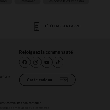
meil
Prémaman
Les conseils d'Orchestra
TÉLÉCHARGER L'APPLI
Rejoignez la communauté
18h et le
Carte cadeau
kies
Accessibilité : non conforme
au système de Médiation du e-commerce