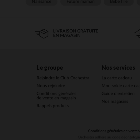
Naissance
Future maman
Bébé fille
LIVRAISON GRATUITE
EN MAGASIN
Le groupe
Nos services
Rejoindre le Club Orchestra
La carte cadeau
Nous rejoindre
Mon solde carte ca
Conditions générales
Guide d'entretien
de vente en magasin
Nos magasins
Rappels produits
Conditions générales de vente
M
Orchestra adhère au code déontologiq