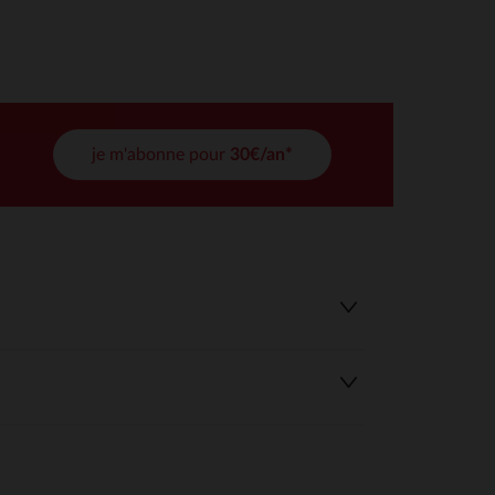
tres de confidentialité, en garantissant la conformité avec les
je m'abonne pour
30€/an*