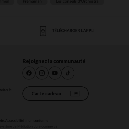
meil
Prémaman
Les conseils d'Orchestra
TÉLÉCHARGER L'APPLI
Rejoignez la communauté
18h et le
Carte cadeau
kies
Accessibilité : non conforme
au système de Médiation du e-commerce