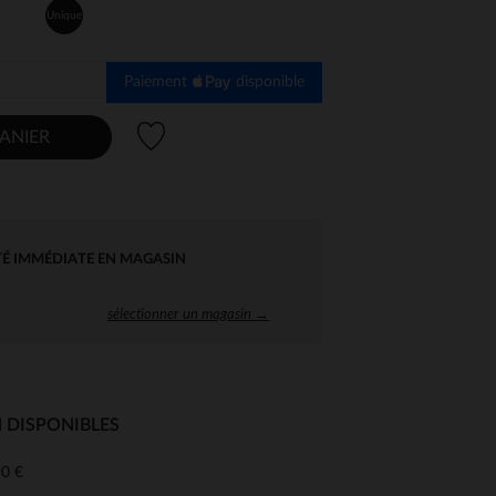
Unique
Paiement
disponible
Liste de souhaits
ANIER
TÉ IMMÉDIATE EN MAGASIN
sélectionner un magasin →
 DISPONIBLES
0 €
 Options