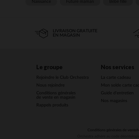
Naissance
Future maman
Bébé fille
LIVRAISON GRATUITE
EN MAGASIN
Le groupe
Nos services
Rejoindre le Club Orchestra
La carte cadeau
Nous rejoindre
Mon solde carte ca
Conditions générales
Guide d'entretien
de vente en magasin
Nos magasins
Rappels produits
Conditions générales de vente
M
Orchestra adhère au code déontologiq