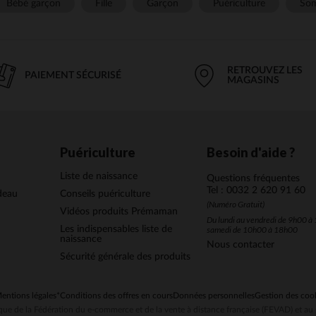
Bébé garçon
Fille
Garçon
Puériculture
Som
RETROUVEZ LES
PAIEMENT SÉCURISÉ
MAGASINS
Puériculture
Besoin d'aide ?
Liste de naissance
Questions fréquentes
Tel : 0032 2 620 91 60
deau
Conseils puériculture
(Numéro Gratuit)
Vidéos produits Prémaman
Du lundi au vendredi de 9h00 à 
Les indispensables liste de
samedi de 10h00 à 18h00
naissance
Nous contacter
Sécurité générale des produits
entions légales
*Conditions des offres en cours
Données personnelles
Gestion des coo
ue de la Fédération du e-commerce et de la vente à distance française (FEVAD) et 