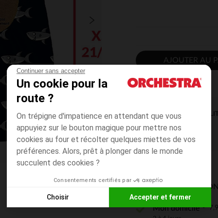
AJOUTER AU P
Continuer sans accepter
Un cookie pour la
route ?
DISPONIBILI
On trépigne d'impatience en attendant que vous
appuyiez sur le bouton magique pour mettre nos
cookies au four et récolter quelques miettes de vos
préférences. Alors, prêt à plonger dans le monde
succulent des cookies ?
Consentements certifiés par
MODES DE LIVRAISON
Choisir
Accepter et fermer
7,9
Mon domicile
Axeptio consent
Plateforme de Gestion du Consentement : Personnalisez vos