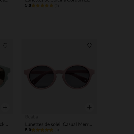
Lunettes de soleil avec bandeau Baby 0-9M Cœur - Lilas
Lunettes de Soleil à Cordon Elastique 4-6 ans - Misty Rose
5.0
(2)
Liste de souhaits
Liste de souhaits
Aperçu rapide
Aperçu rapide
Beaba
Lunettes de soleil Square Lucky 9-24M Vert Sauge
Lunettes de soleil Casual Merry 2-4A Misty Rose
5.0
(3)