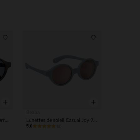
Liste de souhaits
Liste de souhaits
Aperçu rapide
Aperçu rapide
Beaba
Lunettes de soleil Casual Merry 2-4A Ecaille
Lunettes de soleil Casual Joy 9-24M Galet
5.0
(2)