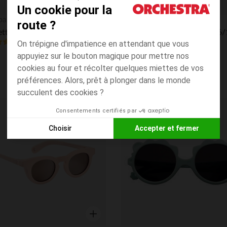
Un cookie pour la
Aperçu rapide
ba
Jep
route ?
Lunettes de soleil avec cordon 9-24 mois Delight cloud blue
(3)
On trépigne d'impatience en attendant que vous
appuyiez sur le bouton magique pour mettre nos
cookies au four et récolter quelques miettes de vos
préférences. Alors, prêt à plonger dans le monde
succulent des cookies ?
Consentements certifiés par
its
Liste de souhaits
Choisir
Accepter et fermer
Axeptio consent
Plateforme de Gestion du Consentement : Personnalisez vos
Notre plateforme vous permet d'adapter et de gérer vos paramè