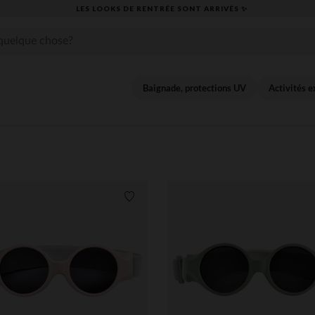
​CAP SUR LA R
Baignade, protections UV
Activités e
its
Liste de souhaits