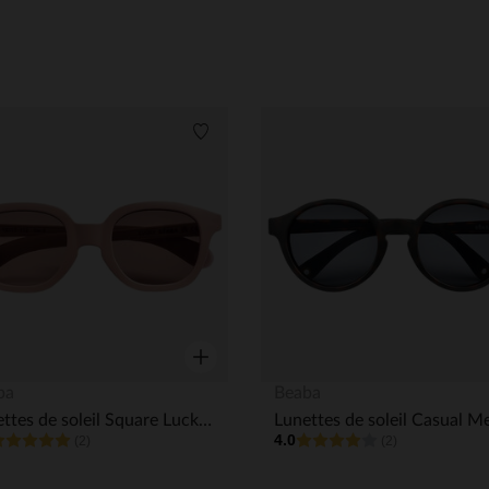
its
Liste de souhaits
Aperçu rapide
ba
Beaba
Lunettes de soleil Square Lucky 9-24M Guimauve
4.0
(2)
(2)