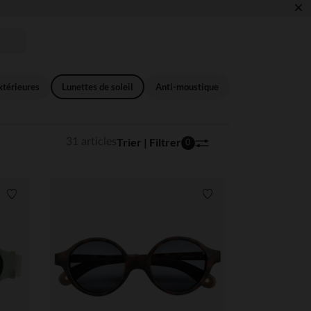
×
ENTRÉE RETROUVEZ NOS ESSENTIELS ✏️🎒​
xtérieures
Lunettes de soleil
Anti-moustique
Trier | Filtrer
31 articles
0
Liste de souhaits
Liste de souhaits