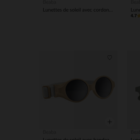
Aperçu rapide
Beaba
Bea
Lunettes de soleil avec cordon 9-24M Joy rose néon
4.7
Liste de souha
Aperçu rapide
Beaba
Bea