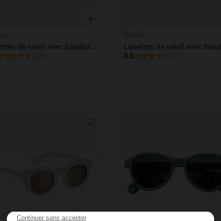
Aperçu rapide
ba
Beaba
Lunettes de soleil avec bandeau 0-9M Rose dragée
3.5
(15)
(2)
its
Liste de souhaits
Continuer sans accepter