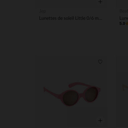
Aperçu rapide
Jep
Bea
Lunettes de soleil Little 0/6 mois Coral
5.0
Liste de souha