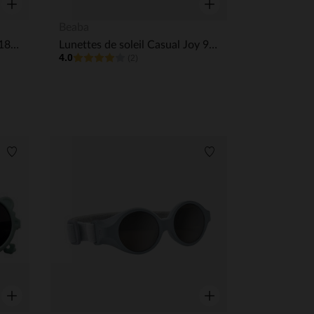
Aperçu rapide
Aperçu rapide
Beaba
Lunettes de soleil Favour 6/18 mois Teal
Lunettes de soleil Casual Joy 9-24M Rose dragée
4.0
(2)
Liste de souhaits
Liste de souhaits
 Options
tres de confidentialité, en garantissant la conformité avec les