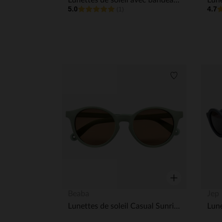
Lunettes de soleil avec bandeau 0-9M Ocre
5.0
4.7
(1)
Liste de souha
Aperçu rapide
Beaba
Jep
Lunettes de soleil Casual Sunrise 4-6A Vert sauge