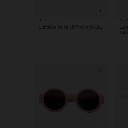
Aperçu rapide
Jep
Bea
Lunettes de soleil Favour 6/18 mois Sand
4.5
Liste de souha