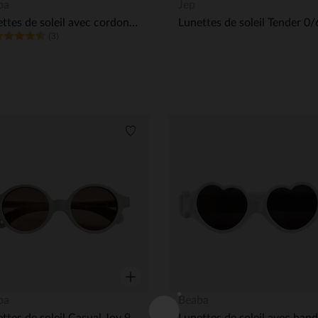
Aperçu rapide
ba
Jep
Lunettes de soleil avec cordon 9-24 mois Delight blush
(3)
its
Liste de souhaits
Aperçu rapide
ba
Beaba