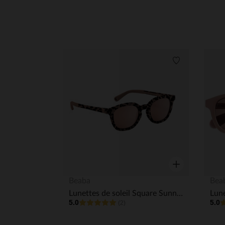
Liste de souha
Aperçu rapide
Beaba
Bea
Lunettes de soleil Square Sunny 4-6A Ecaille
5.0
5.0
(2)