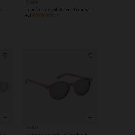
Aperçu rapide
Aperçu rapide
Beaba
Lunettes de soleil Tender 0/6 mois Mint
Lunettes de soleil avec bandeau 0-9M Galet
4.3
(7)
Liste de souhaits
Liste de souhaits
Aperçu rapide
Aperçu rapide
Beaba