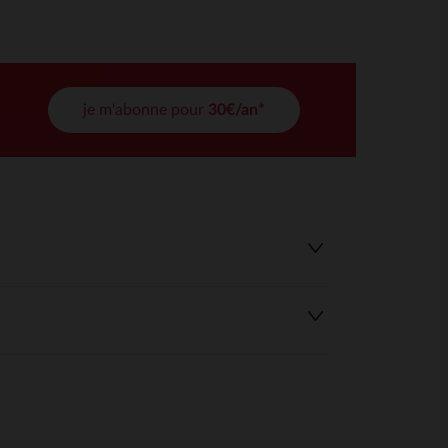
tres de confidentialité, en garantissant la conformité avec les
je m'abonne pour
30€/an*