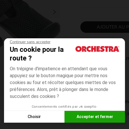
AJOUTER AU P
Continuer sans accepter
Un cookie pour la
route ?
DISPONIBILI
On trépigne d'impatience en attendant que vous
appuyiez sur le bouton magique pour mettre nos
cookies au four et récolter quelques miettes de vos
préférences. Alors, prêt à plonger dans le monde
succulent des cookies ?
MODES DE LIVRAISON
Consentements certifiés par
7,9
Mon domicile
Choisir
Accepter et fermer
2 à 4 jours
Axeptio consent
Plateforme de Gestion du Consentement : Personnalisez vos