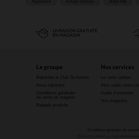
Naissance
Future maman
Bébé fille
LIVRAISON GRATUITE
EN MAGASIN
Le groupe
Nos services
Rejoindre le Club Orchestra
La carte cadeau
Nous rejoindre
Mon solde carte ca
Conditions générales
Guide d'entretien
de vente en magasin
Nos magasins
Rappels produits
Conditions générales de vente
M
Orchestra adhère au code déontologiq