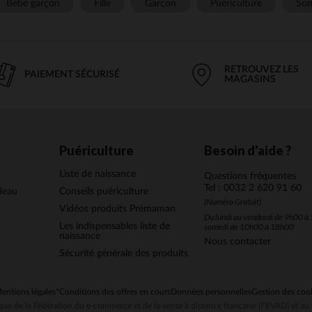
Bébé garçon
Fille
Garçon
Puériculture
Som
RETROUVEZ LES
PAIEMENT SÉCURISÉ
MAGASINS
Puériculture
Besoin d'aide ?
Liste de naissance
Questions fréquentes
Tel : 0032 2 620 91 60
deau
Conseils puériculture
(Numéro Gratuit)
Vidéos produits Prémaman
Du lundi au vendredi de 9h00 à 
Les indispensables liste de
samedi de 10h00 à 18h00
naissance
Nous contacter
Sécurité générale des produits
entions légales
*Conditions des offres en cours
Données personnelles
Gestion des coo
ue de la Fédération du e-commerce et de la vente à distance française (FEVAD) et 