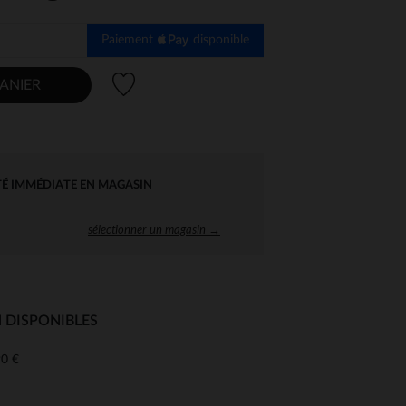
Paiement
disponible
Liste de souhaits
ANIER
TÉ IMMÉDIATE EN MAGASIN
sélectionner un magasin →
 DISPONIBLES
0 €
 Options