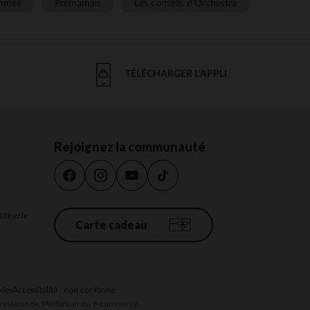
meil
Prémaman
Les conseils d'Orchestra
TÉLÉCHARGER L'APPLI
Rejoignez la communauté
18h et le
Carte cadeau
kies
Accessibilité : non conforme
au système de Médiation du e-commerce