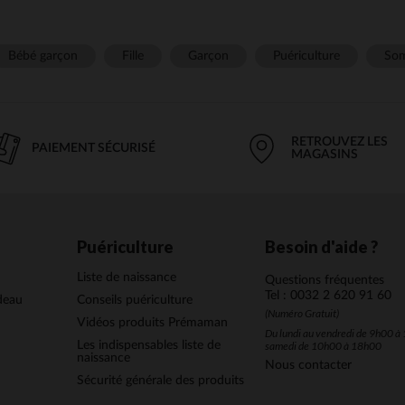
Bébé garçon
Fille
Garçon
Puériculture
Som
RETROUVEZ LES
PAIEMENT SÉCURISÉ
MAGASINS
Puériculture
Besoin d'aide ?
Liste de naissance
Questions fréquentes
Tel : 0032 2 620 91 60
deau
Conseils puériculture
(Numéro Gratuit)
Vidéos produits Prémaman
Du lundi au vendredi de 9h00 à 
Les indispensables liste de
samedi de 10h00 à 18h00
naissance
Nous contacter
Sécurité générale des produits