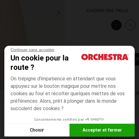
CHOISIR UNE TAILLE
1
2
Continuer sans accepter
Un cookie pour la
AJOUTER AU P
route ?
On trépigne d'impatience en attendant que vous
appuyiez sur le bouton magique pour mettre nos
cookies au four et récolter quelques miettes de vos
DISPONIBILI
préférences. Alors, prêt à plonger dans le monde
succulent des cookies ?
Consentements certifiés par
Choisir
Accepter et fermer