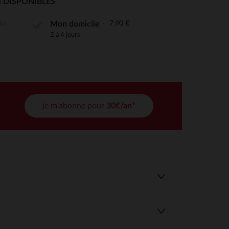
 Options
 DISPONIBLES
tres de confidentialité, en garantissant la conformité avec les
ite
7,90 €
Mon domicile
2 à 4 jours
je m'abonne pour
30€/an*