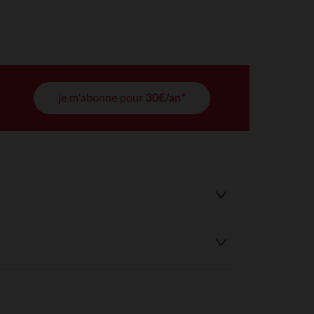
tres de confidentialité, en garantissant la conformité avec les
je m'abonne pour
30€/an*