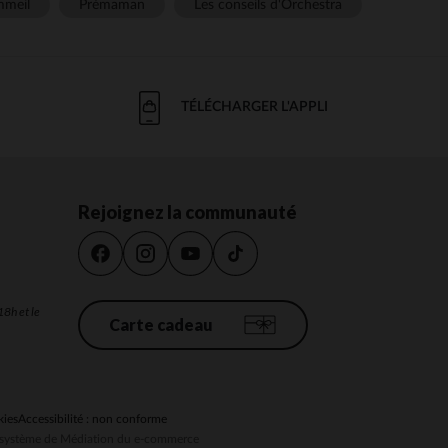
meil
Prémaman
Les conseils d'Orchestra
TÉLÉCHARGER L'APPLI
Rejoignez la communauté
18h et le
Carte cadeau
kies
Accessibilité : non conforme
au système de Médiation du e-commerce