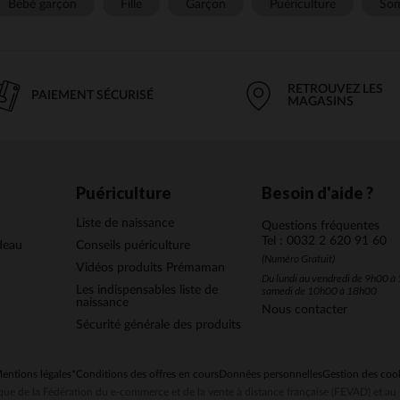
Bébé garçon
Fille
Garçon
Puériculture
Som
RETROUVEZ LES
PAIEMENT SÉCURISÉ
MAGASINS
Puériculture
Besoin d'aide ?
Liste de naissance
Questions fréquentes
Tel : 0032 2 620 91 60
deau
Conseils puériculture
(Numéro Gratuit)
Vidéos produits Prémaman
Du lundi au vendredi de 9h00 à 
Les indispensables liste de
samedi de 10h00 à 18h00
naissance
Nous contacter
Sécurité générale des produits
entions légales
*Conditions des offres en cours
Données personnelles
Gestion des coo
ue de la Fédération du e-commerce et de la vente à distance française (FEVAD) et 