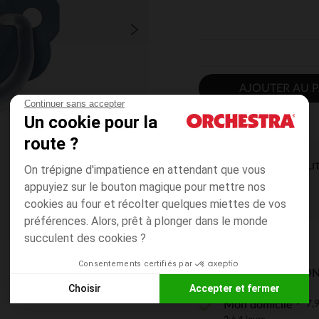
AJOUTER AU P
Continuer sans accepter
Un cookie pour la
route ?
DISPONIBILI
On trépigne d'impatience en attendant que vous
appuyiez sur le bouton magique pour mettre nos
cookies au four et récolter quelques miettes de vos
préférences. Alors, prêt à plonger dans le monde
succulent des cookies ?
Consentements certifiés par
MODES DE LIVRAISON
Choisir
Accepter et fermer
7,9
Mon domicile
Axeptio consent
Plateforme de Gestion du Consentement : Personnalisez vos