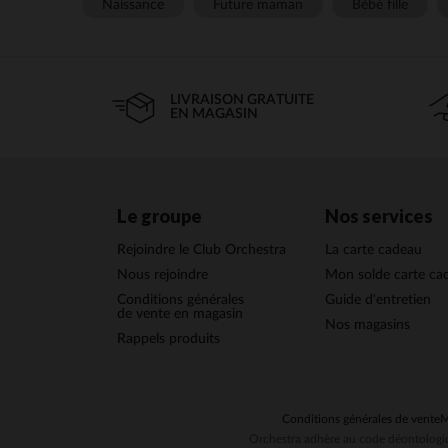
Naissance
Future maman
Bébé fille
LIVRAISON GRATUITE
EN MAGASIN
Le groupe
Nos services
Rejoindre le Club Orchestra
La carte cadeau
Nous rejoindre
Mon solde carte ca
Conditions générales
Guide d'entretien
de vente en magasin
Nos magasins
Rappels produits
Conditions générales de vente
M
Orchestra adhère au code déontologiq