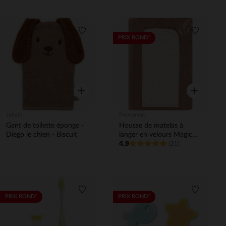
Liste de souhaits
Liste de 
PRIX ROND*
Aperçu rapide
Aperçu rapi
Jollein
Prémaman
Gant de toilette éponge -
Housse de matelas à
Diego le chien - Biscuit
langer en velours Magic
4.9
bird
(21)
Liste de souhaits
Liste de 
PRIX ROND*
PRIX ROND*