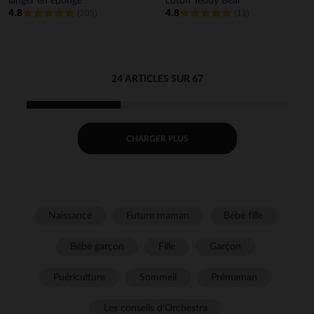
langer en éponge
coton Teddy Bear
4.8
4.8
(205)
(11)
24 ARTICLES SUR 67
CHARGER PLUS
Naissance
Future maman
Bébé fille
Bébé garçon
Fille
Garçon
Puériculture
Sommeil
Prémaman
Les conseils d'Orchestra