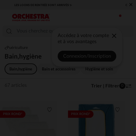
×
​CAP SUR LA RENTRÉE RETROUVEZ NOS ESSENTIELS ✏️🎒​
Accédez à votre compte
et à vos avantages
Puériculture
Bain,hygiène
Connexion/Inscription
Bain,hygiène
Bain et accessoires
Hygiène et soin
Trier | Filtrer
67 articles
0
Liste de souhaits
Liste de 
PRIX ROND*
PRIX ROND*