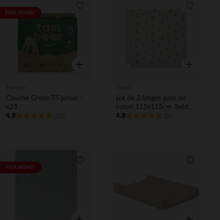
Liste de souhaits
Liste de 
PRIX ROND*
Aperçu rapide
Aperçu rapi
Tamboor
Jollein
Couche Green T5 junior -
Lot de 2 langes gaze de
x23
coton 115x115cm Teddy
4.9
4.8
(10)
Bear
(5)
Liste de souhaits
Liste de 
PRIX ROND*
Aperçu rapide
Aperçu rapi