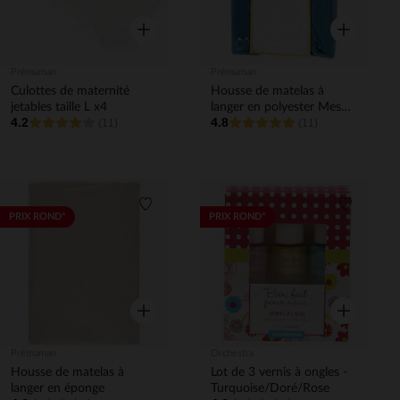
Aperçu rapide
Aperçu rapi
Prémaman
Prémaman
Culottes de maternité
Housse de matelas à
jetables taille L x4
langer en polyester Mes
4.2
4.8
(11)
amis les dinos
(11)
Liste de souhaits
Liste de 
PRIX ROND*
PRIX ROND*
Aperçu rapide
Aperçu rapi
Prémaman
Orchestra
Housse de matelas à
Lot de 3 vernis à ongles -
langer en éponge
Turquoise/Doré/Rose