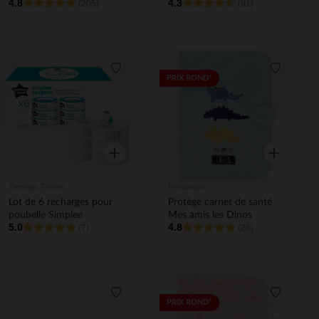
4.8
4.3
(205)
(91)
Liste de souhaits
Liste de 
PRIX ROND*
Aperçu rapide
Aperçu rapi
Tommee Tippee
Prémaman
Lot de 6 recharges pour
Protège carnet de santé
poubelle Simplee
Mes amis les Dinos
5.0
4.8
(7)
(26)
Liste de souhaits
Liste de 
PRIX ROND*