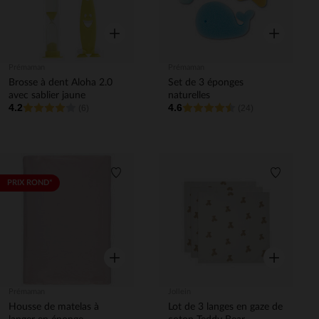
Aperçu rapide
Aperçu rapi
Prémaman
Prémaman
Brosse à dent Aloha 2.0
Set de 3 éponges
avec sablier jaune
naturelles
4.2
4.6
(6)
(24)
Liste de souhaits
Liste de 
PRIX ROND*
Aperçu rapide
Aperçu rapi
Prémaman
Jollein
Housse de matelas à
Lot de 3 langes en gaze de