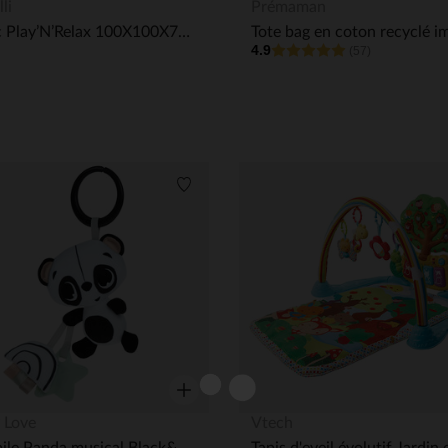
Aperçu rapide
li
Prémaman
Parc Play’N’Relax 100X100X75cm Beige
4.9
(57)
its
Liste de souhaits
Aperçu rapide
 Love
Vtech