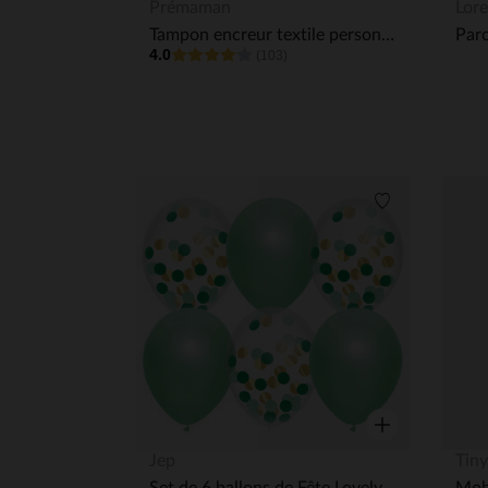
Aperçu rapide
Prémaman
Lorel
Tampon encreur textile personnalisable
4.0
(103)
Liste de souha
Aperçu rapide
Jep
Tiny