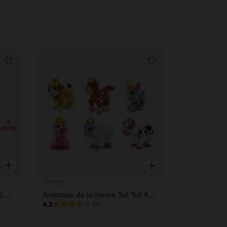
Liste de souhaits
Liste de souhaits
Aperçu rapide
Aperçu rapide
Vtech
Chaussons baignade S 24/26 Zagor
Animaux de la ferme Tut Tut Animo (modèle aléatoire)
4.2
(9)