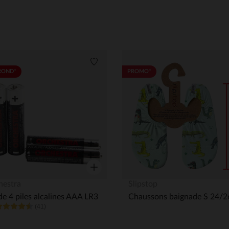
its
Liste de souhaits
ROND*
PROMO*
Aperçu rapide
hestra
Slipstop
de 4 piles alcalines AAA LR3
(41)