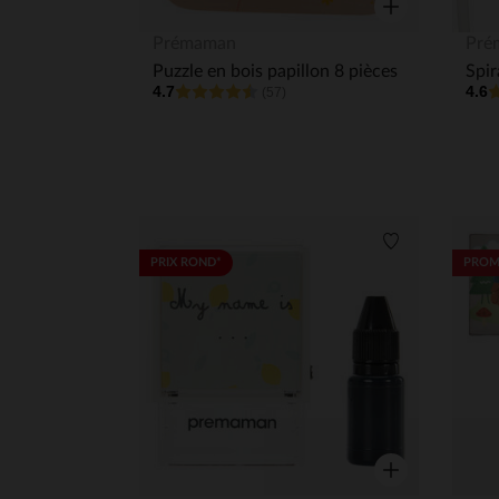
Aperçu rapide
Prémaman
Pré
Puzzle en bois papillon 8 pièces
4.7
4.6
(57)
Liste de souha
PRIX ROND*
PROM