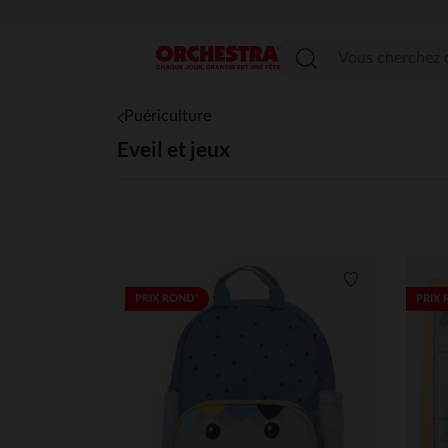
Menu
Puériculture
Eveil et jeux
Liste de souha
PRIX ROND*
PRIX 