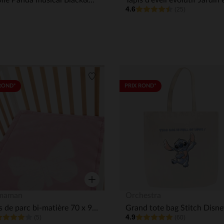
Mobile Panda musical Black&White
4.6
(25)
its
Liste de souhaits
ROND*
PRIX ROND*
Aperçu rapide
maman
Orchestra
Tapis de parc bi-matière 70 x 95 cm imprimé/Papillon
4.9
(5)
(60)