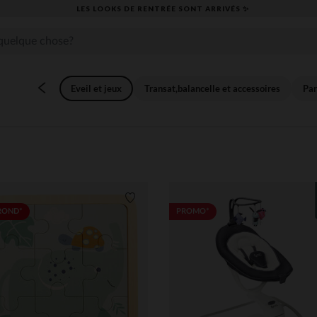
​CAP SUR LA RENTRÉE RETROUVEZ NOS ESSENTIELS ✏️🎒​
Eveil et jeux
Transat,balancelle et accessoires
Par
its
Liste de souhaits
ROND*
PROMO*