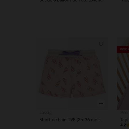
Set de 6 ballons de Fête Lovely Mint & Confetti
Liste de souha
PRIX 
Aperçu rapide
Lassig
Pré
Short de bain T98 (25-36 mois) Ice Cream Pale Pink
4.2