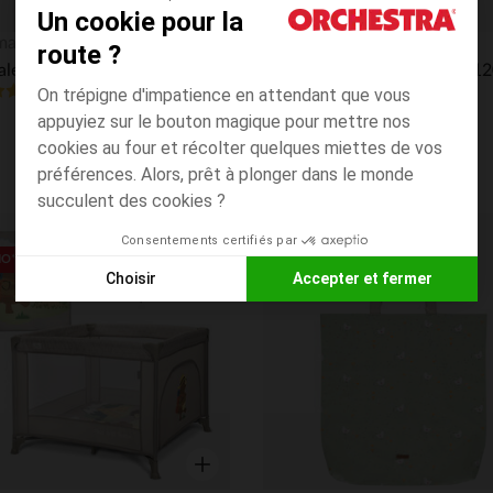
Un cookie pour la
Aperçu rapide
maman
Prémaman
route ?
Spirale d'activités en polyester Mes amis les dinos
4.7
(39)
(25)
On trépigne d'impatience en attendant que vous
appuyiez sur le bouton magique pour mettre nos
cookies au four et récolter quelques miettes de vos
préférences. Alors, prêt à plonger dans le monde
succulent des cookies ?
Consentements certifiés par
its
Liste de souhaits
O*
PRIX ROND*
Choisir
Accepter et fermer
Axeptio consent
Plateforme de Gestion du Consentement : Personnalisez vos
Notre plateforme vous permet d'adapter et de gérer vos paramè