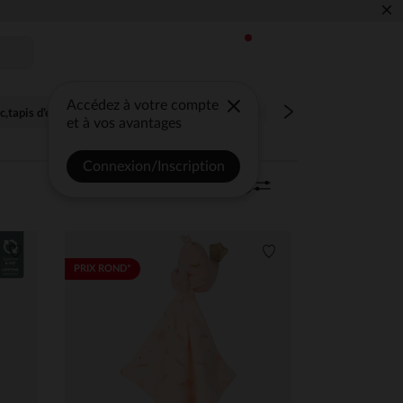
×
Accédez à votre compte
c,tapis d'éveil
Jouet d'activité,jouet d'éveil
Peluche,doudou
et à vos avantages
Connexion/Inscription
Trier | Filtrer
240 articles
0
Liste de souhaits
Liste de souhaits
PRIX ROND*