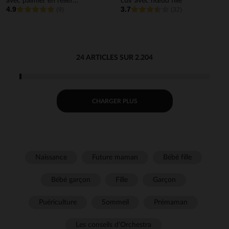
avec palmier en relief
cuir avec nœud fille
4.9
3.7
garçon
(9)
(32)
24 ARTICLES SUR 2.204
CHARGER PLUS
Naissance
Future maman
Bébé fille
Bébé garçon
Fille
Garçon
Puériculture
Sommeil
Prémaman
Les conseils d'Orchestra