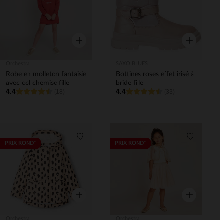
Aperçu rapide
Aperçu rapi
Orchestra
SAXO BLUES
Robe en molleton fantaisie
Bottines roses effet irisé à
avec col chemise fille
bride fille
4.4
4.4
(18)
(33)
Liste de souhaits
Liste de 
PRIX ROND*
PRIX ROND*
Aperçu rapide
Aperçu rapi
Orchestra
Orchestra