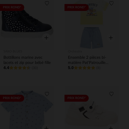
Liste de souhaits
Liste de 
PRIX ROND*
PRIX ROND*
Aperçu rapide
Aperçu rapi
SAXO BLUES
Orchestra
Bottillons marine avec
Ensemble 2 pièces bi-
lacets et zip pour bébé fille
matière Pat'Patrouille
4.4
5.0
(30)
garçon
(8)
Liste de souhaits
Liste de 
PRIX ROND*
PRIX ROND*
Aperçu rapide
Aperçu rapi