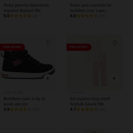
Parka gomme déperlante
Robe sans manches bi-
imprimé léopard fille
matières avec cape
5.0
4.6
(4)
papillon fille
(31)
Liste de souhaits
Liste de 
PRIX ROND*
PRIX ROND*
Aperçu rapide
Aperçu rapi
SAXO BLUES
Orchestra
Bottillons noirs à zip et
Set pyjama long motif
lacets garçon
bretzels kawaii fille
3.9
4.7
(37)
(24)