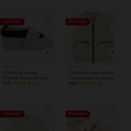
Liste de souhaits
Liste de 
PRIX ROND*
PRIX ROND*
Aperçu rapide
Aperçu rapi
SAXO BLUES
Orchestra
Chaussons souples
Doudoune sans manches
broderie moustache pour
à poches zippées garçon
5.0
4.9
bébé garçon
(4)
(9)
Liste de souhaits
Liste de 
PRIX ROND*
PRIX ROND*