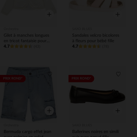
Aperçu rapide
Aperçu rapi
Orchestra
SAXO BLUES
Gilet à manches longues
Sandales velcro bicolores
en tricot fantaisie pour
à fleurs pour bébé fille
4.7
4.7
bébé fille
(43)
(78)
Liste de souhaits
Liste de 
PRIX ROND*
PRIX ROND*
Aperçu rapide
Aperçu rapi
Orchestra
SAXO BLUES
Bermuda cargo effet jean
Ballerines noires en simili