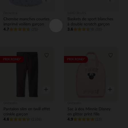
Orchestra
SAXO BLUES
Chemise manches courtes
Baskets de sport blanches
imprimé voiliers garçon
à double scratch garçon
4.7
3.6
(25)
(33)
Liste de souhaits
Liste de 
PRIX ROND*
PRIX ROND*
Aperçu rapide
Aperçu rapi
Orchestra
Orchestra
Pantalon slim en twill effet
Sac à dos Minnie Disney
crinkle garçon
en glitter print fille
4.6
4.9
(1106)
(13)