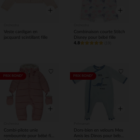
Aperçu rapide
Aperçu rapi
Orchestra
Orchestra
Veste cardigan en
Combinaison courte Stitch
jacquard scintillant fille
Disney pour bébé fille
4.8
(19)
Liste de souhaits
Liste de 
PRIX ROND*
PRIX ROND*
Aperçu rapide
Aperçu rapi
Orchestra
Prémaman
Combi-pilote unie
Dors-bien en velours Mes
rembourrée pour bébé fille
Amis les Dinos pour bébé