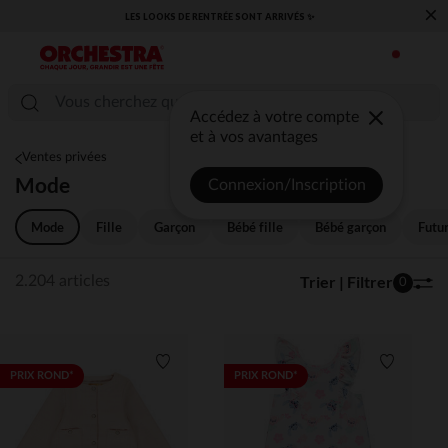
×
​CAP SUR LA RENTRÉE RETROUVEZ NOS ESSENTIELS ✏️🎒​
Accédez à votre compte
et à vos avantages
Ventes privées
Mode
Connexion/Inscription
Mode
Fille
Garçon
Bébé fille
Bébé garçon
Futu
Trier | Filtrer
2.204 articles
0
Liste de souhaits
Liste de 
PRIX ROND*
PRIX ROND*