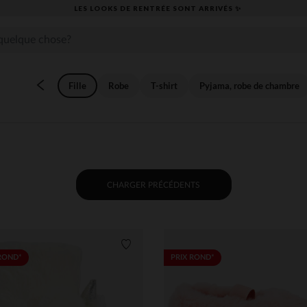
​CAP SUR LA RENTRÉE RETROUVEZ NOS ESSENTIELS ✏️🎒​
Fille
Robe
T-shirt
Pyjama, robe de chambre
CHARGER PRÉCÉDENTS
its
Liste de souhaits
ROND*
PRIX ROND*