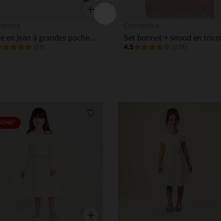
Aperçu rapide
hestra
Orchestra
Veste en jean à grandes poches plaquées fille
4.5
(17)
(278)
its
Liste de souhaits
ROND*