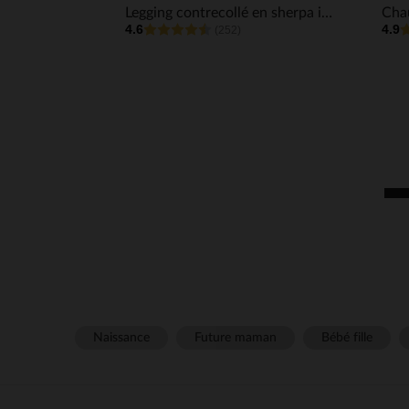
Legging contrecollé en sherpa imprimé fille
4.6
4.9
(252)
Naissance
Future maman
Bébé fille