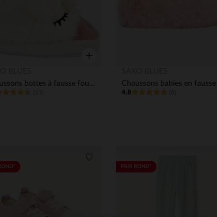
Aperçu rapide
O BLUES
SAXO BLUES
Chaussons bottes à fausse fourrure licorne fille
4.8
(33)
(6)
its
Liste de souhaits
ROND*
PRIX ROND*