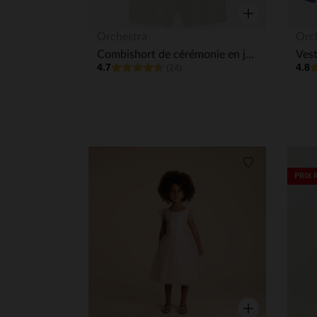
Aperçu rapide
Orchestra
Orc
Combishort de cérémonie en jacquard texturé fille
4.7
4.8
(24)
Liste de souha
PRIX 