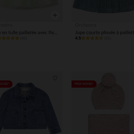
Aperçu rapide
hestra
Orchestra
Jupe en tulle pailletée avec fleurs en relief fille
4.5
(40)
(31)
its
Liste de souhaits
ROND*
PRIX ROND*