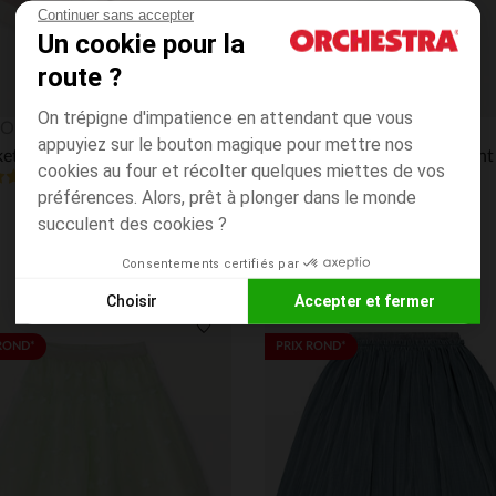
Continuer sans accepter
Un cookie pour la
route ?
On trépigne d'impatience en attendant que vous
Aperçu rapide
O BLUES
Orchestra
appuyiez sur le bouton magique pour mettre nos
Baskets basses en toile à scratch et lacets élastiqués fille
Jogging molleton uni à print 
cookies au four et récolter quelques miettes de vos
4.7
(38)
(51)
préférences. Alors, prêt à plonger dans le monde
succulent des cookies ?
Consentements certifiés par
Choisir
Accepter et fermer
Axeptio consent
Plateforme de Gestion du Consentement : Personnalisez vos
its
Liste de souhaits
ROND*
PRIX ROND*
Notre plateforme vous permet d'adapter et de gérer vos paramè