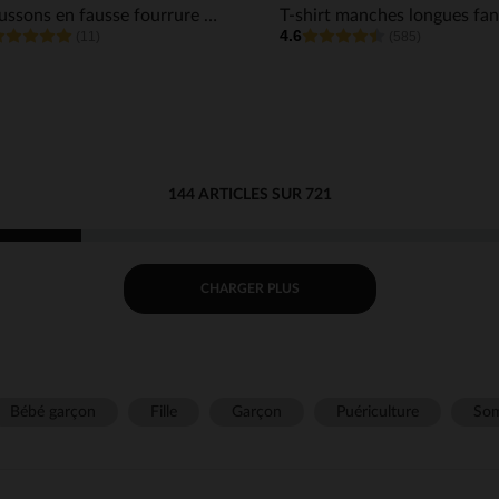
Chaussons en fausse fourrure style sabot fille
4.6
(11)
(585)
144 ARTICLES SUR 721
CHARGER PLUS
Bébé garçon
Fille
Garçon
Puériculture
Som