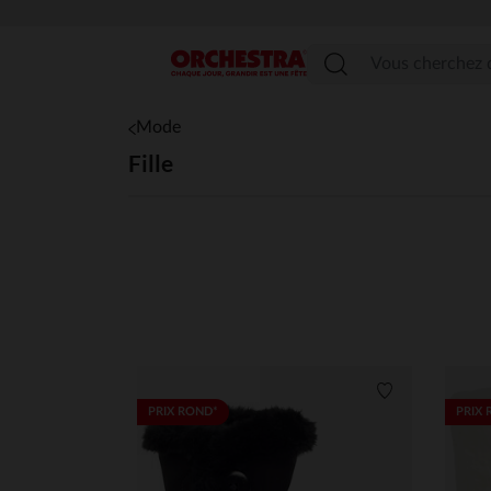
Menu
Mode
Fille
Liste de souha
PRIX ROND*
PRIX 