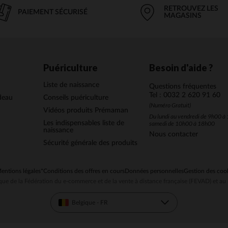
RETROUVEZ LES
PAIEMENT SÉCURISÉ
MAGASINS
Puériculture
Besoin d'aide ?
Liste de naissance
Questions fréquentes
Tel : 0032 2 620 91 60
deau
Conseils puériculture
(Numéro Gratuit)
Vidéos produits Prémaman
Du lundi au vendredi de 9h00 à 
Les indispensables liste de
samedi de 10h00 à 18h00
naissance
Nous contacter
Sécurité générale des produits
entions légales
*Conditions des offres en cours
Données personnelles
Gestion des coo
ue de la Fédération du e-commerce et de la vente à distance française (FEVAD) et 
Belgique - FR