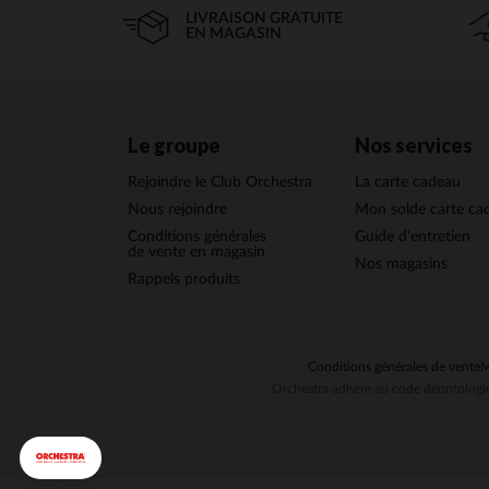
LIVRAISON GRATUITE
EN MAGASIN
Le groupe
Nos services
Rejoindre le Club Orchestra
La carte cadeau
Nous rejoindre
Mon solde carte ca
Conditions générales
Guide d'entretien
de vente en magasin
Nos magasins
Rappels produits
Conditions générales de vente
M
Orchestra adhère au code déontologiq