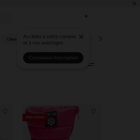
×
Accédez à votre compte
Chemise, blouse
Combinaison, salopette
Jupe, short
Maillo
et à vos avantages
Connexion/Inscription
Trier | Filtrer
721 articles
0
Liste de souhaits
Liste de souhaits
PRIX ROND*