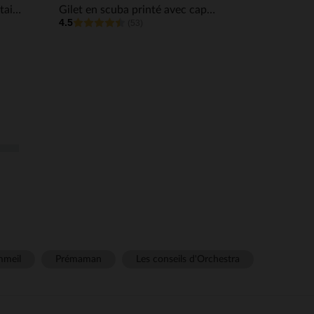
T-shirt manches longues fantaisie pailletée fille
Gilet en scuba printé avec capuche fille
4.5
(53)
meil
Prémaman
Les conseils d'Orchestra