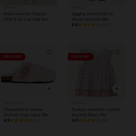
Orchestra
Orchestra
Robe manches longues
Legging contrecollé en
effet 2 en 1 en tulle brodé
sherpa imprimé fille
4.6
fille
(252)
Liste de souhaits
Liste de 
PRIX ROND*
PRIX ROND*
Aperçu rapide
Aperçu rapi
SAXO BLUES
Orchestra
Chaussons en fausse
Tunique manches courtes
fourrure style sabot fille
imprimé fleurs fille
4.9
4.8
(11)
(18)