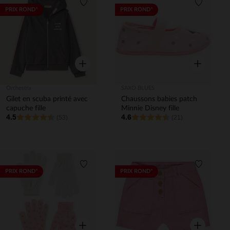
Liste de souhaits
Liste de 
PRIX ROND*
PRIX ROND*
Aperçu rapide
Aperçu rapi
Orchestra
SAXO BLUES
Gilet en scuba printé avec
Chaussons babies patch
capuche fille
Minnie Disney fille
4.5
4.6
(53)
(21)
Liste de souhaits
Liste de 
PRIX ROND*
PRIX ROND*
Aperçu rapide
Aperçu rapi