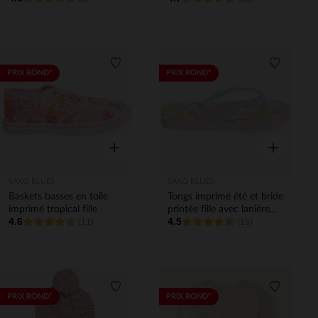
Liste de souhaits
Liste de 
PRIX ROND*
PRIX ROND*
Aperçu rapide
Aperçu rapi
SAXO BLUES
SAXO BLUES
Baskets basses en toile
Tongs imprimé été et bride
imprimé tropical fille
printée fille avec lanière
4.6
4.5
(11)
selon l'âge
(15)
Liste de souhaits
Liste de 
PRIX ROND*
PRIX ROND*