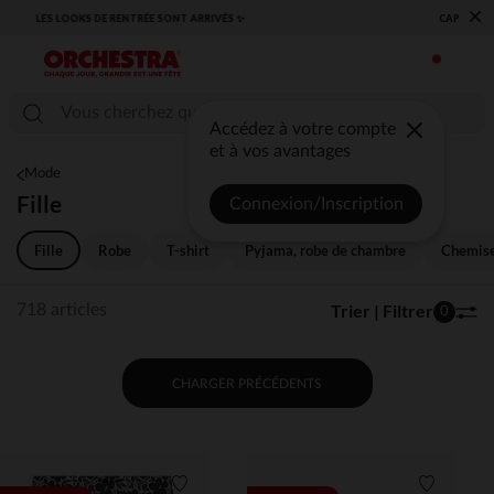
×
​CAP SUR LA RENTRÉE RETROUVEZ NOS ESSENTIELS ✏️🎒​
Accédez à votre compte
et à vos avantages
Mode
Fille
Connexion/Inscription
Fille
Robe
T-shirt
Pyjama, robe de chambre
Chemise
Trier | Filtrer
718 articles
0
CHARGER PRÉCÉDENTS