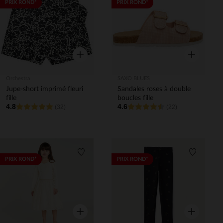
Liste de souhaits
Liste de 
PRIX ROND*
PRIX ROND*
Aperçu rapide
Aperçu rapi
Orchestra
SAXO BLUES
Jupe-short imprimé fleuri
Sandales roses à double
fille
boucles fille
4.8
4.6
(32)
(22)
Liste de souhaits
Liste de 
PRIX ROND*
PRIX ROND*
Aperçu rapide
Aperçu rapi