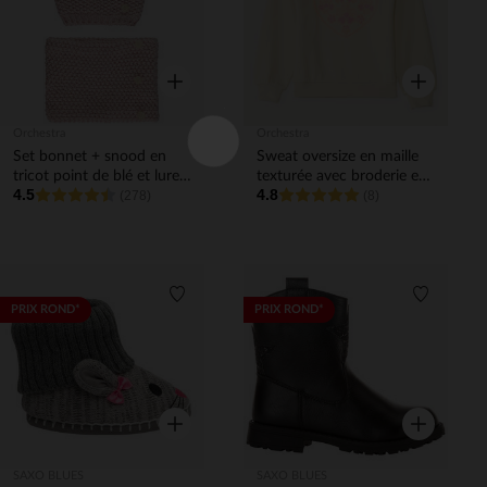
Aperçu rapide
Aperçu rapi
Orchestra
Orchestra
Set bonnet + snood en
Sweat oversize en maille
tricot point de blé et lurex
texturée avec broderie et
4.5
4.8
fille
(278)
sequins fille
(8)
Liste de souhaits
Liste de 
PRIX ROND*
PRIX ROND*
Aperçu rapide
Aperçu rapi
SAXO BLUES
SAXO BLUES