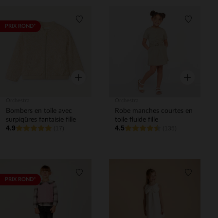
Liste de souhaits
Liste de 
PRIX ROND*
Aperçu rapide
Aperçu rapi
Orchestra
Orchestra
Bombers en toile avec
Robe manches courtes en
surpiqûres fantaisie fille
toile fluide fille
4.9
4.5
(17)
(135)
Liste de souhaits
Liste de 
PRIX ROND*