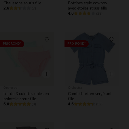
Chaussons souris fille
Bottines style cowboy
2.6
(7)
avec étoiles strass fille
4.0
(28)
Liste de souhaits
Liste de 
PRIX ROND*
PRIX ROND*
Aperçu rapide
Aperçu rapi
Orchestra
Orchestra
Lot de 3 culottes unies en
Combishort en sergé uni
pointelle cœur fille
fille
5.0
4.5
(8)
(52)