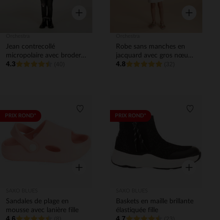
Aperçu rapide
Aperçu rapi
Orchestra
Orchestra
Jean contrecollé
Robe sans manches en
micropolaire avec broderie
jacquard avec gros nœud
4.3
4.8
Minnie Disney fille
(40)
fille
(32)
Liste de souhaits
Liste de 
PRIX ROND*
PRIX ROND*
Aperçu rapide
Aperçu rapi
SAXO BLUES
SAXO BLUES
Sandales de plage en
Baskets en maille brillante
mousse avec lanière fille
élastiquée fille
4.6
4.7
(8)
(23)