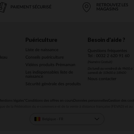
RETROUVEZ LES
PAIEMENT SÉCURISÉ
MAGASINS
Puériculture
Besoin d'aide ?
Liste de naissance
Questions fréquentes
Tel : 0032 2 620 91 60
deau
Conseils puériculture
(Numéro Gratuit)
Vidéos produits Prémaman
Du lundi au vendredi de 9h00 à 
Les indispensables liste de
samedi de 10h00 à 18h00
naissance
Nous contacter
Sécurité générale des produits
entions légales
*Conditions des offres en cours
Données personnelles
Gestion des coo
ue de la Fédération du e-commerce et de la vente à distance française (FEVAD) et 
Belgique - FR