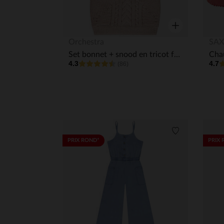
Aperçu rapide
Orchestra
SAX
Set bonnet + snood en tricot fantaisie fille
4.3
4.7
(86)
Liste de souha
PRIX ROND*
PRIX 