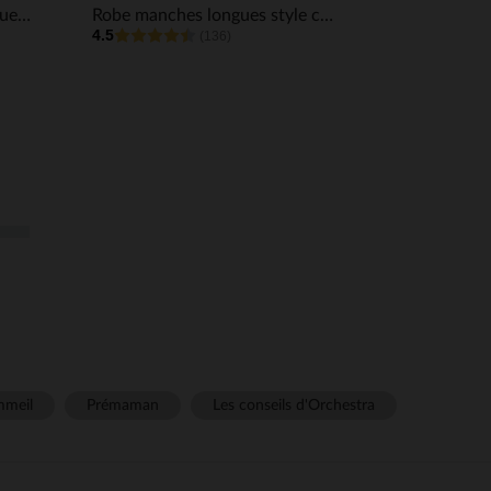
Robe chemise manches longues et ceinturée fille
Robe manches longues style chemise avec ceinture fille
4.5
(136)
meil
Prémaman
Les conseils d'Orchestra