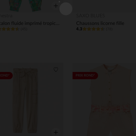
Aperçu rapide
hestra
SAXO BLUES
Pantalon fluide imprimé tropical fille
Chaussons licorne fille
4.3
(45)
(78)
its
Liste de souhaits
ROND*
PRIX ROND*