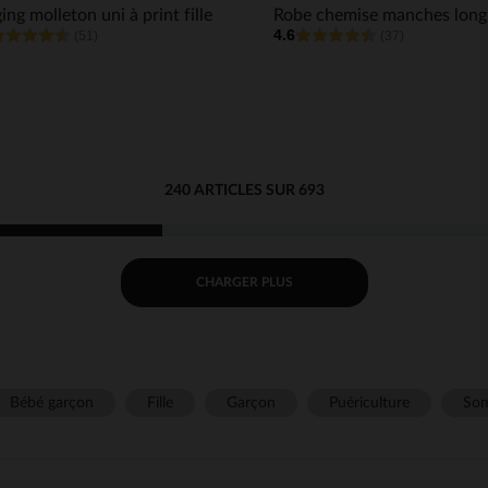
ing molleton uni à print fille
4.6
(51)
(37)
240 ARTICLES SUR 693
CHARGER PLUS
Bébé garçon
Fille
Garçon
Puériculture
Som