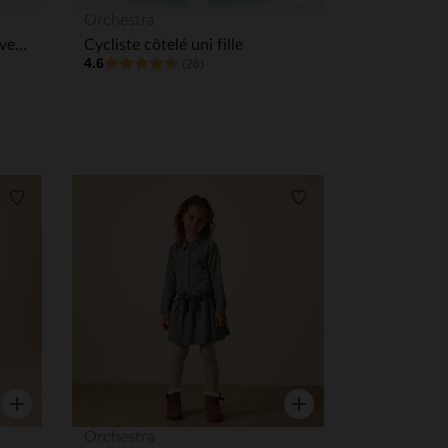
Aperçu rapide
Aperçu rapide
Orchestra
Combishort sans manches avec ceinture imprimée fille
Cycliste côtelé uni fille
4.6
(26)
Liste de souhaits
Liste de souhaits
Aperçu rapide
Aperçu rapide
Orchestra