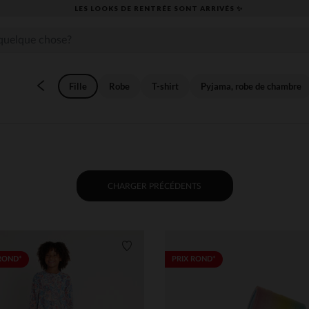
​CAP SUR LA RENTRÉE RETROUVEZ NOS ESSENTIELS ✏️🎒​
Fille
Robe
T-shirt
Pyjama, robe de chambre
CHARGER PRÉCÉDENTS
its
Liste de souhaits
ROND*
PRIX ROND*