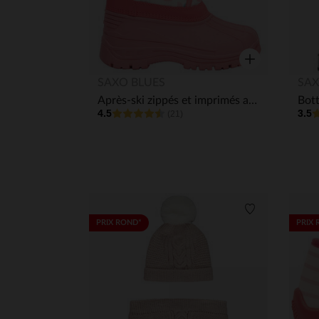
Aperçu rapide
SAXO BLUES
SAX
Après-ski zippés et imprimés avec fausse fourrure fille
4.5
3.5
(21)
Liste de souha
PRIX ROND*
PRIX 