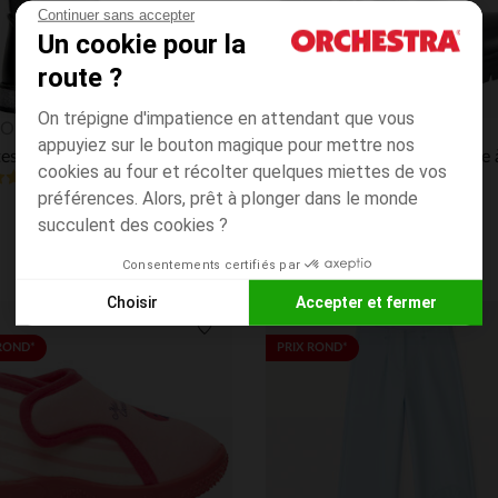
Continuer sans accepter
Un cookie pour la
route ?
On trépigne d'impatience en attendant que vous
Aperçu rapide
O BLUES
SAXO BLUES
appuyiez sur le bouton magique pour mettre nos
Bottes cavalières à talon argenté fille
cookies au four et récolter quelques miettes de vos
3.5
(32)
(19)
préférences. Alors, prêt à plonger dans le monde
succulent des cookies ?
Consentements certifiés par
Choisir
Accepter et fermer
Axeptio consent
Plateforme de Gestion du Consentement : Personnalisez vos
its
Liste de souhaits
ROND*
PRIX ROND*
Notre plateforme vous permet d'adapter et de gérer vos paramè