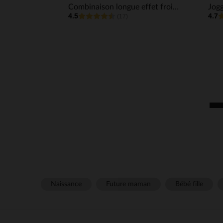
Combinaison longue effet froissé imprimé pois fille
Jogg
4.5
4.7
(17)
Naissance
Future maman
Bébé fille