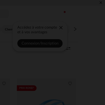
×
Accédez à votre compte
Chemise, blouse
Combinaison, salopette
Jupe, short
Maillo
et à vos avantages
Connexion/Inscription
Trier | Filtrer
693 articles
0
Liste de souhaits
Liste de souhaits
PRIX ROND*