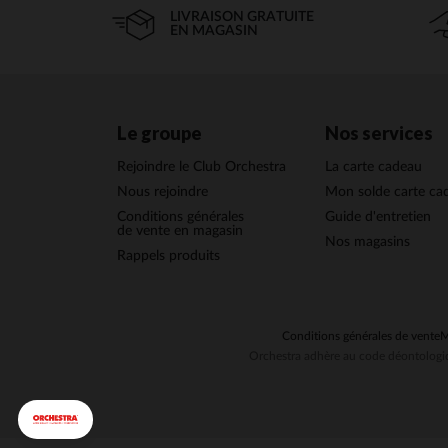
LIVRAISON GRATUITE
EN MAGASIN
Le groupe
Nos services
Rejoindre le Club Orchestra
La carte cadeau
Nous rejoindre
Mon solde carte ca
Conditions générales
Guide d'entretien
de vente en magasin
Nos magasins
Rappels produits
Conditions générales de vente
M
Orchestra adhère au code déontologiq