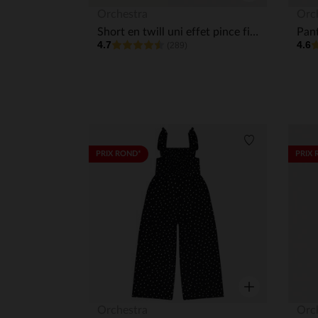
Aperçu rapide
Orchestra
Orc
Short en twill uni effet pince fille
4.7
4.6
(289)
Liste de souha
PRIX ROND*
PRIX 
Aperçu rapide
Orchestra
Orc