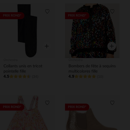
Liste de souhaits
Liste de 
PRIX ROND*
PRIX ROND*
Aperçu rapide
Aperçu rapi
Orchestra
Orchestra
Collants unis en tricot
Bombers de fête à sequins
pointelle fille
multicolores fille
4.5
4.9
(34)
(10)
Liste de souhaits
Liste de 
PRIX ROND*
PRIX ROND*