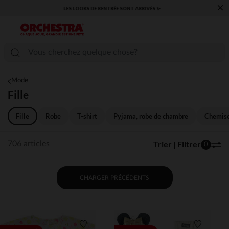
×
​CAP SUR LA RENTRÉE RETROUVEZ NOS ESSENTIELS ✏️🎒​
Mode
Fille
Fille
Robe
T-shirt
Pyjama, robe de chambre
Chemise
Trier | Filtrer
706 articles
0
CHARGER PRÉCÉDENTS