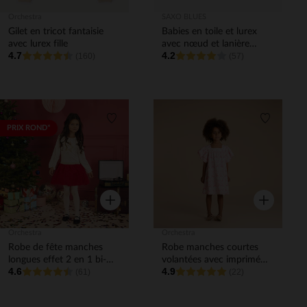
Orchestra
SAXO BLUES
Gilet en tricot fantaisie
Babies en toile et lurex
avec lurex fille
avec nœud et lanière
4.7
4.2
(160)
élastiquée fille
(57)
Liste de souhaits
Liste de 
PRIX ROND*
Aperçu rapide
Aperçu rapi
Orchestra
Orchestra
Robe de fête manches
Robe manches courtes
longues effet 2 en 1 bi-
volantées avec imprimé
4.6
4.9
matière fille
(61)
fleurs fille
(22)