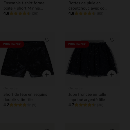
Ensemble t-shirt forme
Bottes de pluie en
boîte + short Minnie
caoutchouc avec col
4.6
4.6
Disney fille
(26)
imperméable imprimé
(98)
coeurs fille
Liste de souhaits
Liste de 
PRIX ROND*
PRIX ROND*
Aperçu rapide
Aperçu rapi
Orchestra
Orchestra
Short de fête en sequins
Jupe froncée en tulle
doublé satin fille
imprimé argenté fille
4.2
4.7
(9)
(30)