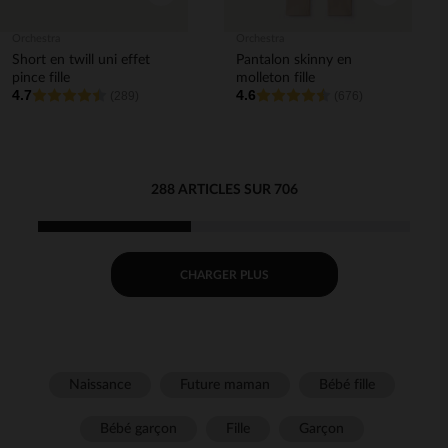
Orchestra
Orchestra
Short en twill uni effet
Pantalon skinny en
pince fille
molleton fille
4.7
4.6
(289)
(676)
288 ARTICLES SUR 706
CHARGER PLUS
Naissance
Future maman
Bébé fille
Bébé garçon
Fille
Garçon