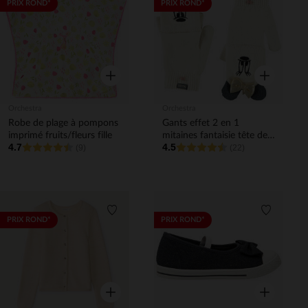
Liste de souhaits
Liste de 
PRIX ROND*
PRIX ROND*
Aperçu rapide
Aperçu rapi
Orchestra
Orchestra
Robe de plage à pompons
Gants effet 2 en 1
imprimé fruits/fleurs fille
mitaines fantaisie tête de
4.7
4.5
(9)
Minnie Disney fille
(22)
Liste de souhaits
Liste de 
PRIX ROND*
PRIX ROND*
Aperçu rapide
Aperçu rapi