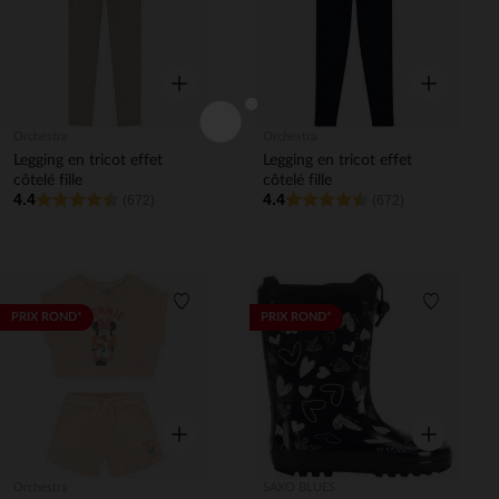
Aperçu rapide
Aperçu rapi
Orchestra
Orchestra
Legging en tricot effet
Legging en tricot effet
côtelé fille
côtelé fille
4.4
4.4
(672)
(672)
Liste de souhaits
Liste de 
PRIX ROND*
PRIX ROND*
Aperçu rapide
Aperçu rapi
Orchestra
SAXO BLUES