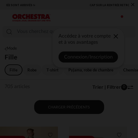
×
​CAP SUR LA RENTRÉE RETROUVEZ NOS ESSENTIELS ✏️🎒​
Accédez à votre compte
et à vos avantages
Mode
Fille
Connexion/Inscription
Fille
Robe
T-shirt
Pyjama, robe de chambre
Chemise
Trier | Filtrer
705 articles
0
CHARGER PRÉCÉDENTS