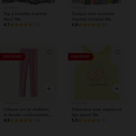
Orchestra
Orchestra
Top à bretelles imprimé
Tunique sans manches
fleuri fille
imprimé fantaisie fille
4.7
4.8
(17)
(52)
Liste de souhaits
Liste de 
PRIX ROND*
PRIX ROND*
Aperçu rapide
Aperçu rapi
Orchestra
Orchestra
Caleçon uni en molleton
Débardeur avec sequins et
et bandes contrastantes
dos ajouré fille
4.8
5.0
fille
(49)
(7)