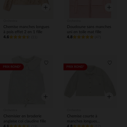
Aperçu rapide
Aperçu rapi
Orchestra
Orchestra
Chemise manches longues
Doudoune sans manches
à pois effet 2 en 1 fille
uni en toile mat fille
4.6
4.8
(11)
(47)
Liste de souhaits
Liste de 
PRIX ROND*
PRIX ROND*
Aperçu rapide
Aperçu rapi
Orchestra
Orchestra
Chemisier en broderie
Chemise courte à
anglaise col claudine fille
manches longues
4.6
4.8
(19)
bouffantes fille
(17)