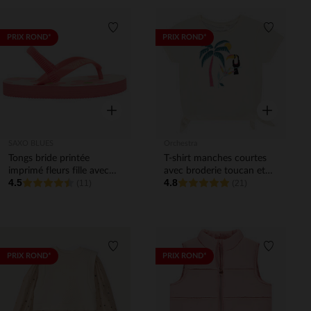
Liste de souhaits
Liste de 
PRIX ROND*
PRIX ROND*
Aperçu rapide
Aperçu rapi
SAXO BLUES
Orchestra
Tongs bride printée
T-shirt manches courtes
imprimé fleurs fille avec
avec broderie toucan et
4.5
4.8
lanière selon l'âge
(11)
nouettes fille
(21)
Liste de souhaits
Liste de 
PRIX ROND*
PRIX ROND*