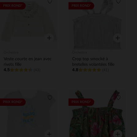
Liste de souhaits
Liste de 
PRIX ROND*
PRIX ROND*
Aperçu rapide
Aperçu rapi
Orchestra
Orchestra
Veste courte en jean avec
Crop top smocké à
rivets fille
bretelles volantées fille
4.5
4.8
(43)
(41)
Liste de souhaits
Liste de 
PRIX ROND*
PRIX ROND*
Aperçu rapide
Aperçu rapi