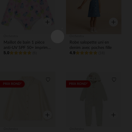
Aperçu rapide
Aperçu rapi
Orchestra
Orchestra
Maillot de bain 1 pièce
Robe salopette uni en
anti-UV SPF 50+ imprimé
denim avec poches fille
5.0
4.9
Stitch Disney fille
(6)
(18)
Liste de souhaits
Liste de 
PRIX ROND*
PRIX ROND*
Aperçu rapide
Aperçu rapi
Orchestra
Orchestra