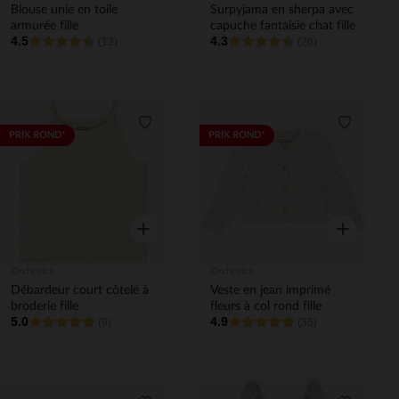
Blouse unie en toile
Surpyjama en sherpa avec
armurée fille
capuche fantaisie chat fille
4.5
4.3
(13)
(26)
Liste de souhaits
Liste de 
PRIX ROND*
PRIX ROND*
Aperçu rapide
Aperçu rapi
Orchestra
Orchestra
Débardeur court côtelé à
Veste en jean imprimé
broderie fille
fleurs à col rond fille
5.0
4.9
(9)
(35)