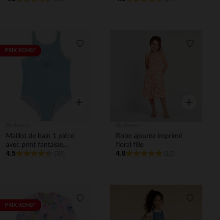
Liste de souhaits
Liste de 
PRIX ROND*
Aperçu rapide
Aperçu rapi
Orchestra
Orchestra
Maillot de bain 1 pièce
Robe ajourée imprimé
avec print fantaisie
floral fille
4.5
4.8
papillon fille
(39)
(10)
Liste de souhaits
Liste de 
PRIX ROND*