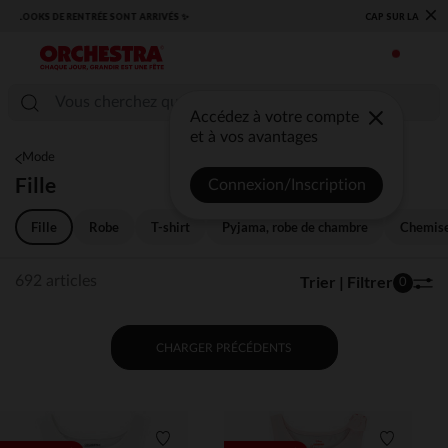
×
​CAP SUR LA RENTRÉE RETROUVEZ NOS ESSENTIELS ✏️🎒​
Accédez à votre compte
et à vos avantages
Mode
Fille
Connexion/Inscription
Fille
Robe
T-shirt
Pyjama, robe de chambre
Chemise
Trier | Filtrer
692 articles
0
CHARGER PRÉCÉDENTS