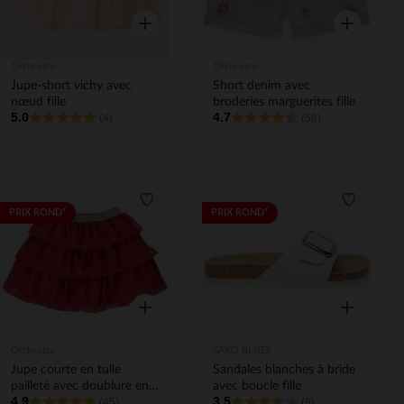
Aperçu rapide
Aperçu rapi
Orchestra
Orchestra
Jupe-short vichy avec
Short denim avec
nœud fille
broderies marguerites fille
5.0
4.7
(4)
(58)
Liste de souhaits
Liste de 
PRIX ROND*
PRIX ROND*
Aperçu rapide
Aperçu rapi
Orchestra
SAXO BLUES
Jupe courte en tulle
Sandales blanches à bride
pailleté avec doublure en
avec boucle fille
4.9
3.5
satin fille
(45)
(8)