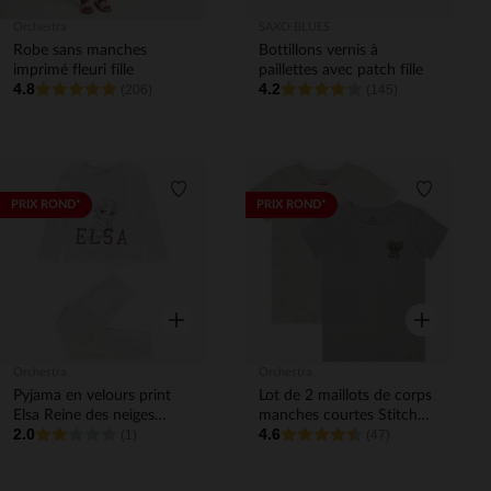
Orchestra
SAXO BLUES
Robe sans manches
Bottillons vernis à
imprimé fleuri fille
paillettes avec patch fille
4.8
4.2
(206)
(145)
Liste de souhaits
Liste de 
PRIX ROND*
PRIX ROND*
Aperçu rapide
Aperçu rapi
Orchestra
Orchestra
Pyjama en velours print
Lot de 2 maillots de corps
Elsa Reine des neiges
manches courtes Stitch
2.0
4.6
Disney pour enfant fille
(1)
Disney fille
(47)