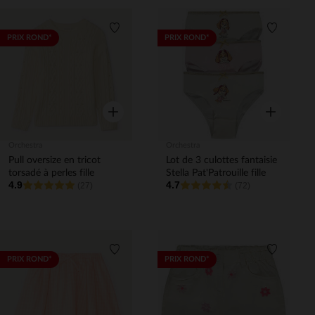
Liste de souhaits
Liste de 
PRIX ROND*
PRIX ROND*
Aperçu rapide
Aperçu rapi
Orchestra
Orchestra
Pull oversize en tricot
Lot de 3 culottes fantaisie
torsadé à perles fille
Stella Pat'Patrouille fille
4.9
4.7
(27)
(72)
Liste de souhaits
Liste de 
PRIX ROND*
PRIX ROND*