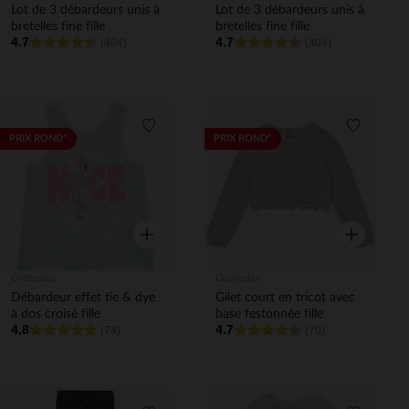
Lot de 3 débardeurs unis à
Lot de 3 débardeurs unis à
bretelles fine fille
bretelles fine fille
4.7
4.7
(404)
(404)
Liste de souhaits
Liste de 
PRIX ROND*
PRIX ROND*
Aperçu rapide
Aperçu rapi
Orchestra
Orchestra
Débardeur effet tie & dye
Gilet court en tricot avec
à dos croisé fille
base festonnée fille
4.8
4.7
(74)
(70)