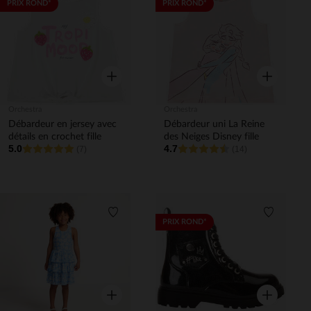
Liste de souhaits
Liste de 
PRIX ROND*
PRIX ROND*
Aperçu rapide
Aperçu rapi
Orchestra
Orchestra
Débardeur en jersey avec
Débardeur uni La Reine
détails en crochet fille
des Neiges Disney fille
5.0
4.7
(7)
(14)
Liste de souhaits
Liste de 
PRIX ROND*
Aperçu rapide
Aperçu rapi