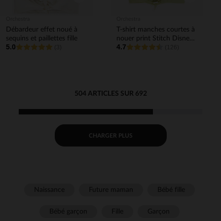
Orchestra
Orchestra
Débardeur effet noué à
T-shirt manches courtes à
sequins et paillettes fille
nouer print Stitch Disney
5.0
4.7
(3)
fille
(126)
504 ARTICLES SUR 692
CHARGER PLUS
Naissance
Future maman
Bébé fille
Bébé garçon
Fille
Garçon