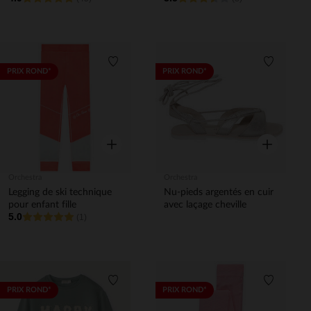
Liste de souhaits
Liste de 
PRIX ROND*
PRIX ROND*
Aperçu rapide
Aperçu rapi
Orchestra
Orchestra
Legging de ski technique
Nu-pieds argentés en cuir
pour enfant fille
avec laçage cheville
5.0
(1)
Liste de souhaits
Liste de 
PRIX ROND*
PRIX ROND*