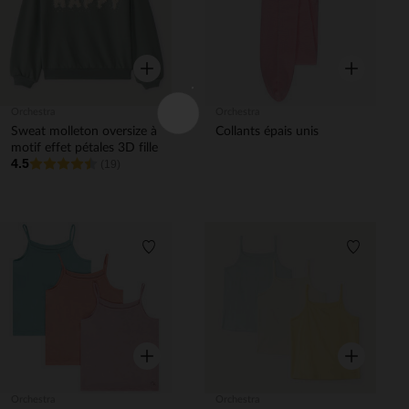
Aperçu rapide
Aperçu rapi
Orchestra
Orchestra
Sweat molleton oversize à
Collants épais unis
motif effet pétales 3D fille
4.5
(19)
Liste de souhaits
Liste de 
Aperçu rapide
Aperçu rapi
Orchestra
Orchestra