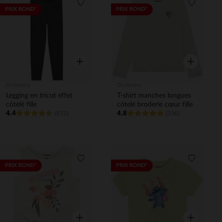
Liste de souhaits
Liste de 
PRIX ROND*
PRIX ROND*
Aperçu rapide
Aperçu rapi
Orchestra
Orchestra
Legging en tricot effet
T-shirt manches longues
côtelé fille
côtelé broderie cœur fille
4.4
4.8
(672)
(336)
Liste de souhaits
Liste de 
PRIX ROND*
PRIX ROND*
Aperçu rapide
Aperçu rapi