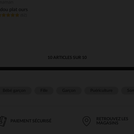
Aperçu rapide
maman
dou plat ours
(62)
10 ARTICLES SUR 10
Bébé garçon
Fille
Garçon
Puériculture
Som
RETROUVEZ LES
PAIEMENT SÉCURISÉ
MAGASINS