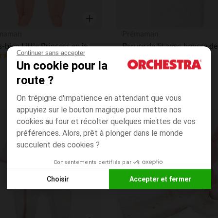
Aperçu rapide
maman
Prémaman
Dors-bien Little Princess en jersey
Continuer sans accepter
4.8
(17)
(17)
Un cookie pour la
route ?
On trépigne d'impatience en attendant que vous
appuyiez sur le bouton magique pour mettre nos
cookies au four et récolter quelques miettes de vos
its
Liste de souhaits
préférences. Alors, prêt à plonger dans le monde
succulent des cookies ?
Consentements certifiés par
Choisir
Accepter et fermer
Axeptio consent
Plateforme de Gestion du Consentement : Personnalisez vos
Notre plateforme vous permet d'adapter et de gérer vos paramè