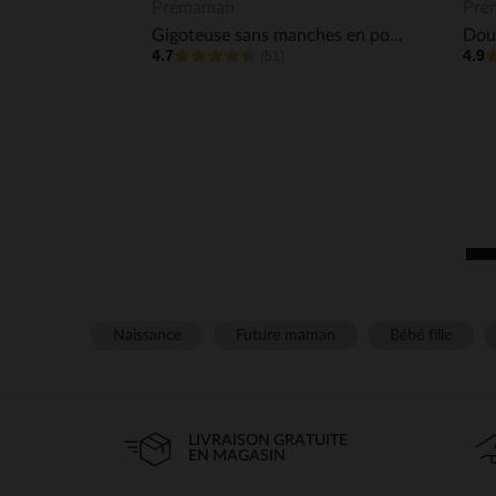
Aperçu rapide
Prémaman
Pré
Gigoteuse sans manches en polyester doublée coton TOG 3
Dou
4.7
4.9
(51)
Naissance
Future maman
Bébé fille
LIVRAISON GRATUITE
EN MAGASIN