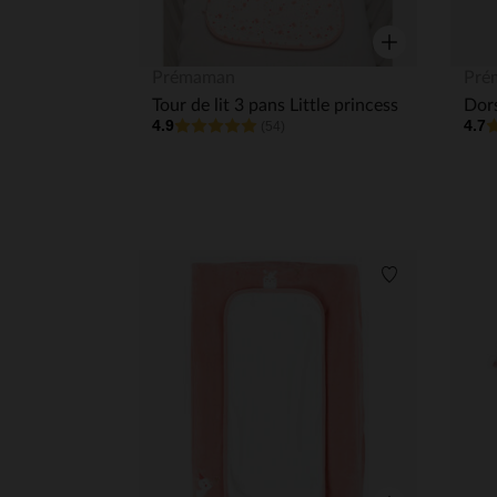
Aperçu rapide
Prémaman
Pré
Tour de lit 3 pans Little princess
4.9
4.7
(54)
Liste de souha