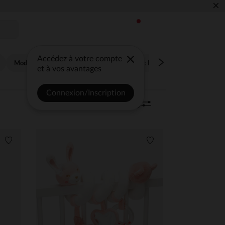
×
Accédez à votre compte
Modern pop
Nos Petits Amis
Magic Bird
Little Princess
et à vos avantages
Connexion/Inscription
Trier | Filtrer
10 articles
0
Liste de souhaits
Liste de souhaits