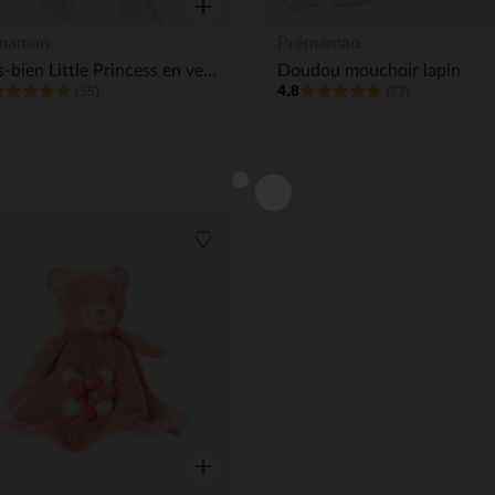
Aperçu rapide
maman
Prémaman
Dors-bien Little Princess en velours
Doudou mouchoir lapin
4.8
(55)
(72)
its
Liste de souhaits