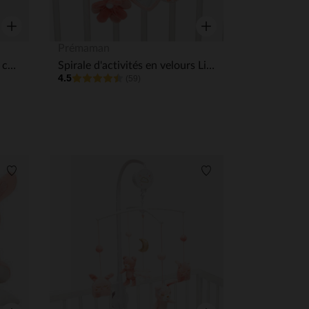
Aperçu rapide
Aperçu rapide
Prémaman
Parure de lit avec housse de couette et taie d'oreiller Little princess
Spirale d'activités en velours Little princess
4.5
(59)
Liste de souhaits
Liste de souhaits
 Options
tres de confidentialité, en garantissant la conformité avec les