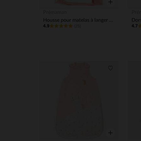
Aperçu rapide
Prémaman
Pré
Housse pour matelas à langer Little Princess
4.9
4.7
(25)
Liste de souha