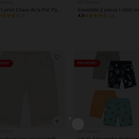
Aperçu rapide
hestra
Orchestra
Short print Chase de la Pat' Patrouille pour bébé garçon
4.9
(7)
(15)
its
Liste de souhaits
ROND*
PRIX ROND*
Aperçu rapide
hestra
Orchestra