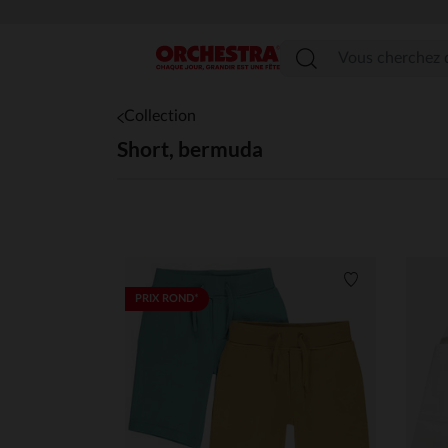
Menu
Collection
Short, bermuda
Liste de souha
PRIX ROND*