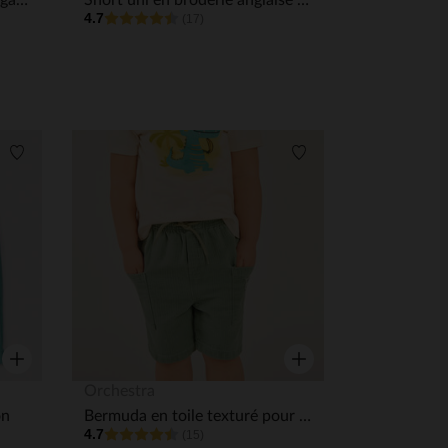
Lot de 4 bermudas fantaisie garçon
Short uni en broderie anglaise fleurie pour bébé fille
4.7
(17)
Liste de souhaits
Liste de souhaits
Aperçu rapide
Aperçu rapide
Orchestra
on
Bermuda en toile texturé pour bébé garçon
4.7
(15)