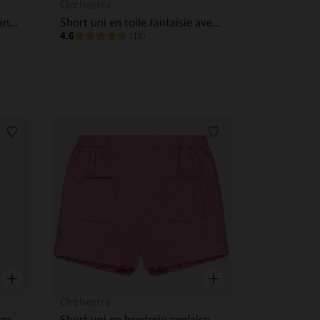
Aperçu rapide
Aperçu rapide
Orchestra
Ensemble 2 pièces t-shirt manches courtes + short pour bébé garçon
Short uni en toile fantaisie avec détails volantés pour bébé fille
4.6
(18)
Liste de souhaits
Liste de souhaits
Aperçu rapide
Aperçu rapide
Orchestra