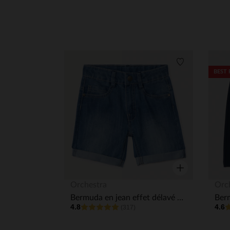
Liste de souha
BEST 
Aperçu rapide
Orchestra
Orc
Bermuda en jean effet délavé garçon
4.8
4.6
(317)