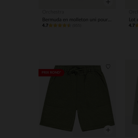
Aperçu rapide
Orchestra
Orc
Bermuda en molleton uni pour bébé garçon
4.7
4.7
(955)
Liste de souha
PRIX ROND*