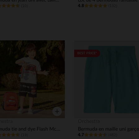
Bermuda en jean uni avec taille élastiquée garçon
4.8
(10)
(132)
its
Liste de souhaits
BEST PRICE*
Aperçu rapide
hestra
Orchestra
Bermuda tie and dye Flash McQueen Disney-Pixar garçon
Bermuda en maille uni garç
4.7
(19)
(462)