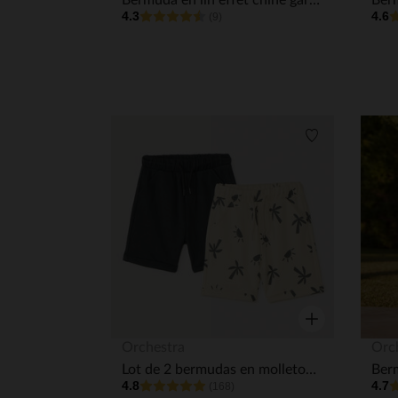
Bermuda en lin effet chiné garçon
4.3
4.6
(9)
Liste de souha
Aperçu rapide
Orchestra
Orc
Lot de 2 bermudas en molleton fantaisie pour bébé garçon
4.8
4.7
(168)