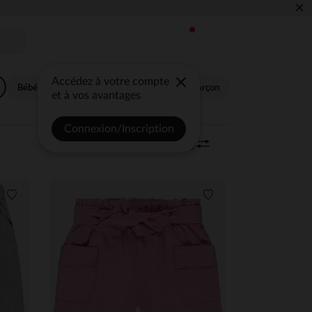
×
Accédez à votre compte
Bébé fille
Bébé garçon
Fille
Garçon
et à vos avantages
Connexion/Inscription
Trier | Filtrer
339 articles
0
Liste de souhaits
Liste de souhaits