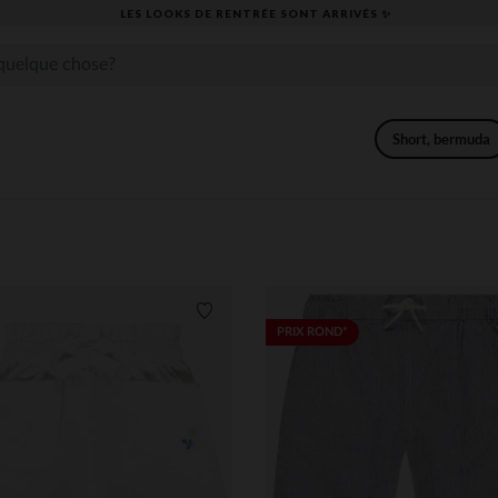
​CAP SUR LA RENTRÉE RETROUVEZ NOS ESSENTIELS ✏️🎒​
Short, bermuda
its
Liste de souhaits
PRIX ROND*