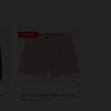
Liste de souhaits
Liste de souhaits
PRIX ROND*
Aperçu rapide
Aperçu rapide
Orchestra
on
Short en twill uni effet pince fille
4.7
(289)