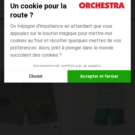
Un cookie pour la
Aperçu rapide
hestra
Orchestra
route ?
Lot de 2 bermudas unis en maille
4.7
(321)
(1309)
On trépigne d'impatience en attendant que vous
appuyiez sur le bouton magique pour mettre nos
cookies au four et récolter quelques miettes de vos
préférences. Alors, prêt à plonger dans le monde
succulent des cookies ?
Consentements certifiés par
its
Liste de souhaits
Choisir
Accepter et fermer
Axeptio consent
Plateforme de Gestion du Consentement : Personnalisez vos
Notre plateforme vous permet d'adapter et de gérer vos paramè