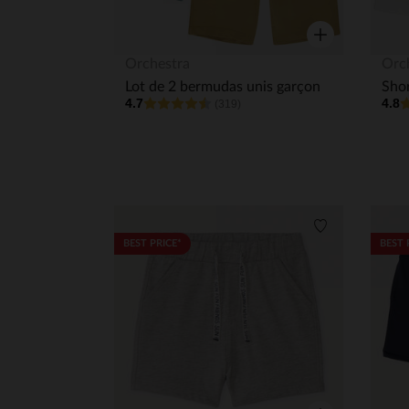
Aperçu rapide
Orchestra
Orc
Lot de 2 bermudas unis garçon
4.7
4.8
(319)
Liste de souha
BEST PRICE*
BEST 