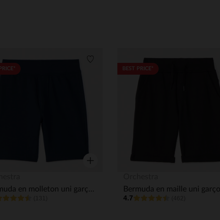
its
Liste de souhaits
PRICE*
BEST PRICE*
Aperçu rapide
hestra
Orchestra
Bermuda en molleton uni garçon
Bermuda en maille uni garç
4.7
(131)
(462)