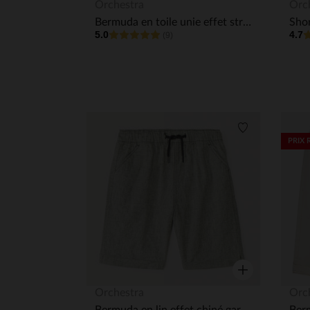
Aperçu rapide
Orchestra
Orc
Bermuda en toile unie effet strié garçon
5.0
4.7
(9)
Liste de souha
PRIX 
Aperçu rapide
Orchestra
Orc