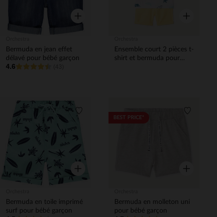
Aperçu rapide
Aperçu rapi
Orchestra
Orchestra
Bermuda en jean effet
Ensemble court 2 pièces t-
délavé pour bébé garçon
shirt et bermuda pour
4.6
(43)
bébé garçon
Liste de souhaits
Liste de 
BEST PRICE*
Aperçu rapide
Aperçu rapi
Orchestra
Orchestra
Bermuda en toile imprimé
Bermuda en molleton uni
surf pour bébé garçon
pour bébé garçon