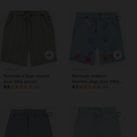
Liste de souhaits
Liste de 
Aperçu rapide
Aperçu rapi
Orchestra
Orchestra
Bermuda à fines rayures
Bermuda molleton
pour bébé garçon
imprimé plage pour bébé
4.6
4.7
(40)
garçon
(48)
Liste de souhaits
Liste de 