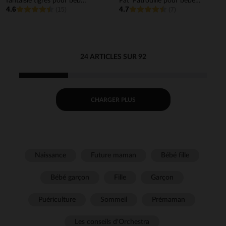
fantaisie tigres pour bébé
Pat' Patrouille pour bébé
4.6
4.7
garçon
(15)
garçon
(7)
24 ARTICLES SUR 92
CHARGER PLUS
Naissance
Future maman
Bébé fille
Bébé garçon
Fille
Garçon
Puériculture
Sommeil
Prémaman
Les conseils d'Orchestra