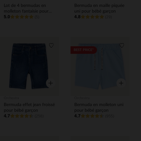
Lot de 4 bermudas en
Bermuda en maille piquée
molleton fantaisie pour
uni pour bébé garçon
5.0
4.8
bébé garçon
(5)
(29)
Liste de souhaits
Liste de 
BEST PRICE*
Aperçu rapide
Aperçu rapi
Orchestra
Orchestra
Bermuda effet jean froissé
Bermuda en molleton uni
pour bébé garçon
pour bébé garçon
4.7
4.7
(256)
(955)