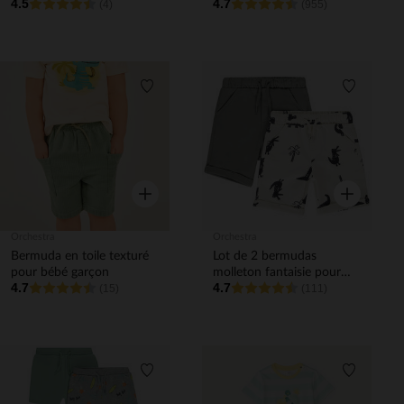
4.5
4.7
(4)
(955)
Liste de souhaits
Liste de 
Aperçu rapide
Aperçu rapi
Orchestra
Orchestra
Bermuda en toile texturé
Lot de 2 bermudas
pour bébé garçon
molleton fantaisie pour
4.7
4.7
(15)
bébé garçon
(111)
Liste de souhaits
Liste de 