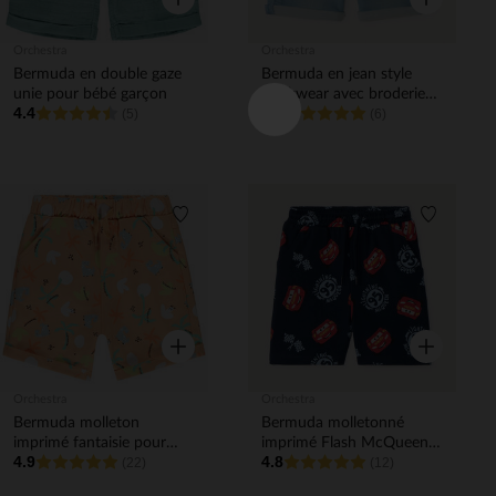
Orchestra
Orchestra
Bermuda en double gaze
Bermuda en jean style
unie pour bébé garçon
workwear avec broderie
4.4
4.8
(5)
palmier pour bébé garçon
(6)
Liste de souhaits
Liste de 
Aperçu rapide
Aperçu rapi
Orchestra
Orchestra
Bermuda molleton
Bermuda molletonné
imprimé fantaisie pour
imprimé Flash McQueen
4.9
4.8
bébé garçon
(22)
Disney-Pixar pour bébé
(12)
garçon