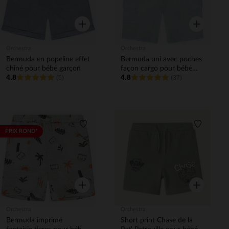
Aperçu rapide
Aperçu rapi
Orchestra
Orchestra
Bermuda en popeline effet
Bermuda uni avec poches
chiné pour bébé garçon
façon cargo pour bébé
4.8
4.8
(5)
garçon
(37)
Liste de souhaits
Liste de 
PRIX ROND*
Aperçu rapide
Aperçu rapi
Orchestra
Orchestra
Bermuda imprimé
Short print Chase de la