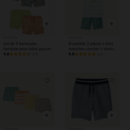
Aperçu rapide
Aperçu rapi
Orchestra
Orchestra
Lot de 4 bermudas
Ensemble 2 pièces t-shirt
fantaisie pour bébé garçon
manches courtes + short
4.6
4.9
(78)
pour bébé garçon
(15)
Liste de souhaits
Liste de 
Aperçu rapide
Aperçu rapi
Orchestra
Orchestra