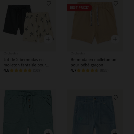
Liste de souhaits
Liste de 
BEST PRICE*
Aperçu rapide
Aperçu rapi
Orchestra
Orchestra
Lot de 2 bermudas en
Bermuda en molleton uni
molleton fantaisie pour
pour bébé garçon
4.8
4.7
bébé garçon
(168)
(955)
Liste de souhaits
Liste de 
Aperçu rapide
Aperçu rapi