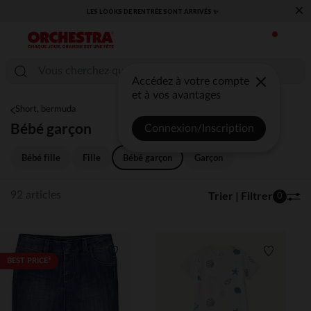
×
​CAP SUR LA RENTRÉE RETROUVEZ NOS ESSENTIELS ✏️🎒​
Accédez à votre compte
et à vos avantages
Short, bermuda
Bébé garçon
Connexion/Inscription
Bébé fille
Fille
Bébé garçon
Garçon
Trier | Filtrer
92 articles
0
Liste de souhaits
Liste de 
BEST PRICE*