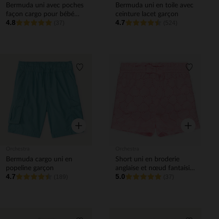
Bermuda uni avec poches
Bermuda uni en toile avec
façon cargo pour bébé
ceinture lacet garçon
4.8
4.7
garçon
(37)
(524)
Liste de souhaits
Liste de 
Aperçu rapide
Aperçu rapi
Orchestra
Orchestra
Bermuda cargo uni en
Short uni en broderie
popeline garçon
anglaise et nœud fantaisie
4.7
5.0
(189)
pour bébé fille
(37)