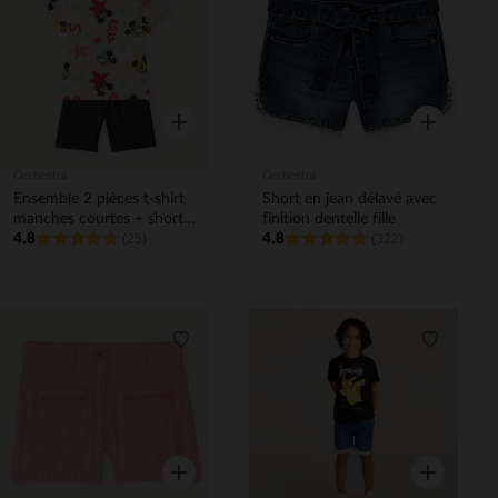
Liste de souhaits
Liste de 
Aperçu rapide
Aperçu rapi
Orchestra
Orchestra
Ensemble 2 pièces t-shirt
Short en jean délavé avec
manches courtes + short
finition dentelle fille
4.8
4.8
Mickey Disney garçon
(25)
(322)
Liste de souhaits
Liste de 
Aperçu rapide
Aperçu rapi