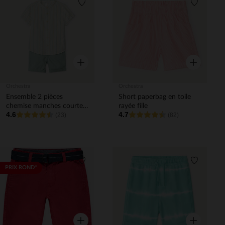
Liste de souhaits
Liste de 
Aperçu rapide
Aperçu rapi
Orchestra
Orchestra
Ensemble 2 pièces
Short paperbag en toile
chemise manches courtes
rayée fille
4.6
4.7
+ bermuda pour bébé
(23)
(82)
garçon
Liste de souhaits
Liste de 
PRIX ROND*
Aperçu rapide
Aperçu rapi