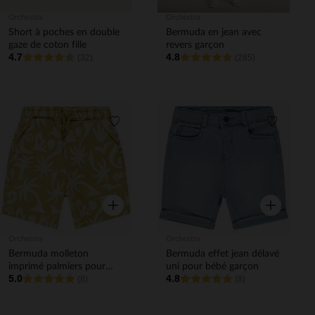
Orchestra
Orchestra
Short à poches en double
Bermuda en jean avec
gaze de coton fille
revers garçon
4.7
4.8
(32)
(285)
Liste de souhaits
Liste de 
Aperçu rapide
Aperçu rapi
Orchestra
Orchestra
Bermuda molleton
Bermuda effet jean délavé
imprimé palmiers pour
uni pour bébé garçon
5.0
4.8
bébé garçon
(8)
(8)