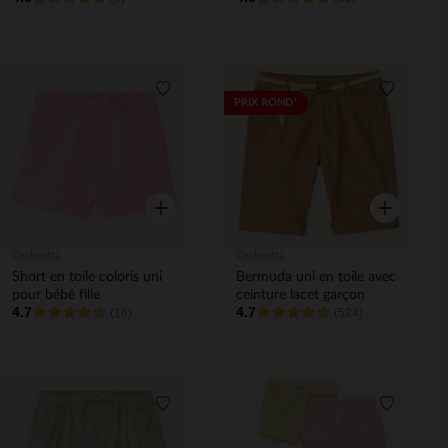
Liste de souhaits
Liste de 
PRIX ROND*
Aperçu rapide
Aperçu rapi
Orchestra
Orchestra
Short en toile coloris uni
Bermuda uni en toile avec
pour bébé fille
ceinture lacet garçon
4.7
4.7
(16)
(524)
Liste de souhaits
Liste de 