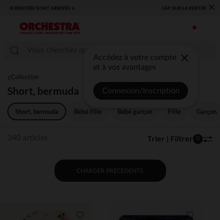
×
​CAP SUR LA RENTRÉE RETROUVEZ NOS ESSENTIELS ✏️🎒​
Accédez à votre compte
et à vos avantages
Collection
Short, bermuda
Connexion/Inscription
Short, bermuda
Bébé fille
Bébé garçon
Fille
Garçon
Trier | Filtrer
340 articles
0
CHARGER PRÉCÉDENTS