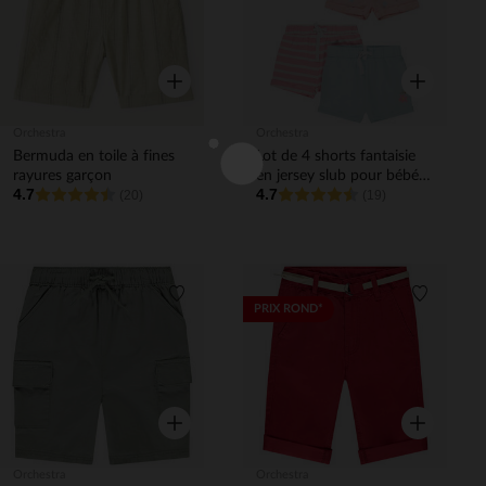
Aperçu rapide
Aperçu rapi
Orchestra
Orchestra
Bermuda en toile à fines
Lot de 4 shorts fantaisie
rayures garçon
en jersey slub pour bébé
4.7
4.7
(20)
fille
(19)
Liste de souhaits
Liste de 
PRIX ROND*
Aperçu rapide
Aperçu rapi
Orchestra
Orchestra