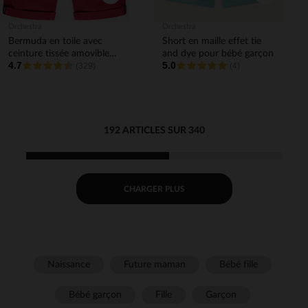
Orchestra
Orchestra
Bermuda en toile avec
Short en maille effet tie
ceinture tissée amovible
and dye pour bébé garçon
4.7
5.0
garçon
(329)
(4)
192 ARTICLES SUR 340
CHARGER PLUS
Naissance
Future maman
Bébé fille
Bébé garçon
Fille
Garçon