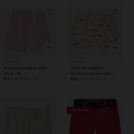
Liste de souhaits
Liste de 
Aperçu rapide
Aperçu rapi
Orchestra
Orchestra
Short paperbag en toile
Short en molleton
rayée fille
imprimé fantaisie pour
4.7
4.6
(82)
bébé fille
(32)
Liste de souhaits
Liste de 
PRIX ROND*