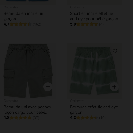
Orchestra
Orchestra
Bermuda en maille uni
Short en maille effet tie
garçon
and dye pour bébé garçon
4.7
5.0
(462)
(4)
Liste de souhaits
Liste de 
Aperçu rapide
Aperçu rapi
Orchestra
Orchestra
Bermuda uni avec poches
Bermuda effet tie and dye
façon cargo pour bébé
garçon
4.8
4.3
garçon
(37)
(19)