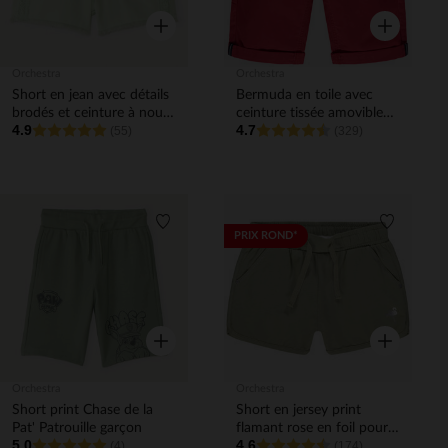
Aperçu rapide
Aperçu rapi
Orchestra
Orchestra
Short en jean avec détails
Bermuda en toile avec
brodés et ceinture à nouer
ceinture tissée amovible
4.9
4.7
fille
(55)
garçon
(329)
Liste de souhaits
Liste de 
PRIX ROND*
Aperçu rapide
Aperçu rapi
Orchestra
Orchestra
Short print Chase de la
Short en jersey print
Pat' Patrouille garçon
flamant rose en foil pour
5.0
4.6
(4)
enfant fille
(174)