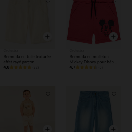
Liste de souhaits
Liste de 
Aperçu rapide
Aperçu rapi
Orchestra
Orchestra
Bermuda en toile texturée
Bermuda en molleton
effet rayé garçon
Mickey Disney pour bébé
4.8
4.7
(22)
garçon
(6)
Liste de souhaits
Liste de 
Aperçu rapide
Aperçu rapi