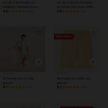
Lot de 2 bermudas en
Lot de 4 shorts fantaisie
molleton fantaisie pour
en jersey slub pour bébé
4.8
4.8
bébé garçon
(168)
fille
(14)
Liste de souhaits
Liste de 
BEST PRICE*
Aperçu rapide
Aperçu rapi
Orchestra
Orchestra
Bermuda uni en toile
Bermuda en maille uni
garçon
garçon
4.7
4.7
(40)
(462)