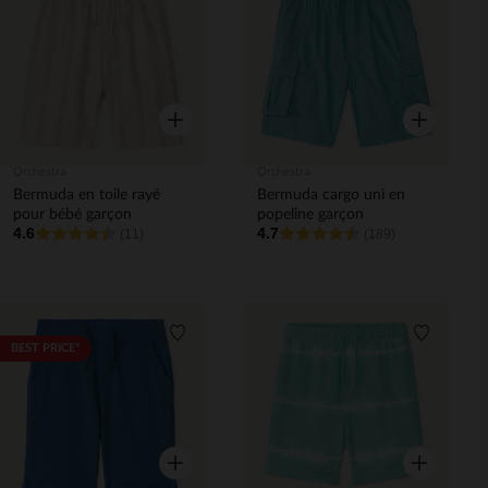
Liste de souhaits
Liste de 
Aperçu rapide
Aperçu rapi
Orchestra
Orchestra
Bermuda en toile rayé
Bermuda cargo uni en
pour bébé garçon
popeline garçon
4.6
4.7
(11)
(189)
Liste de souhaits
Liste de 
BEST PRICE*
Aperçu rapide
Aperçu rapi