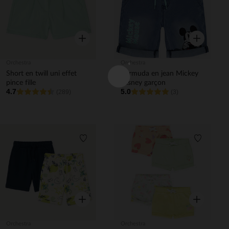
Aperçu rapide
Aperçu rapi
Orchestra
Orchestra
Short en twill uni effet
Bermuda en jean Mickey
pince fille
Disney garçon
4.7
5.0
(289)
(3)
Liste de souhaits
Liste de 
Aperçu rapide
Aperçu rapi
Orchestra
Orchestra