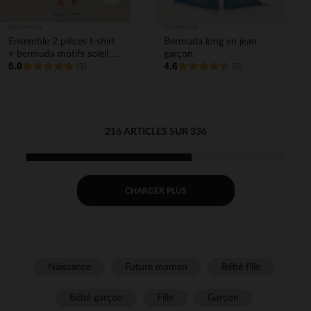
Orchestra
Orchestra
Ensemble 2 pièces t-shirt
Bermuda long en jean
+ bermuda motifs soleil et
garçon
5.0
4.6
palmier pour bébé garçon
(3)
(5)
216 ARTICLES SUR 336
CHARGER PLUS
Naissance
Future maman
Bébé fille
Bébé garçon
Fille
Garçon