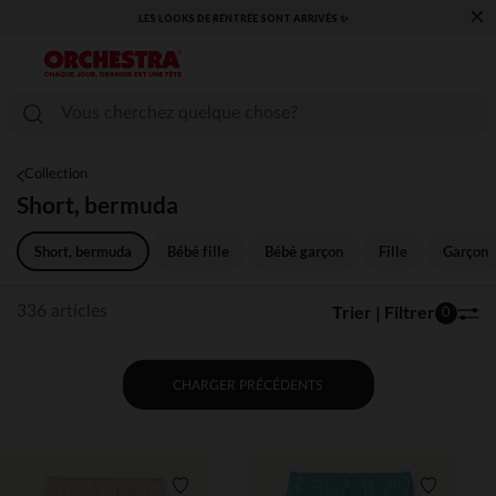
×
​CAP SUR LA RENTRÉE RETROUVEZ NOS ESSENTIELS ✏️🎒​
Collection
Short, bermuda
Short, bermuda
Bébé fille
Bébé garçon
Fille
Garçon
Trier | Filtrer
336 articles
0
CHARGER PRÉCÉDENTS