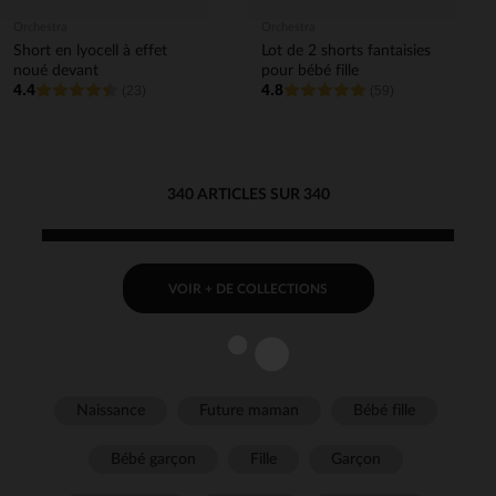
Orchestra
Orchestra
Short en lyocell à effet
Lot de 2 shorts fantaisies
noué devant
pour bébé fille
4.4
4.8
(23)
(59)
340 ARTICLES SUR 340
VOIR + DE COLLECTIONS
Naissance
Future maman
Bébé fille
Bébé garçon
Fille
Garçon