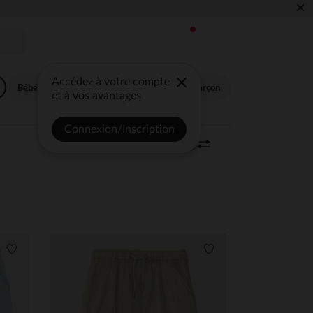
×
Accédez à votre compte
Bébé fille
Bébé garçon
Fille
Garçon
et à vos avantages
Connexion/Inscription
Trier | Filtrer
341 articles
0
Liste de souhaits
Liste de souhaits