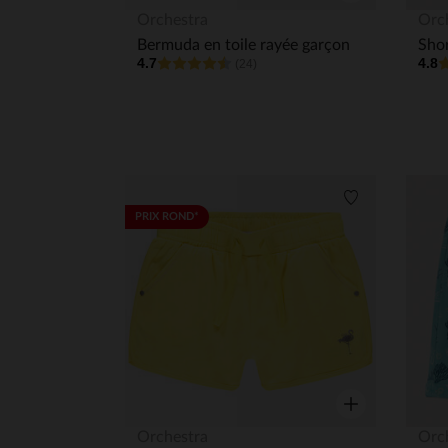
Aperçu rapide
Orchestra
Orc
Bermuda en toile rayée garçon
4.7
4.8
(24)
Liste de souha
PRIX ROND*
Aperçu rapide
Orchestra
Orc