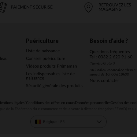
RETROUVEZ LES
PAIEMENT SÉCURISÉ
MAGASINS
Puériculture
Besoin d'aide ?
Liste de naissance
Questions fréquentes
Tel : 0032 2 620 91 60
deau
Conseils puériculture
(Numéro Gratuit)
Vidéos produits Prémaman
Du lundi au vendredi de 9h00 à 
Les indispensables liste de
samedi de 10h00 à 18h00
naissance
Nous contacter
Sécurité générale des produits
entions légales
*Conditions des offres en cours
Données personnelles
Gestion des coo
ue de la Fédération du e-commerce et de la vente à distance française (FEVAD) et 
Belgique - FR