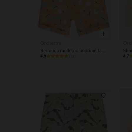
Aperçu rapide
Orchestra
Orc
Bermuda molleton imprimé fantaisie pour bébé garçon
4.9
4.7
(22)
Liste de souha