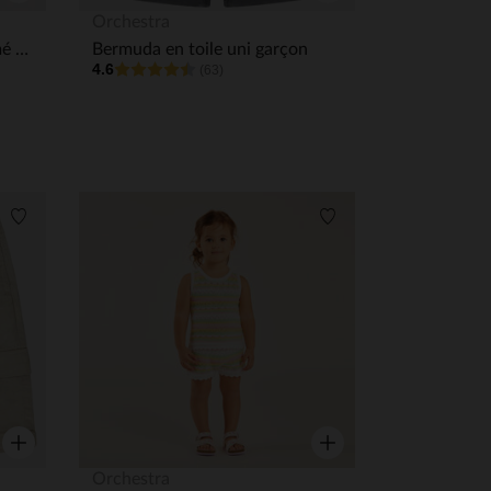
Aperçu rapide
Aperçu rapide
Orchestra
Bermuda molletonné imprimé Flash McQueen Disney-Pixar pour bébé garçon
Bermuda en toile uni garçon
4.6
(63)
Liste de souhaits
Liste de souhaits
Aperçu rapide
Aperçu rapide
Orchestra