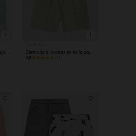
Aperçu rapide
Aperçu rapide
Orchestra
Bermuda uni avec poches façon cargo pour bébé garçon
Bermuda à rayures en toile pour bébé garçon
4.5
(11)
Liste de souhaits
Liste de souhaits