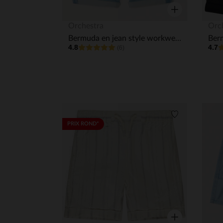
Aperçu rapide
Orchestra
Orc
Bermuda en jean style workwear avec broderie palmier pour bébé garçon
4.8
4.7
(6)
Liste de souha
PRIX ROND*