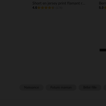
Short en jersey print flamant rose en foil pour enfant fille
4.6
5.0
(174)
Naissance
Future maman
Bébé fille