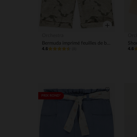
Aperçu rapide
Orchestra
Orc
Bermuda imprimé feuilles de bananier garçon
4.6
4.6
(8)
Liste de souha
PRIX ROND*