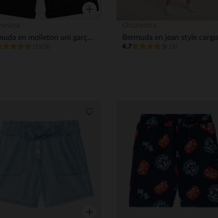
Aperçu rapide
hestra
Orchestra
Bermuda en molleton uni garçon
4.7
(1579)
(3)
its
Liste de souhaits