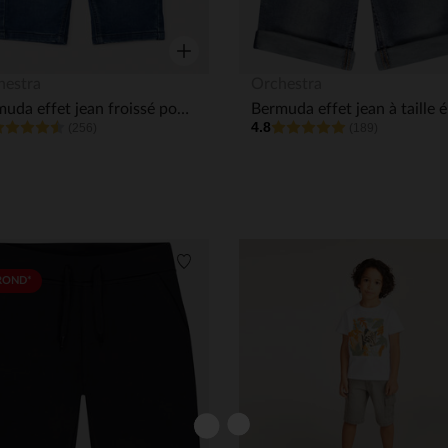
Aperçu rapide
hestra
Orchestra
Bermuda effet jean froissé pour bébé garçon
4.8
(256)
(189)
its
Liste de souhaits
ROND*