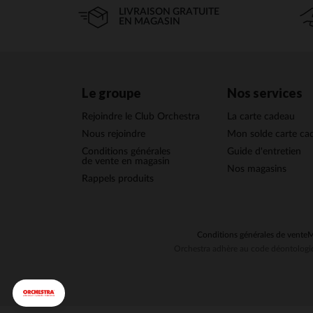
LIVRAISON GRATUITE
EN MAGASIN
Le groupe
Nos services
Rejoindre le Club Orchestra
La carte cadeau
Nous rejoindre
Mon solde carte ca
Conditions générales
Guide d'entretien
de vente en magasin
Nos magasins
Rappels produits
Conditions générales de vente
M
Orchestra adhère au code déontologiq