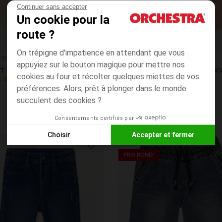
Continuer sans accepter
Un cookie pour la
route ?
On trépigne d'impatience en attendant que vous
Aperçu rapide
hestra
Orchestra
appuyiez sur le bouton magique pour mettre nos
Short en toile broderie cœur pour bébé fille
cookies au four et récolter quelques miettes de vos
4.7
(11)
(289)
préférences. Alors, prêt à plonger dans le monde
succulent des cookies ?
Consentements certifiés par
Choisir
Accepter et fermer
Axeptio consent
Plateforme de Gestion du Consentement : Personnalisez vos
its
Liste de souhaits
PRIX ROND*
Notre plateforme vous permet d'adapter et de gérer vos paramè