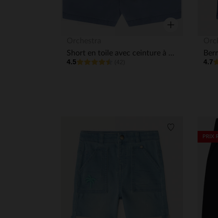
Aperçu rapide
Orchestra
Orc
Short en toile avec ceinture à nouer pour bébé fille
4.5
4.7
(42)
Liste de souha
PRIX 