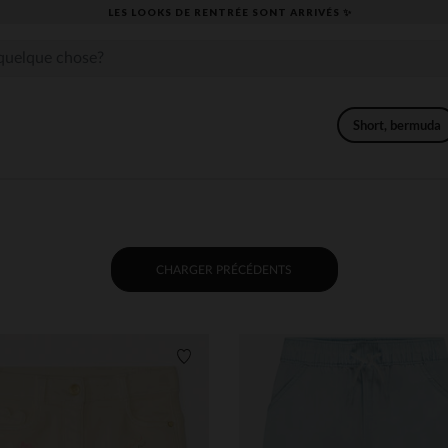
​CAP SUR LA RENTRÉE RETROUVEZ NOS ESSENTIELS ✏️🎒​
Short, bermuda
CHARGER PRÉCÉDENTS
its
Liste de souhaits