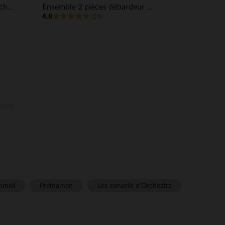
Bermuda en toile unie effet chiné garçon
Ensemble 2 pièces débardeur + short en maille tricotée fantaisie pour bébé fille
4.8
(24)
meil
Prémaman
Les conseils d'Orchestra