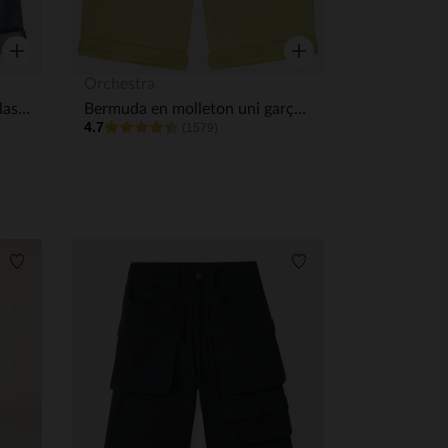
Aperçu rapide
Aperçu rapide
Orchestra
Bermuda effet jean à taille élastiquée garçon
Bermuda en molleton uni garçon
4.7
(1579)
Liste de souhaits
Liste de souhaits