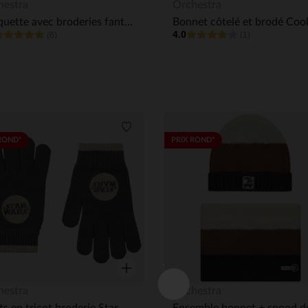
Aperçu rapide
hestra
Orchestra
Casquette avec broderies fantaisies garçon
4.0
(6)
(1)
Liste de souhaits
ROND*
PRIX ROND*
Aperçu rapide
hestra
Orchestra