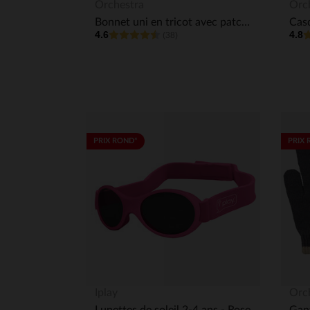
Aperçu rapide
Orchestra
Orc
Bonnet uni en tricot avec patch printé fantaisie garçon
4.6
4.8
(38)
PRIX ROND*
PRIX 
Iplay
Orc