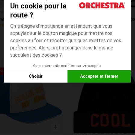
Un cookie pour la
Aperçu rapide
hestra
Orchestra
route ?
Bonnet de Père Noël en velours pour enfant
4.6
(41)
(38)
On trépigne d'impatience en attendant que vous
appuyiez sur le bouton magique pour mettre nos
cookies au four et récolter quelques miettes de vos
préférences. Alors, prêt à plonger dans le monde
succulent des cookies ?
Consentements certifiés par
its
Liste de souhaits
ROND*
PRIX ROND*
Choisir
Accepter et fermer
Axeptio consent
Plateforme de Gestion du Consentement : Personnalisez vos
Notre plateforme vous permet d'adapter et de gérer vos paramè