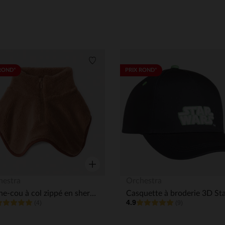
its
Liste de souhaits
ROND*
PRIX ROND*
Aperçu rapide
hestra
Orchestra
Cache-cou à col zippé en sherpa garçon
4.9
(4)
(9)