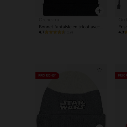
Aperçu rapide
Orchestra
Orc
Bonnet fantaisie en tricot avec motifs flocon et pompon
4.7
4.3
(19)
Liste de souha
PRIX ROND*
PRIX 