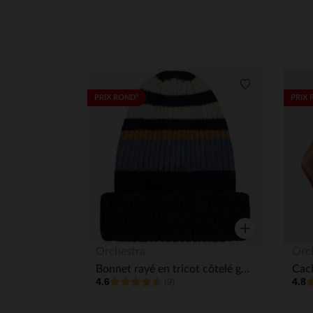
Liste de souha
PRIX ROND*
PRIX 
Aperçu rapide
Orchestra
Orc
Bonnet rayé en tricot côtelé garçon
4.6
4.8
(9)