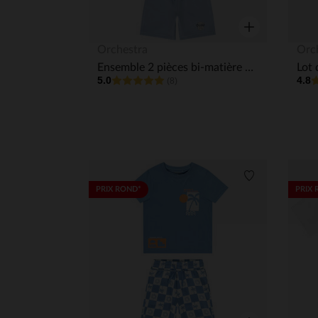
Aperçu rapide
Orchestra
Orc
Ensemble 2 pièces bi-matière Pat'Patrouille garçon
5.0
4.8
(8)
Liste de souha
PRIX ROND*
PRIX 