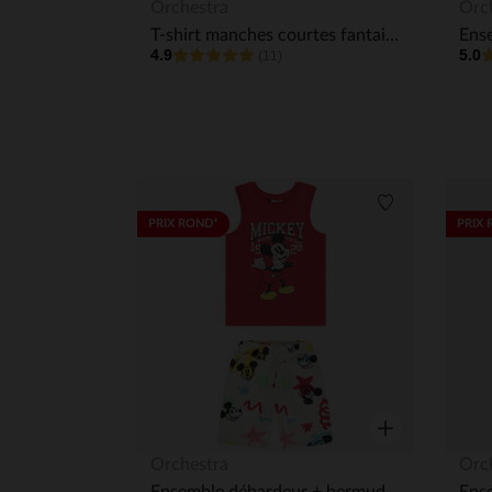
Aperçu rapide
Orchestra
Orc
T-shirt manches courtes fantaisie garçon
4.9
5.0
(11)
Liste de souha
PRIX ROND*
PRIX 
Aperçu rapide
Orchestra
Orc