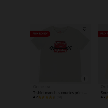
Liste de souha
PRIX ROND*
PRIX 
Aperçu rapide
Orchestra
Orc
T-shirt manches courtes print Cars Disney garçon
4.7
4.7
(86)