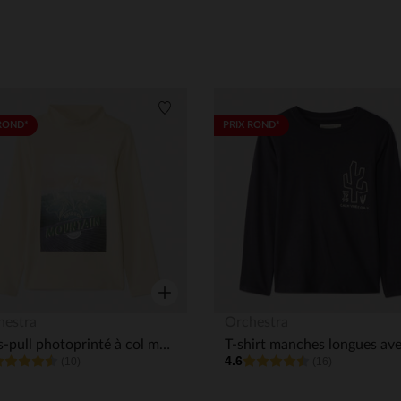
its
Liste de souhaits
ROND*
PRIX ROND*
Aperçu rapide
hestra
Orchestra
Sous-pull photoprinté à col montant garçon
4.6
(10)
(16)