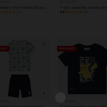
Aperçu rapide
hestra
Orchestra
Ensemble t-shirt Mickey Disney + bermuda garçon
4.8
(19)
(62)
its
Liste de souhaits
ROND*
PRIX ROND*
Aperçu rapide
hestra
Orchestra