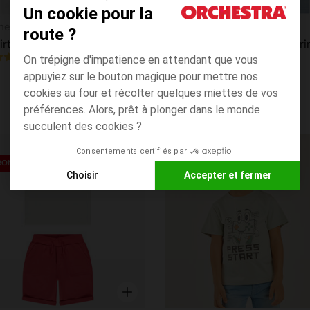
Un cookie pour la
Aperçu rapide
hestra
Orchestra
route ?
T-shirt manches courtes à patch garçon
4.6
(12)
(101)
On trépigne d'impatience en attendant que vous
appuyiez sur le bouton magique pour mettre nos
cookies au four et récolter quelques miettes de vos
préférences. Alors, prêt à plonger dans le monde
succulent des cookies ?
Consentements certifiés par
its
Liste de souhaits
ROND*
PRIX ROND*
Choisir
Accepter et fermer
Axeptio consent
Plateforme de Gestion du Consentement : Personnalisez vos
Notre plateforme vous permet d'adapter et de gérer vos paramè