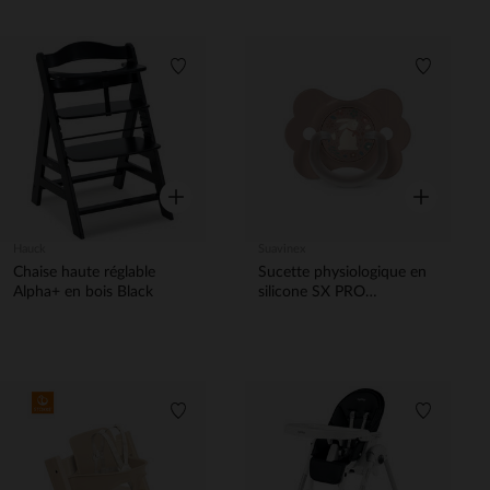
Liste de souhaits
Liste de 
Aperçu rapide
Aperçu rapi
Hauck
Suavinex
Chaise haute réglable
Sucette physiologique en
Alpha+ en bois Black
silicone SX PRO
Wonderland Butterfly 6-
18M décorée en rose
Liste de souhaits
Liste de 