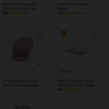
Chaise haute évolutive
Chaise haute réglable
Click & Fold 4 en 1 all
Renard
5.0
4.6
natural
(2)
(123)
Liste de souhaits
Liste de 
Aperçu rapide
Aperçu rapi
Cybex
Stokke
Set de coussins confort
Plateau Tray pour chaise
pour chaise haute Lemo
haute Tripp Trapp - Blanc
5.0
pearl pink
(1)