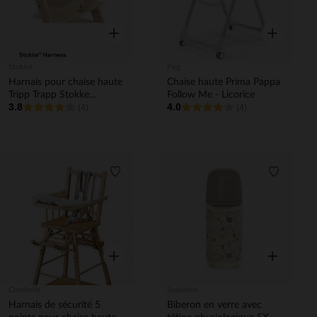
Aperçu rapide
Aperçu rapi
Stokke
Peg
Harnais pour chaise haute
Chaise haute Prima Pappa
Tripp Trapp Stokke
Follow Me - Licorice
3.8
4.0
Harness²
(4)
(4)
Liste de souhaits
Liste de 
Aperçu rapide
Aperçu rapi
Combelle
Suavinex
Harnais de sécurité 5
Biberon en verre avec