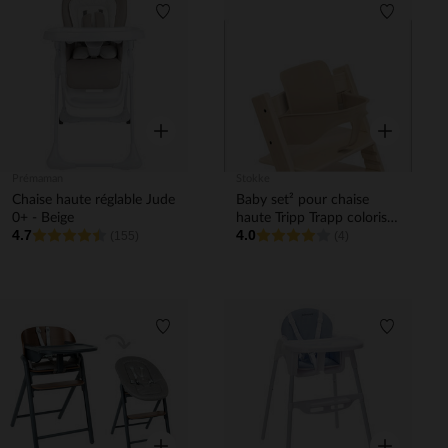
Liste de souhaits
Liste de 
Aperçu rapide
Aperçu rapi
Prémaman
Stokke
Chaise haute réglable Jude
Baby set² pour chaise
0+ - Beige
haute Tripp Trapp coloris
4.7
4.0
(155)
naturel
(4)
Liste de souhaits
Liste de 
Aperçu rapide
Aperçu rapi