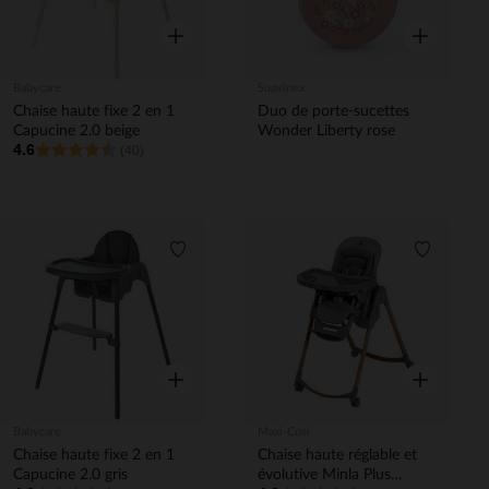
Aperçu rapide
Aperçu rapi
Babycare
Suavinex
Chaise haute fixe 2 en 1
Duo de porte-sucettes
Capucine 2.0 beige
Wonder Liberty rose
4.6
(40)
Liste de souhaits
Liste de 
Aperçu rapide
Aperçu rapi
Babycare
Maxi-Cosi
Chaise haute fixe 2 en 1
Chaise haute réglable et
Capucine 2.0 gris
évolutive Minla Plus