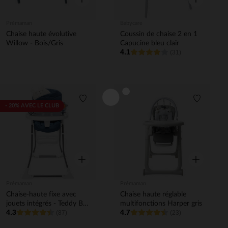
Prémaman
Babycare
Chaise haute évolutive
Coussin de chaise 2 en 1
Willow - Bois/Gris
Capucine bleu clair
4.1
(31)
Liste de souhaits
Liste de 
- 20% AVEC LE CLUB
Aperçu rapide
Aperçu rapi
Prémaman
Prémaman
Chaise-haute fixe avec
Chaise haute réglable
jouets intégrés - Teddy B
multifonctions Harper gris
4.3
4.7
2.0
(87)
(23)