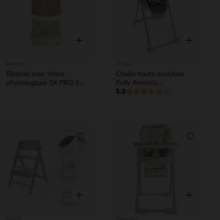
Aperçu rapide
Aperçu rapi
Suavinex
Chicco
Biberon avec tétine
Chaise-haute évolutive
physiologique SX PRO S
Polly Armonia
5.0
150ml Liberty beige
scandinavian
(7)
Liste de souhaits
Liste de 
Aperçu rapide
Aperçu rapi
Cybex
Babycare