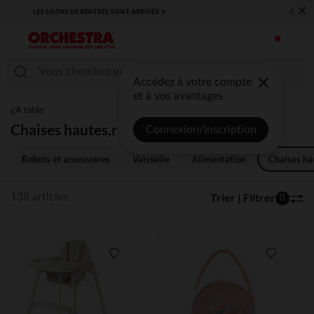
×
​CAP SUR LA RENTRÉE RETROUVEZ NOS ESSENTIELS ✏️🎒​
Accédez à votre compte
et à vos avantages
A table
Chaises hautes,réhausseurs
Connexion/Inscription
Robots et accessoires
Vaisselle
Alimentation
Chaises ha
Trier | Filtrer
138 articles
0
Liste de souhaits
Liste de 