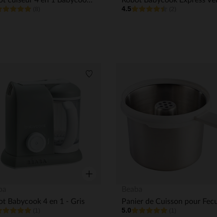
Robot cuiseur 4 en 1 Babycook Solo eucalyptus
4.5
(8)
(2)
its
Liste de souhaits
Aperçu rapide
ba
Beaba
t Babycook 4 en 1 - Gris
5.0
(1)
(1)