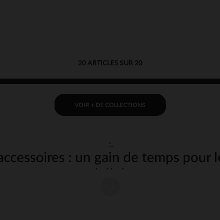
20 ARTICLES SUR 20
VOIR + DE COLLECTIONS
"
accessoires : un gain de temps pour l
bébé
 de cuisine pour bébé sont des alliés incontournables pour simplifier la préparat
ant. Que ce soit pour préparer des purées, des compotes ou encore des repas 
votre quotidien plus facile. Découvrez notre sélection de
robots
et
accessoires
a
ceux de votre bébé.