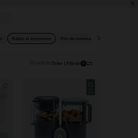
×
S ✏️🎒​
on
Robots et accessoires
Pots de conservation
Tours d'apprenti
Trier | Filtrer
20 articles
0
Liste de souhaits
Liste de souhaits