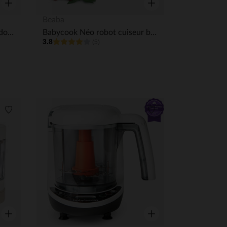
Aperçu rapide
Aperçu rapide
Beaba
Robot Nutribaby Glass Celadon green
Babycook Néo robot cuiseur bébé 6 en 1 made in France eucalyptus
3.8
(5)
 Options
Liste de souhaits
Liste de souhaits
tres de confidentialité, en garantissant la conformité avec les