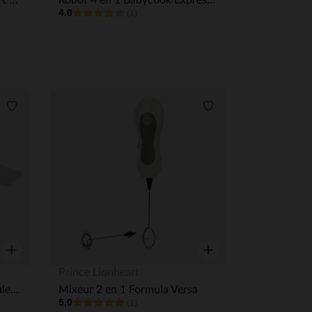
Robot Babycook Express Vert sauge
Robot 4 en 1 Babycook Express Bleu Baltique
4.0
(1)
Liste de souhaits
Liste de souhaits
Aperçu rapide
Aperçu rapide
Prince Lionheart
Panier de Cuisson pour Feculent - BabyCook Neo
Mixeur 2 en 1 Formula Versa
5.0
(1)