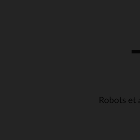
Robots et 
Les robots et accessoires
l’autonomie de votre enf
sont conçus pour rendre 