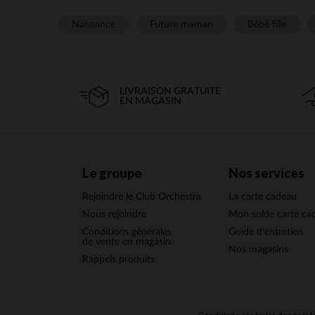
Naissance
Future maman
Bébé fille
Les
robots de cuisin
multifonctions sont conç
fonctions, ils facilitent 
LIVRAISON GRATUITE
EN MAGASIN
En choisissant un
robo
texture des purées ou de
modèles sont égalemen
Le groupe
Nos services
Les accesso
Rejoindre le Club Orchestra
La carte cadeau
Les
accessoires
associés 
trouverez des récipients
Nous rejoindre
Mon solde carte ca
seulement la prépara
Conditions générales
Guide d'entretien
de vente en magasin
Nos magasins
Cuve à vapeur
: i
Rappels produits
Accessoires de d
Récipients hermét
Spatules
: pour mé
Com