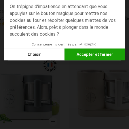
On trépigne d'impatience en attendant que vous
Aperçu rapide
ba
Babymoov
appuyiez sur le bouton magique pour mettre nos
Babycook Néo robot cuiseur bébé 6 en 1 made in France gris mineral
cookies au four et récolter quelques miettes de vos
4.8
(3)
(6)
préférences. Alors, prêt à plonger dans le monde
succulent des cookies ?
Consentements certifiés par
Choisir
Accepter et fermer
Axeptio consent
Plateforme de Gestion du Consentement : Personnalisez vos
its
Liste de souhaits
Notre plateforme vous permet d'adapter et de gérer vos paramè