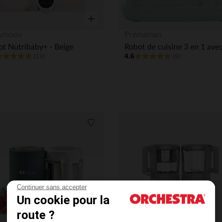
Aperçu rapide
ymoov
Prémaman
t Nutribaby+ - Beige
4.6
(13)
(8)
its
Liste de souhaits
Continuer sans accepter
Un cookie pour la
route ?