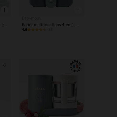
Aperçu rapide
Aperçu rapide
Babymoov
Robot de cuisine 3 en 1 avec écran digital Elio vert
Robot multifonctions 4-en-1 Nutribaby One
4.6
(58)
Liste de souhaits
Liste de souhaits