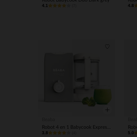
Robot Babycook Duo Dark grey
4.1
4.8
(7)
Liste de souha
Aperçu rapide
Beaba
Bea
Robot 4 en 1 Babycook Express - Gris Velours
Robo
3.8
5.0
(4)