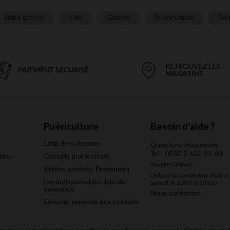
Les avantages des robots de cuisine pour béb
Bébé garçon
Fille
Garçon
Puériculture
Som
e
permettent de préparer des repas faits maison pour votre bébé en un rien de 
us pour mixer, cuire, cuire à la vapeur, hacher ou encore réchauffer les aliments
la préparation de repas sains et équilibrés. Ils sont spécialement pensés pour être 
faisant gagner un temps précieux tout en garantissant la sécurité de votre bébé
RETROUVEZ LES
PAIEMENT SÉCURISÉ
MAGASINS
t pour bébé
, vous avez l’assurance de préparer des repas faits maison, sans addit
s compotes sera parfaitement adaptée aux besoins de bébé et à son développem
t équipés de programmes spécifiques pour cuire à la vapeur, ce qui permet de 
nutriments des aliments.
Puériculture
Besoin d'aide ?
ires indispensables pour accompagner le robo
Liste de naissance
Questions fréquentes
aux robots de cuisine sont tout aussi importants pour une utilisation optimale. P
Tel : 0032 2 620 91 60
 de cuisson, des lames de découpe, des filtres ou encore des cuves spéciales. Ce
deau
Conseils puériculture
(Numéro Gratuit)
tion des repas, mais ils permettent aussi d'adapter le robot à chaque étape de l'
Vidéos produits Prémaman
Du lundi au vendredi de 9h00 à 
Les indispensables liste de
samedi de 10h00 à 18h00
déale pour cuire les légumes et fruits tout en préservant leurs vitamines.
naissance
Nous contacter
écoupe
: pour hacher ou mixer les aliments en différentes tailles.
Sécurité générale des produits
iques
: pour stocker les repas préparés à l’avance en toute sécurité.
langer ou retirer facilement les aliments du robot.
ment choisir le robot de cuisine adapté à bé