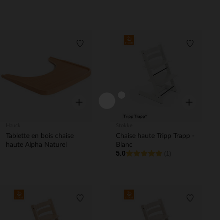
Liste de souhaits
Liste de 
Aperçu rapide
Aperçu rapi
Hauck
Stokke
Tablette en bois chaise
Chaise haute Tripp Trapp -
haute Alpha Naturel
Blanc
5.0
(1)
Liste de souhaits
Liste de 