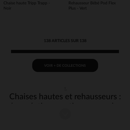
Chaise haute Tripp Trapp -
Rehausseur Bébé Pod Flex
Noir
Plus - Vert
138 ARTICLES SUR 138
VOIR + DE COLLECTIONS
"
Chaises hautes et rehausseurs :
des solutions pratiques pour les
repas de bébé
Les repas de bébé deviennent un moment de partage et de convivialité