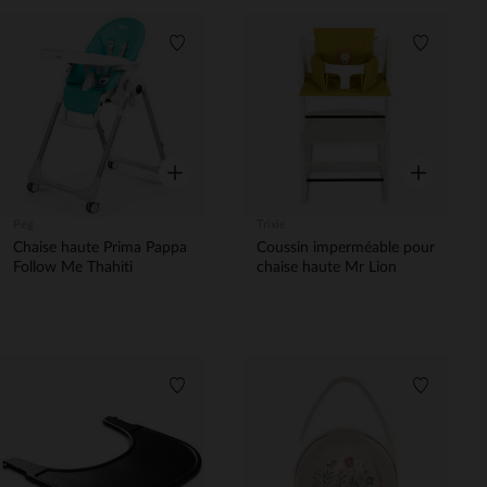
Liste de souhaits
Liste de 
Aperçu rapide
Aperçu rapi
Peg
Trixie
Chaise haute Prima Pappa
Coussin imperméable pour
Follow Me Thahiti
chaise haute Mr Lion
Liste de souhaits
Liste de 