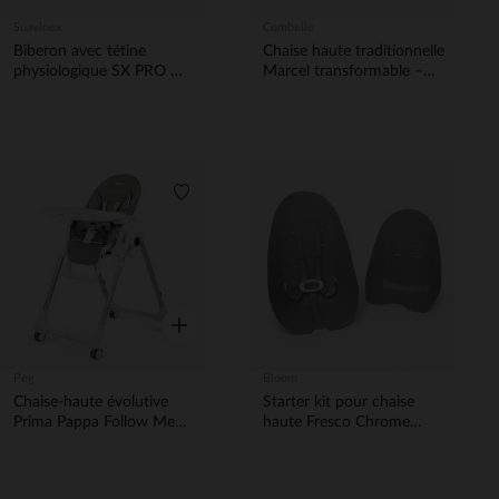
Suavinex
Combelle
Biberon avec tétine
Chaise haute traditionnelle
physiologique SX PRO M
Marcel transformable –
270ml Wonderland
Hybride Noir
Liberty Beige
Liste de souhaits
Aperçu rapide
Peg
Bloom
Chaise-haute évolutive
Starter kit pour chaise
Prima Pappa Follow Me
haute Fresco Chrome
Plus Ice
snakeskin grey