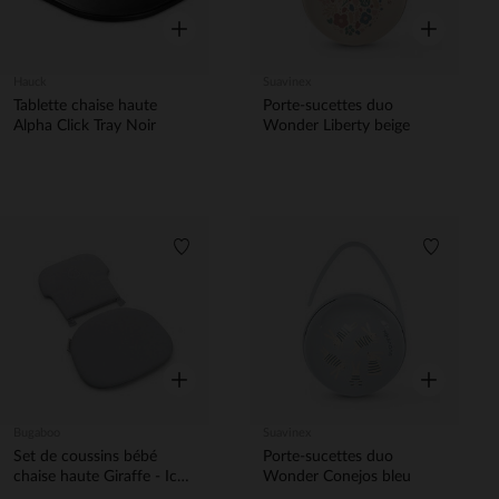
Aperçu rapide
Aperçu rapi
Hauck
Suavinex
Tablette chaise haute
Porte-sucettes duo
Alpha Click Tray Noir
Wonder Liberty beige
Liste de souhaits
Liste de 
Aperçu rapide
Aperçu rapi
Bugaboo
Suavinex
Set de coussins bébé
Porte-sucettes duo
chaise haute Giraffe - Ice
Wonder Conejos bleu
Blue