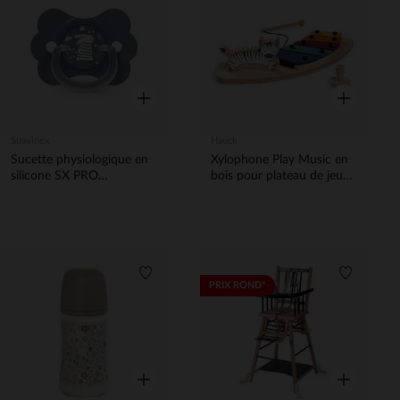
Liste de souhaits
Liste de 
Aperçu rapide
Aperçu rapi
Suavinex
Hauck
Sucette physiologique en
Xylophone Play Music en
silicone SX PRO
bois pour plateau de jeu
Wonderland Butterfly 6-
Play Tray
18 mois décorée en bleu
Liste de souhaits
Liste de 
PRIX ROND*
Aperçu rapide
Aperçu rapi