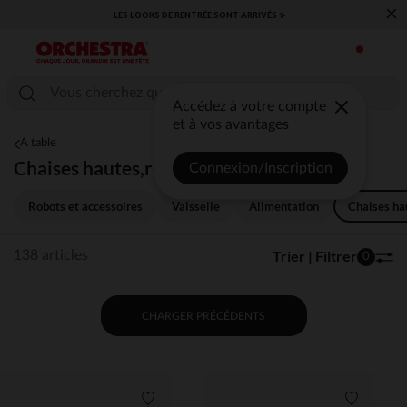
×
 ✨
​CAP SUR LA RENTRÉE RETROUVEZ NOS ESSENTIELS ✏️🎒​
Accédez à votre compte
et à vos avantages
A table
Chaises hautes,réhausseurs
Connexion/Inscription
Robots et accessoires
Vaisselle
Alimentation
Chaises ha
Trier | Filtrer
138 articles
0
CHARGER PRÉCÉDENTS