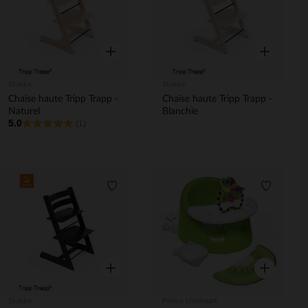
Aperçu rapide
Aperçu rapi
Stokke
Stokke
Chaise haute Tripp Trapp -
Chaise haute Tripp Trapp -
Naturel
Blanchie
5.0
(1)
Liste de souhaits
Liste de 
Aperçu rapide
Aperçu rapi
Stokke
Prince Lionheart