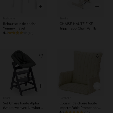
Aperçu rapide
Aperçu rapi
Badabulle
Stokke
Rehausseur de chaise
CHAISE HAUTE FIXE
Yummy Travel
Tripp Trapp Chair Vanilla
4.1
(18)
White
Liste de souhaits
Liste de 
Aperçu rapide
Aperçu rapi
Hauck
Combelle
Set Chaise haute Alpha
Coussin de chaise haute
évolutieve avec Newborn
imperméable Promenade
4.9
Set Plus Dark Grey
Bucolique vert
(11)