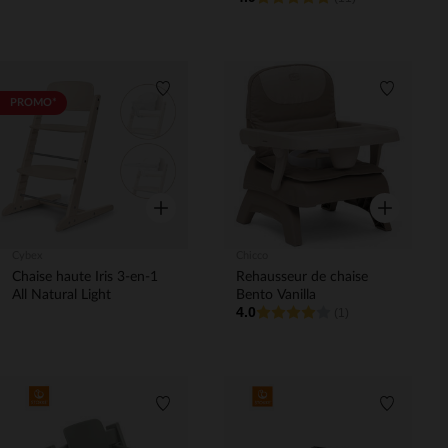
Liste de souhaits
Liste de 
PROMO*
Aperçu rapide
Aperçu rapi
Cybex
Chicco
Chaise haute Iris 3-en-1
Rehausseur de chaise
All Natural Light
Bento Vanilla
4.0
(1)
Liste de souhaits
Liste de 