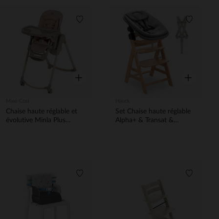
Liste de souhaits
Liste de 
Aperçu rapide
Aperçu rapi
Maxi-Cosi
Hauck
Chaise haute réglable et
Set Chaise haute réglable
évolutive Minla Plus
Alpha+ & Transat &
Elegance Terra
Harnais Naturel/Gris
Liste de souhaits
Liste de 