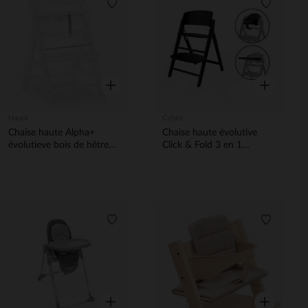
Liste de souhaits
Liste de 
Aperçu rapide
Aperçu rapi
Hauck
Cybex
Chaise haute Alpha+
Chaise haute évolutive
évolutieve bois de hêtre
Click & Fold 3 en 1
européen certifiées FSC®
stunning black
Blanc
Liste de souhaits
Liste de 
Aperçu rapide
Aperçu rapi