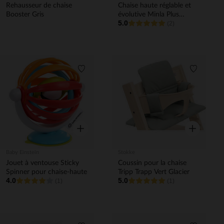
Rehausseur de chaise
Chaise haute réglable et
Booster Gris
évolutive Minla Plus
5.0
Elegance Beige
(2)
Liste de souhaits
Liste de 
Aperçu rapide
Aperçu rapi
Baby Einstein
Stokke
Jouet à ventouse Sticky
Coussin pour la chaise
Spinner pour chaise-haute
Tripp Trapp Vert Glacier
4.0
5.0
(1)
(1)