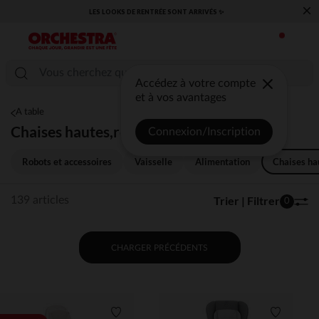
×
​CAP SUR LA RENTRÉE RETROUVEZ NOS ESSENTIELS ✏️🎒​
Accédez à votre compte
et à vos avantages
A table
Chaises hautes,réhausseurs
Connexion/Inscription
Robots et accessoires
Vaisselle
Alimentation
Chaises ha
Trier | Filtrer
139 articles
0
CHARGER PRÉCÉDENTS