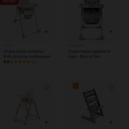
Liste de souhaits
Liste de 
PROMO*
Aperçu rapide
Aperçu rapi
Chicco
Prémaman
Chaise-haute évolutive
Chaise haute réglable 0+
Polly Armonia motherpearl
Jude - Bois et Gris
5.0
(1)
Liste de souhaits
Liste de 
Aperçu rapide
Aperçu rapi