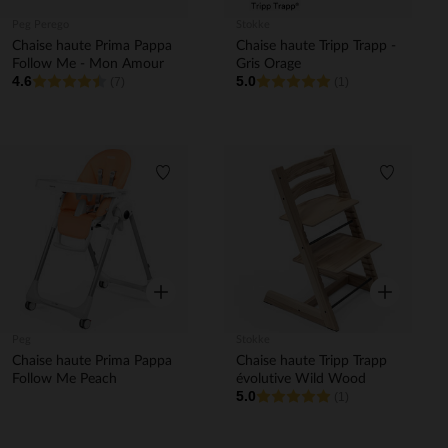
Peg Perego
Stokke
Chaise haute Prima Pappa
Chaise haute Tripp Trapp -
Follow Me - Mon Amour
Gris Orage
4.6
5.0
(7)
(1)
Liste de souhaits
Liste de 
Aperçu rapide
Aperçu rapi
Peg
Stokke
Chaise haute Prima Pappa
Chaise haute Tripp Trapp
Follow Me Peach
évolutive Wild Wood
5.0
(1)