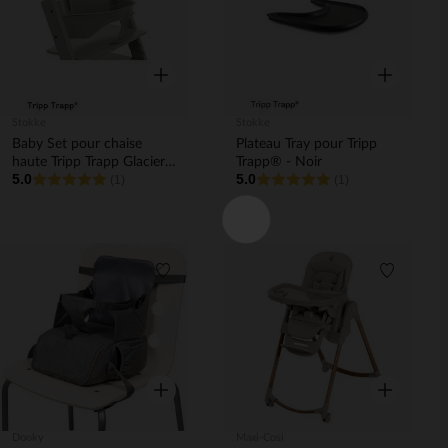
Aperçu rapide
Aperçu rapi
Stokke
Stokke
Baby Set pour chaise
Plateau Tray pour Tripp
haute Tripp Trapp Glacier
Trapp® - Noir
5.0
5.0
Green
(1)
(1)
Liste de souhaits
Liste de 
Aperçu rapide
Aperçu rapi
Dooky
Maxi-Cosi