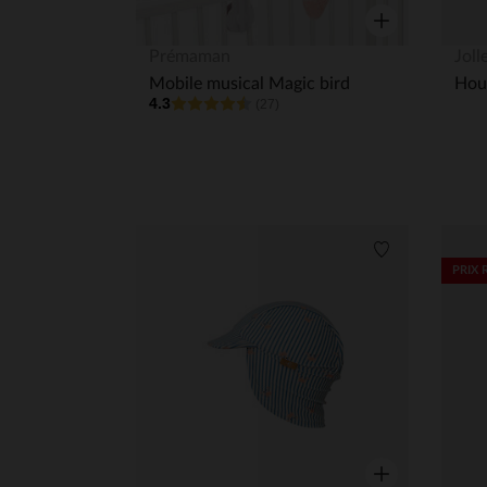
Aperçu rapide
Prémaman
Joll
Mobile musical Magic bird
4.3
(27)
Liste de souha
PRIX 