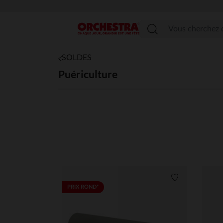
Menu
SOLDES
Puériculture
Liste de souha
PRIX ROND*