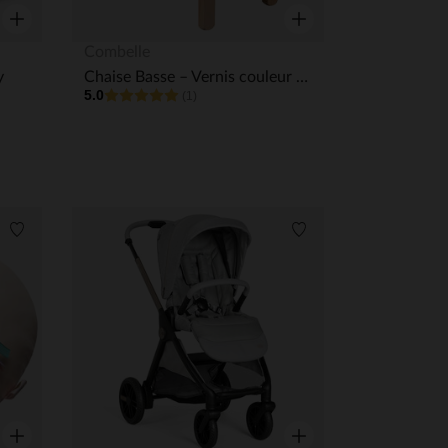
Aperçu rapide
Aperçu rapide
Combelle
y
Chaise Basse – Vernis couleur naturelle
5.0
(1)
Liste de souhaits
Liste de souhaits