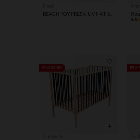
Aperçu rapide
Fresk
Pré
BEACH TOY FRESK-UV HAT STRIPES & CRABS 74-80
4.8
Liste de souha
PRIX ROND*
PRIX 
Aperçu rapide
Combelle
Orc