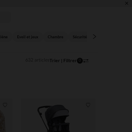
×
giène
Eveil et jeux
Chambre
Sécurité
Textile
Trier | Filtrer
632 articles
0
Liste de souhaits
Liste de souhaits