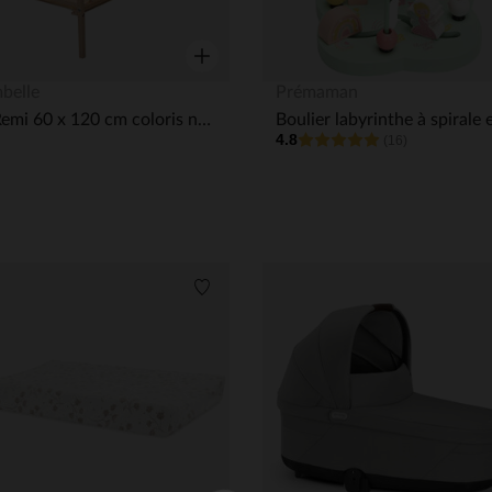
Aperçu rapide
belle
Prémaman
Lit Remi 60 x 120 cm coloris naturel
4.8
(16)
its
Liste de souhaits