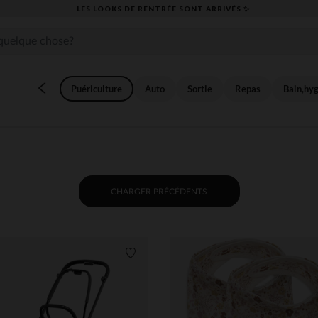
​CAP SUR LA RENTRÉE RETROUVEZ NOS ESSENTIELS ✏️🎒​
Puériculture
Auto
Sortie
Repas
Bain,hy
CHARGER PRÉCÉDENTS
its
Liste de souhaits