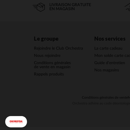
LIVRAISON GRATUITE
EN MAGASIN
Le groupe
Nos services
Rejoindre le Club Orchestra
La carte cadeau
Nous rejoindre
Mon solde carte ca
Conditions générales
Guide d'entretien
de vente en magasin
Nos magasins
Rappels produits
Conditions générales de vente
M
Orchestra adhère au code déontologiq