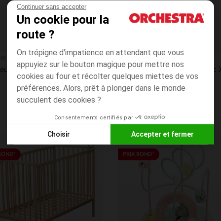
Continuer sans accepter
Un cookie pour la
route ?
On trépigne d'impatience en attendant que vous
Aperçu rapide
e Deco Kids
Angelcare
appuyiez sur le bouton magique pour mettre nos
leuse Arc-en-ciel
cookies au four et récolter quelques miettes de vos
4.8
(6)
préférences. Alors, prêt à plonger dans le monde
succulent des cookies ?
Consentements certifiés par
Choisir
Accepter et fermer
Axeptio consent
Plateforme de Gestion du Consentement : Personnalisez vos
its
Liste de souhaits
ROND*
PRIX ROND*
Notre plateforme vous permet d'adapter et de gérer vos paramè