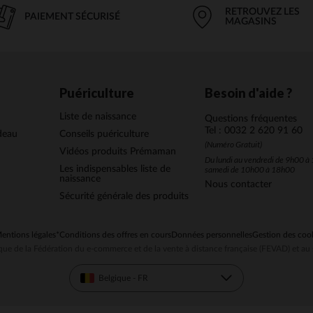
RETROUVEZ LES
PAIEMENT SÉCURISÉ
MAGASINS
Puériculture
Besoin d'aide ?
Liste de naissance
Questions fréquentes
Tel : 0032 2 620 91 60
deau
Conseils puériculture
(Numéro Gratuit)
Vidéos produits Prémaman
Du lundi au vendredi de 9h00 à 
Les indispensables liste de
samedi de 10h00 à 18h00
naissance
Nous contacter
Sécurité générale des produits
entions légales
*Conditions des offres en cours
Données personnelles
Gestion des coo
ue de la Fédération du e-commerce et de la vente à distance française (FEVAD) et 
Belgique - FR