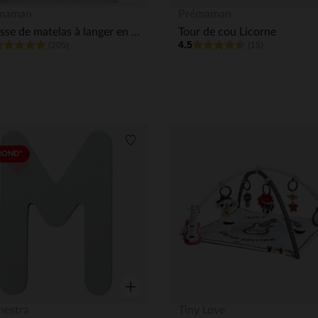
Aperçu rapide
maman
Prémaman
Housse de matelas à langer en éponge
Tour de cou Licorne
4.5
(205)
(15)
its
Liste de souhaits
ROND*
Aperçu rapide
hestra
Tiny Love