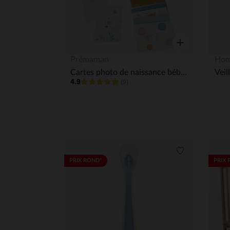
Aperçu rapide
Prémaman
Hom
Cartes photo de naissance bébé fille x28
Veil
4.9
(9)
Liste de souha
PRIX ROND*
PRIX 