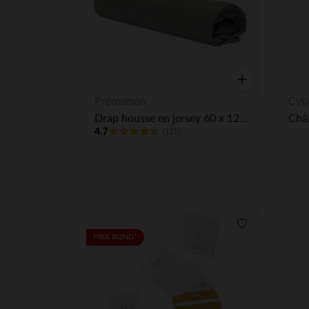
Aperçu rapide
Prémaman
Cyb
Drap housse en jersey 60 x 120 cm
4.7
(125)
Liste de souha
PRIX ROND*