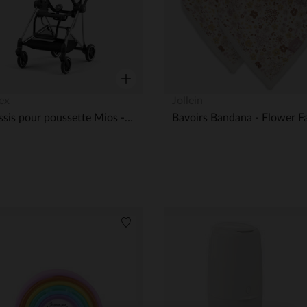
Aperçu rapide
ex
Jollein
Châssis pour poussette Mios - Chrome Noir
its
Liste de souhaits