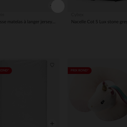
Aperçu rapide
ein
Cybex
Housse matelas à langer jersey - Leafy Dreams - 50x70 cm
Nacelle Cot S Lux stone gre
its
Liste de souhaits
ROND*
PRIX ROND*