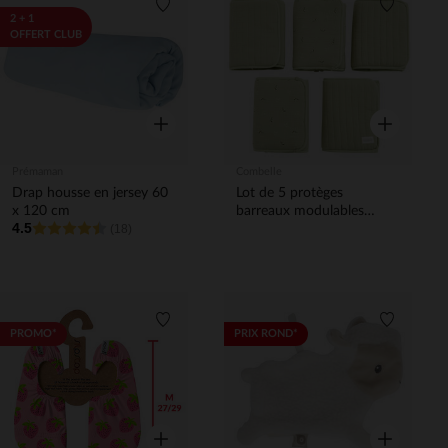
Liste de souhaits
Liste de 
2 + 1
OFFERT CLUB
Aperçu rapide
Aperçu rapi
Prémaman
Combelle
Drap housse en jersey 60
Lot de 5 protèges
x 120 cm
barreaux modulables
4.5
(18)
Promenade Bucolique vert
Liste de souhaits
Liste de 
PROMO*
PRIX ROND*
Aperçu rapide
Aperçu rapi