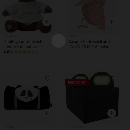
Aperçu rapide
Aperçu rapi
Prémaman
Lassig
Habillage pour peluche
Casquette de soleil anti-
annonce de naissance
UV 43-45 (3 à 6 mois)
4.8
"c'est un garçon"
(19)
Dolphin Peach
Liste de souhaits
Liste de 
PRIX ROND*
Aperçu rapide
Aperçu rapi
Deglingos
Prémaman