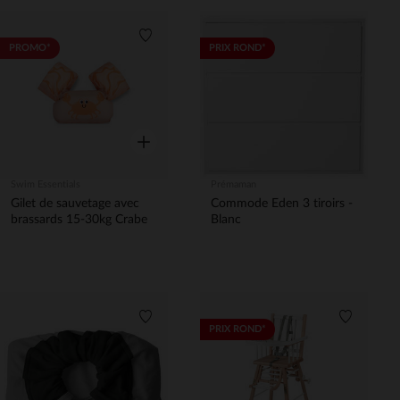
Liste de souhaits
PROMO*
PRIX ROND*
Aperçu rapide
Swim Essentials
Prémaman
Gilet de sauvetage avec
Commode Eden 3 tiroirs -
brassards 15-30kg Crabe
Blanc
Liste de souhaits
Liste de 
PRIX ROND*