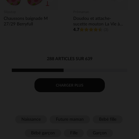
Slipstop
Prémaman
Chaussons baignade M
Doudou et attache-
27/29 Berryfull
sucette mouton La Vie à la
4.7
Ferme écru
(3)
288 ARTICLES SUR 639
CHARGER PLUS
Naissance
Future maman
Bébé fille
Bébé garçon
Fille
Garçon