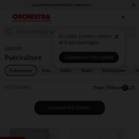
×
​CAP SUR LA RENTRÉE RETROUVEZ NOS ESSENTIELS ✏️🎒​
Accédez à votre compte
et à vos avantages
SOLDES
Puériculture
Connexion/Inscription
Puériculture
Auto
Sortie
Repas
Bain,hygiène
E
Trier | Filtrer
639 articles
0
CHARGER PRÉCÉDENTS