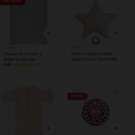
Liste de souhaits
Liste de 
PRIX ROND*
Aperçu rapide
Aperçu rapi
Prémaman
Babys Only
Housse de matelas à
Boite à musique Etoile
langer en éponge
Sparkle Ivoire Doré Mêlé
4.8
(205)
Liste de souhaits
Liste de 
PROMO*
Aperçu rapide
Aperçu rapi