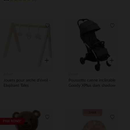
Liste de souhaits
Liste de 
Aperçu rapide
Aperçu rapi
Jollein
Chicco
Jouets pour arche d'éveil -
Poussette canne inclinable
Elephant Tales
Goody XPlus dark shadow
Liste de souhaits
Liste de 
PRIX ROND*