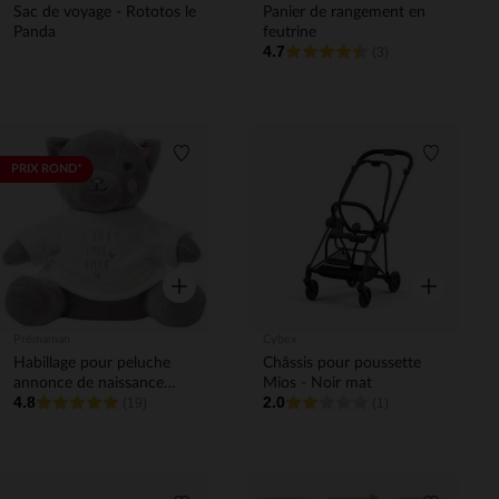
Sac de voyage - Rototos le
Panier de rangement en
Panda
feutrine
4.7
(3)
Liste de souhaits
Liste de 
PRIX ROND*
Aperçu rapide
Aperçu rapi
Prémaman
Cybex
Habillage pour peluche
Châssis pour poussette
annonce de naissance
Mios - Noir mat
4.8
2.0
"c'est une fille"
(19)
(1)