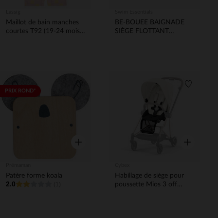
Lassig
Swim Essentials
Maillot de bain manches
BE-BOUEE BAIGNADE
courtes T92 (19-24 mois)
SIÈGE FLOTTANT
Checkerboard Pale
LEOPARD ROSE 0-1 AN
Pink/Yellow
Liste de souhaits
Liste de 
PRIX ROND*
Aperçu rapide
Aperçu rapi
Prémaman
Cybex
Patère forme koala
Habillage de siège pour
2.0
(1)
poussette Mios 3 off
white