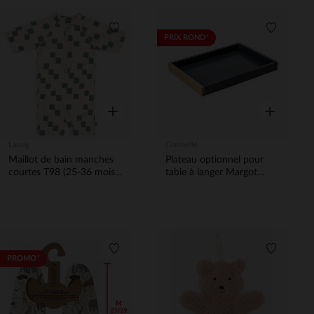
Liste de souhaits
Liste de 
PRIX ROND*
Aperçu rapide
Aperçu rapi
Lassig
Combelle
Maillot de bain manches
Plateau optionnel pour
courtes T98 (25-36 mois)
table à langer Margot
Checkerboard Sea
anthracite
Salt/Green
Liste de souhaits
Liste de 
PROMO*