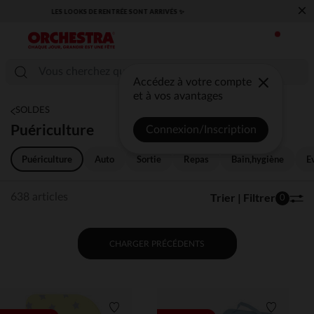
×
​CAP SUR LA RENTRÉE RETROUVEZ NOS ESSENTIELS ✏️🎒​
Accédez à votre compte
et à vos avantages
SOLDES
Puériculture
Connexion/Inscription
Puériculture
Auto
Sortie
Repas
Bain,hygiène
E
Trier | Filtrer
638 articles
0
CHARGER PRÉCÉDENTS