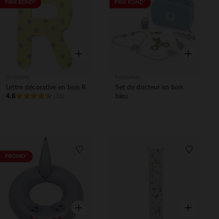
Liste de souhaits
Liste de 
PRIX ROND*
PRIX ROND*
Aperçu rapide
Aperçu rapi
Orchestra
Prémaman
Lettre décorative en bois R
Set de docteur en bois
4.6
(18)
bleu
Liste de souhaits
Liste de 
PROMO*
Aperçu rapide
Aperçu rapi