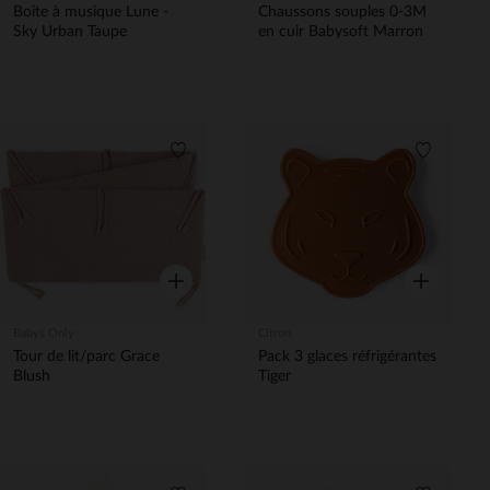
Boîte à musique Lune -
Chaussons souples 0-3M
Sky Urban Taupe
en cuir Babysoft Marron
Liste de souhaits
Liste de 
Aperçu rapide
Aperçu rapi
Babys Only
Citron
Tour de lit/parc Grace
Pack 3 glaces réfrigérantes
Blush
Tiger