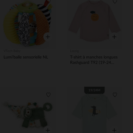
Liste de souhaits
Liste de 
Aperçu rapide
Aperçu rapi
VTech Baby
Lassig
Lumi’balle sensorielle NL
T-shirt à manches longues
Rashguard T92 (19-24
mois) Orange Pale Pink
Liste de souhaits
Liste de 
Aperçu rapide
Aperçu rapi