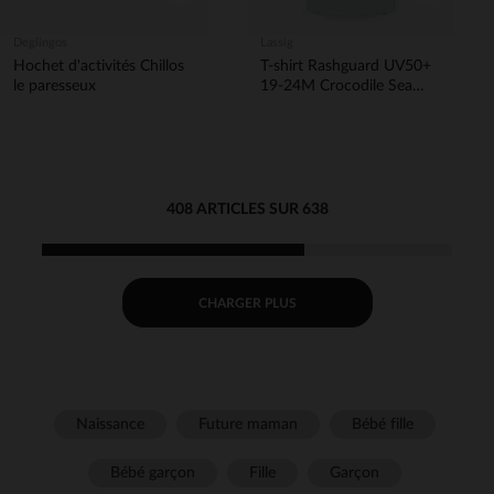
Deglingos
Lassig
Hochet d'activités Chillos
T-shirt Rashguard UV50+
le paresseux
19-24M Crocodile Sea
Foam
408 ARTICLES SUR 638
CHARGER PLUS
Naissance
Future maman
Bébé fille
Bébé garçon
Fille
Garçon