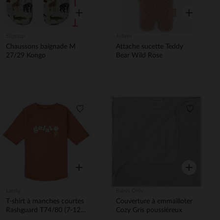
Aperçu rapide
Aperçu rapi
Slipstop
Jollein
Chaussons baignade M
Attache sucette Teddy
27/29 Kongo
Bear Wild Rose
Liste de souhaits
Liste de 
Aperçu rapide
Aperçu rapi
Lassig
Babys Only
T-shirt à manches courtes
Couverture à emmailloter
Rashguard T74/80 (7-12
Cozy Gris poussiéreux
mois) Clay