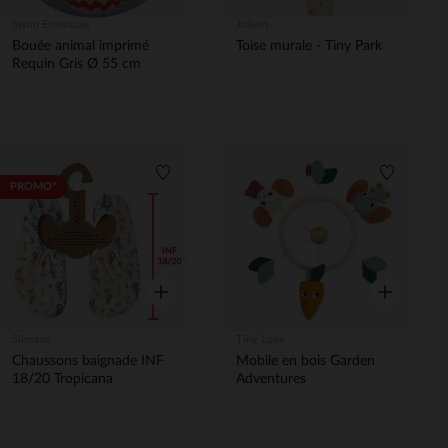
Swim Essentials
Jollein
Bouée animal imprimé
Toise murale - Tiny Park
Requin Gris Ø 55 cm
Liste de souhaits
Liste de 
PROMO*
Aperçu rapide
Aperçu rapi
Slipstop
Tiny Love
Chaussons baignade INF
Mobile en bois Garden
18/20 Tropicana
Adventures