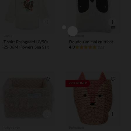
Aperçu rapide
Aperçu rapi
Lassig
Prémaman
T-shirt Rashguard UV50+
Doudou animal en tricot
4.9
25-36M Flowers Sea Salt
(11)
Liste de souhaits
Liste de 
PRIX ROND*
Aperçu rapide
Aperçu rapi
Babys Only
Prémaman