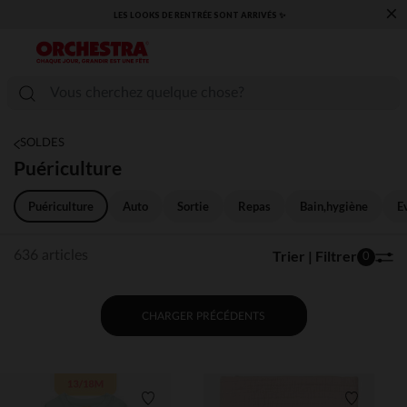
×
​CAP SUR LA RENTRÉE RETROUVEZ NOS ESSENTIELS ✏️🎒​
SOLDES
Puériculture
Puériculture
Auto
Sortie
Repas
Bain,hygiène
E
Trier | Filtrer
636 articles
0
CHARGER PRÉCÉDENTS