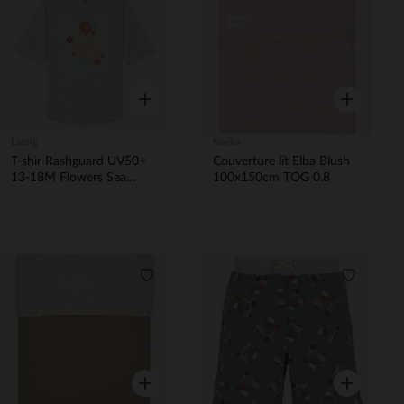
Liste de souhaits
Liste de 
Aperçu rapide
Aperçu rapi
Lassig
Koeka
T-shir Rashguard UV50+
Couverture lit Elba Blush
13-18M Flowers Sea
100x150cm TOG 0.8
Foam
Liste de souhaits
Liste de 
Aperçu rapide
Aperçu rapi