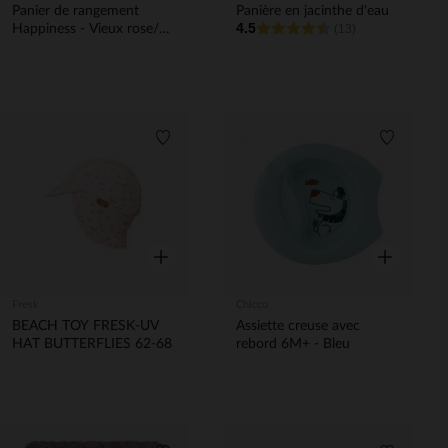
Panier de rangement
Panière en jacinthe d'eau
4.5
Happiness - Vieux rose/
(13)
écru
Liste de souhaits
Liste de 
Aperçu rapide
Aperçu rapi
Fresk
Chicco
BEACH TOY FRESK-UV
Assiette creuse avec
HAT BUTTERFLIES 62-68
rebord 6M+ - Bleu