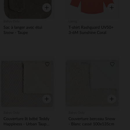
Aperçu rapide
Aperçu rapi
Babys Only
Lassig
Sac à langer avec étui
T-shirt Rashguard UV50+
Snow - Taupe
3-6M Sunshine Coral
Liste de souhaits
Liste de 
Aperçu rapide
Aperçu rapi
Babys Only
Babys Only
Couverture lit bébé Teddy
Couverture berceau Snow
Happiness - Urban Taupe/
- Blanc cassé 100x135cm
écru 100x135 cm