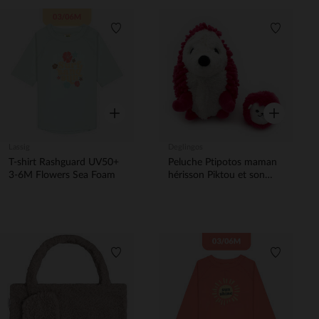
Liste de souhaits
Liste de 
Aperçu rapide
Aperçu rapi
Lassig
Deglingos
T-shirt Rashguard UV50+
Peluche Ptipotos maman
3-6M Flowers Sea Foam
hérisson Piktou et son
bébé betterave
Liste de souhaits
Liste de 