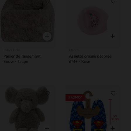
Liste de souhaits
Liste de 
Aperçu rapide
Aperçu rapi
Babys Only
Chicco
Panier de rangement
Assiette creuse décorée
Snow - Taupe
6M+ - Rose
Liste de souhaits
Liste de 
PROMO*
Aperçu rapide
Aperçu rapi