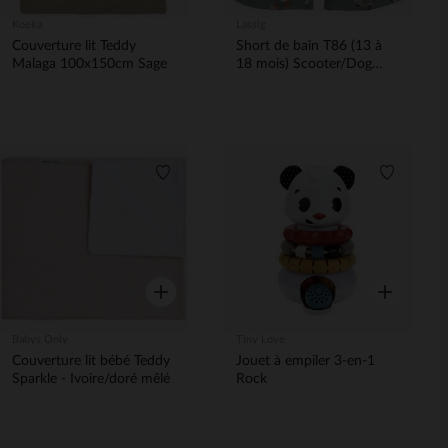
Koeka
Lassig
Couverture lit Teddy
Short de bain T86 (13 à
Malaga 100x150cm Sage
18 mois) Scooter/Dog
Green
Liste de souhaits
Liste de 
Aperçu rapide
Aperçu rapi
Babys Only
Tiny Love
Couverture lit bébé Teddy
Jouet à empiler 3-en-1
Sparkle - Ivoire/doré mêlé
Rock